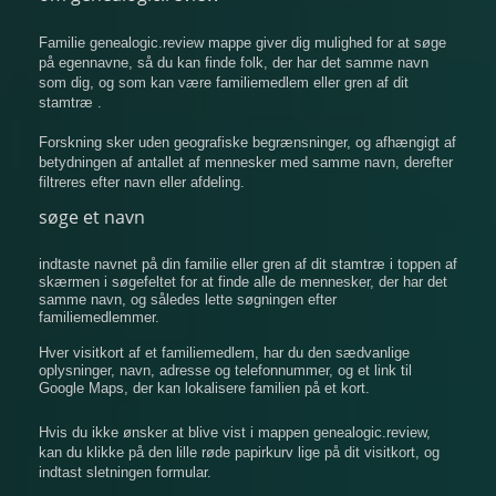
Familie genealogic.review mappe giver dig mulighed for at søge
på egennavne, så du kan finde folk, der har det samme navn
som dig, og som kan være familiemedlem eller gren af ​​dit
stamtræ .
Forskning sker uden geografiske begrænsninger, og afhængigt af
betydningen af ​​antallet af mennesker med samme navn, derefter
filtreres efter navn eller afdeling.
søge et navn
indtaste navnet på din familie eller gren af ​​dit stamtræ i toppen af
​​skærmen i søgefeltet for at finde alle de mennesker, der har det
samme navn, og således lette søgningen efter
familiemedlemmer.
Hver visitkort af et familiemedlem, har du den sædvanlige
oplysninger, navn, adresse og telefonnummer, og et link til
Google Maps, der kan lokalisere familien på et kort.
Hvis du ikke ønsker at blive vist i mappen genealogic.review,
kan du klikke på den lille røde papirkurv lige på dit visitkort, og
indtast sletningen formular.