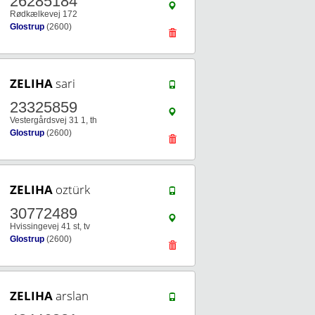
26285184
Rødkælkevej 172
Glostrup
(2600)
ZELIHA
sari
23325859
Vestergårdsvej 31 1, th
Glostrup
(2600)
ZELIHA
oztürk
30772489
Hvissingevej 41 st, tv
Glostrup
(2600)
ZELIHA
arslan