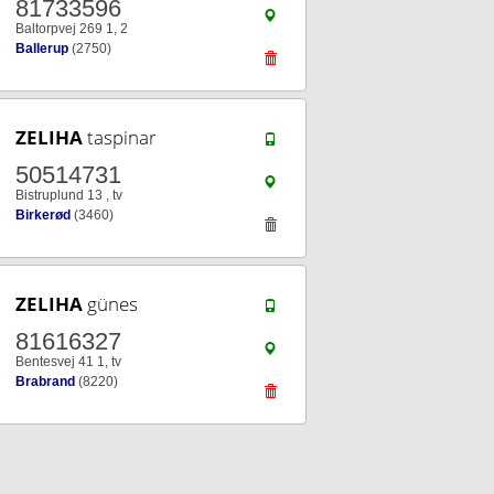
81733596
Baltorpvej 269 1, 2
Ballerup
(2750)
ZELIHA
taspinar
50514731
Bistruplund 13 , tv
Birkerød
(3460)
ZELIHA
günes
81616327
Bentesvej 41 1, tv
Brabrand
(8220)