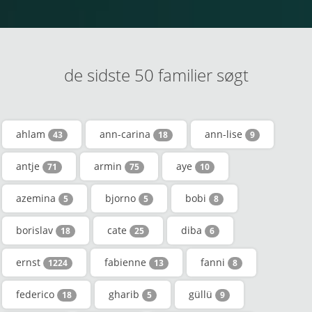
de sidste 50 familier søgt
ahlam
ann-carina
ann-lise
43
18
9
antje
armin
aye
71
75
10
azemina
bjorno
bobi
5
5
8
borislav
cate
diba
18
25
6
ernst
fabienne
fanni
1224
13
8
federico
gharib
güllü
18
5
9