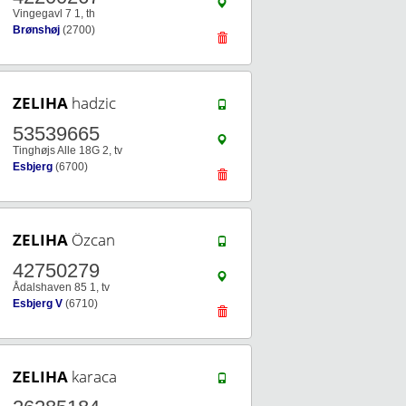
Vingegavl 7 1, th
Brønshøj
(2700)
ZELIHA
hadzic
53539665
Tinghøjs Alle 18G 2, tv
Esbjerg
(6700)
ZELIHA
Özcan
42750279
Ådalshaven 85 1, tv
Esbjerg V
(6710)
ZELIHA
karaca