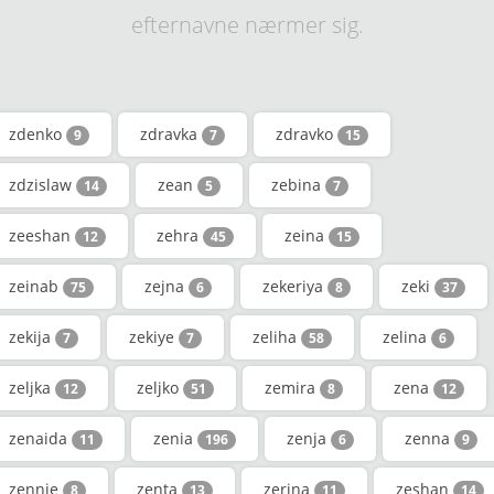
efternavne nærmer sig.
zdenko
zdravka
zdravko
9
7
15
zdzislaw
zean
zebina
14
5
7
zeeshan
zehra
zeina
12
45
15
zeinab
zejna
zekeriya
zeki
75
6
8
37
zekija
zekiye
zeliha
zelina
7
7
58
6
zeljka
zeljko
zemira
zena
12
51
8
12
zenaida
zenia
zenja
zenna
11
196
6
9
zennie
zenta
zerina
zeshan
8
13
11
14