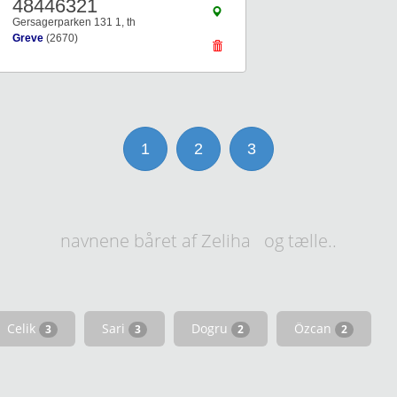
48446321
Gersagerparken 131 1, th
Greve
(2670)
1
2
3
navnene båret af Zeliha og tælle..
Celik
Sari
Dogru
Özcan
3
3
2
2