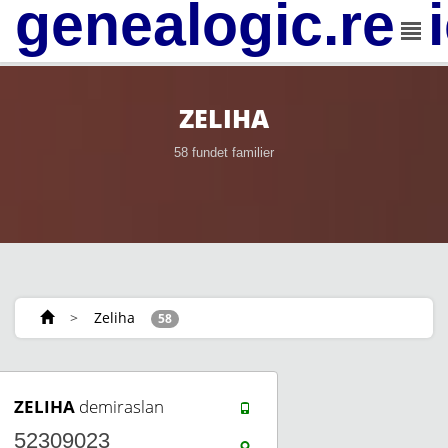
genealogic.rev
ZELIHA
58 fundet familier
>
Zeliha
58
ZELIHA
demiraslan
52309023