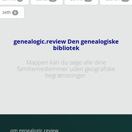
zeth
6
genealogic.review Den genealogiske
bibliotek
Mappen kan du søge alle dine
familiemedlemmer uden geografiske
begrænsninger.
om genealogic.review