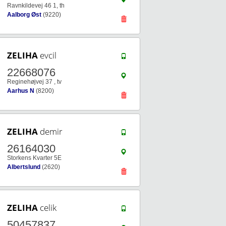
Ravnkildevej 46 1, th
Aalborg Øst
(9220)
ZELIHA
evcil
22668076
Reginehøjvej 37 , tv
Aarhus N
(8200)
ZELIHA
demir
26164030
Storkens Kvarter 5E
Albertslund
(2620)
ZELIHA
celik
50457837