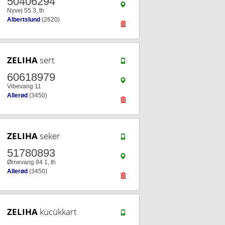
50406294
Nyvej 55 3, th
Albertslund
(2620)
ZELIHA
sert
60618979
Vibevang 11
Allerød
(3450)
ZELIHA
seker
51780893
Ørnevang 84 1, th
Allerød
(3450)
ZELIHA
kücükkart