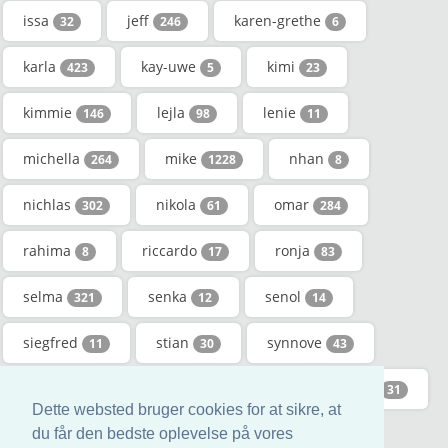
issa
jeff
karen-grethe
32
246
6
karla
kay-uwe
kimi
423
5
23
kimmie
lejla
lenie
146
98
11
michella
mike
nhan
264
1228
8
nichlas
nikola
omar
302
61
284
rahima
riccardo
ronja
8
17
83
selma
senka
senol
321
12
14
siegfred
stian
synnove
11
30
43
talal
tieu
tonie
ulrick
20
5
64
31
Dette websted bruger cookies for at sikre, at
venus
yuk
zeljka
du får den bedste oplevelse på vores
6
5
12