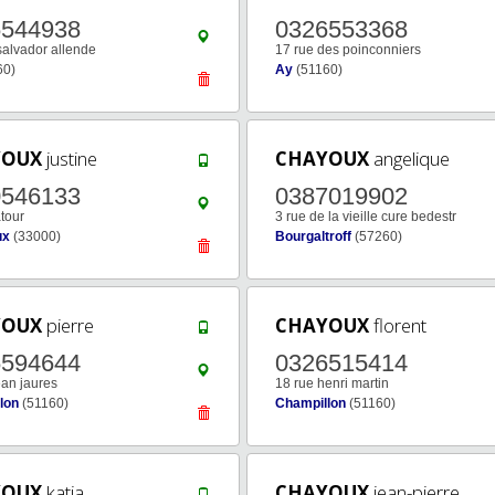
6544938
0326553368
salvador allende
17 rue des poinconniers
60)
Ay
(51160)
YOUX
justine
CHAYOUX
angelique
0546133
0387019902
atour
3 rue de la vieille cure bedestr
ux
(33000)
Bourgaltroff
(57260)
YOUX
pierre
CHAYOUX
florent
6594644
0326515414
ean jaures
18 rue henri martin
lon
(51160)
Champillon
(51160)
YOUX
katia
CHAYOUX
jean-pierre