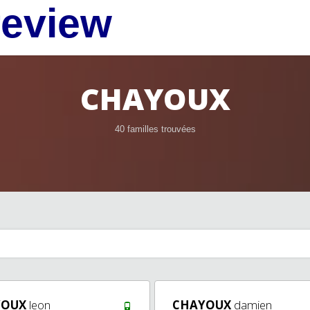
review
CHAYOUX
40 familles trouvées
YOUX
leon
CHAYOUX
damien