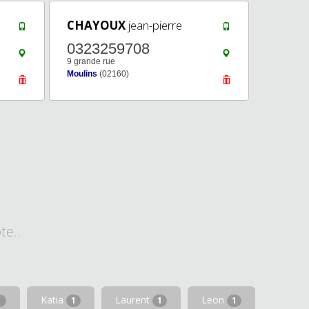
CHAYOUX
jean-pierre
0323259708
9 grande rue
Moulins
(02160)
te..
Katia
Laurent
Leon
1
1
1
1