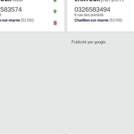
6583574
0326583494
t
6 rue des preslots
on-sur-marne
(51700)
Chatillon-sur-marne
(51700)
Publicité par google