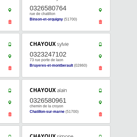
0326580764
rue de chatillon
Binson-et-orquigny
(51700)
CHAYOUX
sylvie
0323247102
73 rue porte de laon
Bruyeres-et-montberault
(02860)
CHAYOUX
alain
0326580961
chemin de la croyon
Chatillon-sur-marne
(51700)
CHAYOUX
simone