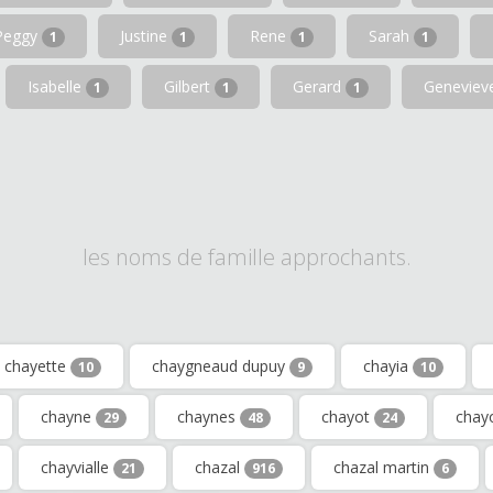
Peggy
Justine
Rene
Sarah
1
1
1
1
Isabelle
Gilbert
Gerard
Genevie
1
1
1
les noms de famille approchants.
chayette
chaygneaud dupuy
chayia
10
9
10
chayne
chaynes
chayot
chay
29
48
24
chayvialle
chazal
chazal martin
21
916
6