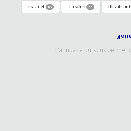
chazallet
chazallon
chazalmart
83
38
gene
L'annuaire qui vous permet 