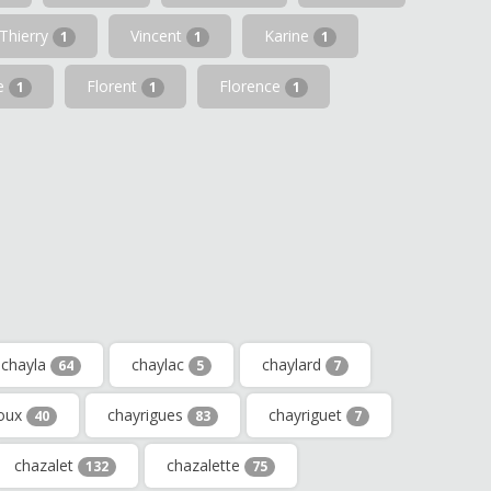
Thierry
Vincent
Karine
1
1
1
ve
Florent
Florence
1
1
1
chayla
chaylac
chaylard
64
5
7
oux
chayrigues
chayriguet
40
83
7
chazalet
chazalette
132
75