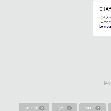
CHA
032
24 avenu
Le-mesn
les
Christelle
Sylvie
Daniel
2
2
2