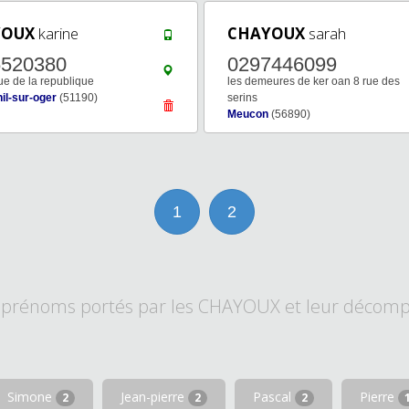
YOUX
karine
CHAYOUX
sarah
6520380
0297446099
e de la republique
les demeures de ker oan 8 rue des
il-sur-oger
(51190)
serins
Meucon
(56890)
1
2
 prénoms portés par les CHAYOUX et leur décomp
Simone
Jean-pierre
Pascal
Pierre
2
2
2