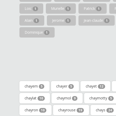
Loic
Murielle
Patrick
1
1
1
Alain
Jerome
Jean-claude
1
1
1
Dominique
1
chayem
chayer
chayet
5
5
12
chaylat
chaymol
chaymotty
10
9
5
chayron
chayrouse
chays
10
19
24