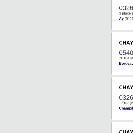
032
3 place 
Ay
(511
CHA
054
26 rue l
Bordea
CHA
032
12 rue j
Champil
CHA