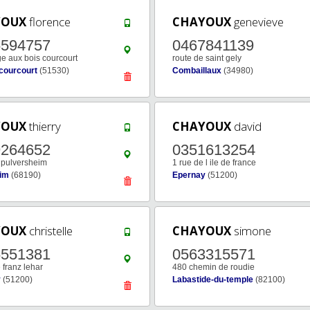
YOUX
florence
CHAYOUX
genevieve
6594757
0467841139
e aux bois courcourt
route de saint gely
courcourt
(51530)
Combaillaux
(34980)
YOUX
thierry
CHAYOUX
david
9264652
0351613254
 pulversheim
1 rue de l ile de france
im
(68190)
Epernay
(51200)
YOUX
christelle
CHAYOUX
simone
6551381
0563315571
 franz lehar
480 chemin de roudie
y
(51200)
Labastide-du-temple
(82100)