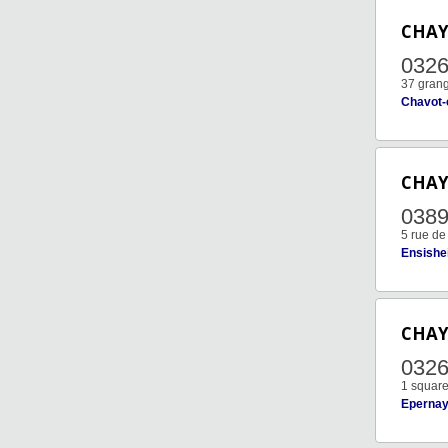
CHA
032
37 grang
Chavot-
CHA
038
5 rue de
Ensishe
CHA
032
1 square
Eperna