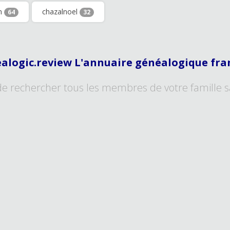
in
chazalnoel
64
32
alogic.review L'annuaire généalogique fra
de rechercher tous les membres de votre famille s