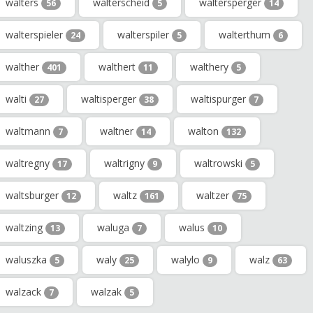
walters
walterscheid
waltersperger
56
5
14
walterspieler
walterspiler
walterthum
24
5
6
walther
walthert
walthery
401
11
5
walti
waltisperger
waltispurger
27
38
7
waltmann
waltner
walton
7
14
132
waltregny
waltrigny
waltrowski
17
9
5
waltsburger
waltz
waltzer
12
161
75
waltzing
waluga
walus
13
7
10
waluszka
waly
walylo
walz
5
25
9
63
walzack
walzak
7
5