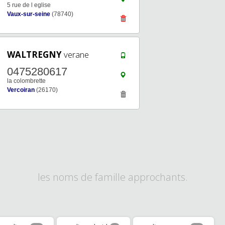
5 rue de l eglise
Vaux-sur-seine
(78740)
WALTREGNY
verane
0475280617
la colombrette
Vercoiran
(26170)
les noms de famille approchants.