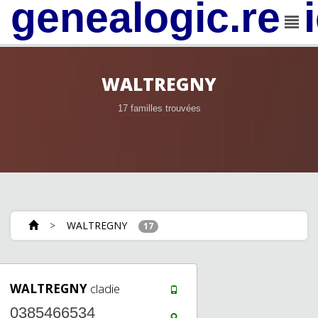
genealogic.rev
WALTREGNY
17 familles trouvées
>
WALTREGNY
17
WALTREGNY
cladie
0385466534