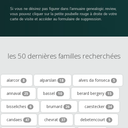
Si vous ne désirez pas figurer dans l'annuaire genealogic.review,
vous pouvez cliquer sur la petite poubelle rouge à droite de votre
carte de visite et accéder au formulaire de suppression.
les 50 dernières familles recherchées
alarcor
alparslan
alves da fonseca
8
18
5
annaval
bassel
berard bergery
25
10
15
bisseliches
brumard
caestecker
6
26
34
candaes
chevrat
debetencourt
47
37
5