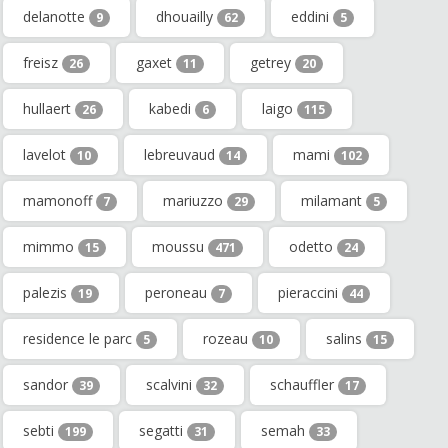
delanotte
dhouailly
eddini
9
62
5
freisz
gaxet
getrey
26
11
20
hullaert
kabedi
laigo
26
6
115
lavelot
lebreuvaud
mami
10
14
102
mamonoff
mariuzzo
milamant
7
29
5
mimmo
moussu
odetto
15
471
24
palezis
peroneau
pieraccini
19
7
44
residence le parc
rozeau
salins
5
10
15
sandor
scalvini
schauffler
39
32
17
sebti
segatti
semah
199
31
33