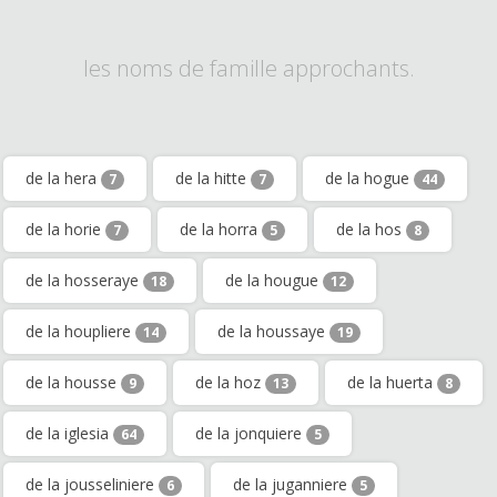
les noms de famille approchants.
de la hera
de la hitte
de la hogue
7
7
44
de la horie
de la horra
de la hos
7
5
8
de la hosseraye
de la hougue
18
12
de la houpliere
de la houssaye
14
19
de la housse
de la hoz
de la huerta
9
13
8
de la iglesia
de la jonquiere
64
5
de la jousseliniere
de la juganniere
6
5