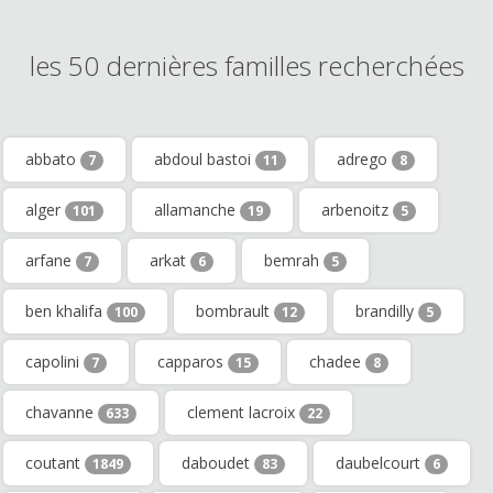
les 50 dernières familles recherchées
abbato
abdoul bastoi
adrego
7
11
8
alger
allamanche
arbenoitz
101
19
5
arfane
arkat
bemrah
7
6
5
ben khalifa
bombrault
brandilly
100
12
5
capolini
capparos
chadee
7
15
8
chavanne
clement lacroix
633
22
coutant
daboudet
daubelcourt
1849
83
6