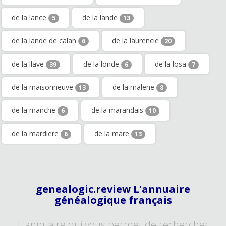
de la lance
de la lande
5
13
de la lande de calan
de la laurencie
6
20
de la llave
de la londe
de la losa
39
6
7
de la maisonneuve
de la malene
13
8
de la manche
de la marandais
6
10
de la mardiere
de la mare
6
13
genealogic.review L'annuaire
généalogique français
L'annuaire qui vous permet de rechercher