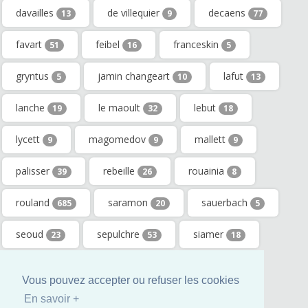
davailles
de villequier
decaens
13
9
77
favart
feibel
franceskin
51
16
5
gryntus
jamin changeart
lafut
5
10
13
lanche
le maoult
lebut
19
32
18
lycett
magomedov
mallett
9
9
9
palisser
rebeille
rouainia
39
26
8
rouland
saramon
sauerbach
685
20
5
seoud
sepulchre
siamer
23
53
18
souffes
stuppfler
tiset
11
8
12
Vous pouvez accepter ou refuser les cookies
van meeuwen
vaz alves
8
5
En savoir +