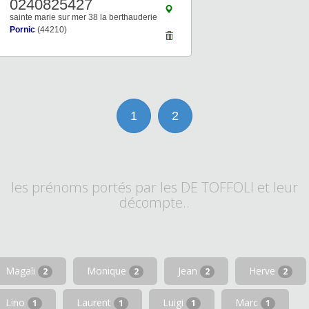
0240825427
sainte marie sur mer 38 la berthauderie
Pornic
(44210)
1
2
les prénoms portés par les DE TOFFOLI et leur
décompte..
Magali
Monique
Jean
Herve
2
2
2
2
Lino
Laurent
Luigi
Marc
1
1
1
1