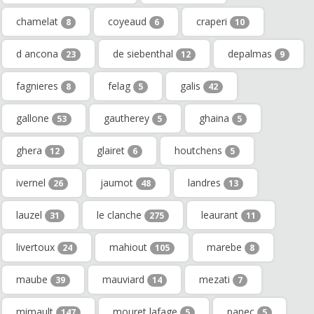
chamelat
coyeaud
craperi
8
6
10
d ancona
de siebenthal
depalmas
23
12
9
fagnieres
felag
galis
8
5
42
gallone
gautherey
ghaina
53
5
5
ghera
glairet
houtchens
12
6
5
ivernel
jaumot
landres
26
48
13
lauzel
le clanche
leaurant
31
275
11
livertoux
mahiout
marebe
24
105
8
maube
mauviard
mezati
39
14
7
mimault
mouret lafage
panec
147
5
5