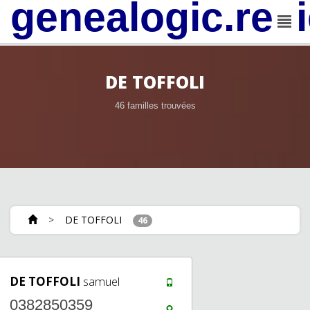
genealogic.rev
DE TOFFOLI
46 familles trouvées
>
DE TOFFOLI
46
DE TOFFOLI
samuel
0382850359