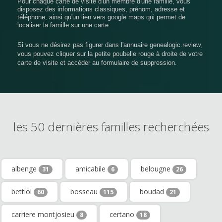
Pour chaque carte de visite d'un membre d'une famille, vous
disposez des informations classiques, prénom, adresse et
téléphone, ainsi qu'un lien vers google maps qui permet de
localiser la famille sur une carte.
Si vous ne désirez pas figurer dans l'annuaire genealogic.review,
vous pouvez cliquer sur la petite poubelle rouge à droite de votre
carte de visite et accéder au formulaire de suppression.
les 50 dernières familles recherchées
albenge
amicabile
belougne
31
6
26
bettiol
bosseau
boudad
60
115
21
carriere montjosieu
certano
8
18