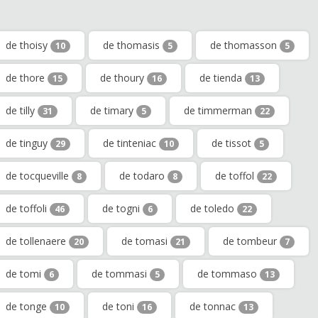
de thoisy
de thomasis
de thomasson
10
5
5
de thore
de thoury
de tienda
15
16
13
de tilly
de timary
de timmerman
31
5
22
de tinguy
de tinteniac
de tissot
29
10
5
de tocqueville
de todaro
de toffol
8
8
22
de toffoli
de togni
de toledo
46
6
22
de tollenaere
de tomasi
de tombeur
20
21
7
de tomi
de tommasi
de tommaso
6
5
13
de tonge
de toni
de tonnac
10
16
13