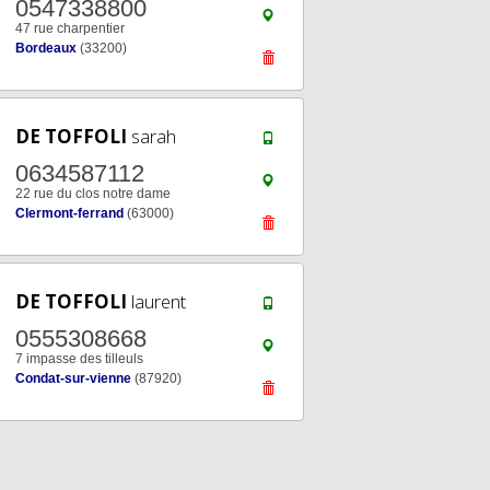
0547338800
47 rue charpentier
Bordeaux
(33200)
DE TOFFOLI
sarah
0634587112
22 rue du clos notre dame
Clermont-ferrand
(63000)
DE TOFFOLI
laurent
0555308668
7 impasse des tilleuls
Condat-sur-vienne
(87920)