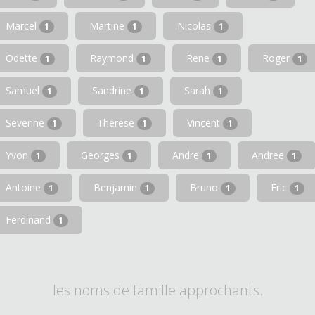
Marcel
Martine
Nicolas
1
1
1
Odette
Raymond
Rene
Roger
1
1
1
1
Samuel
Sandrine
Sarah
1
1
1
Severine
Therese
Vincent
1
1
1
Yvon
Georges
Andre
Andree
1
1
1
1
Antoine
Benjamin
Bruno
Eric
1
1
1
1
Ferdinand
1
les noms de famille approchants.