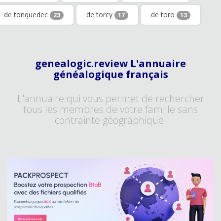
de tonquedec
de torcy
de toro
23
17
13
genealogic.review L'annuaire
généalogique français
L'annuaire qui vous permet de rechercher
tous les membres de votre famille sans
contrainte géographique.