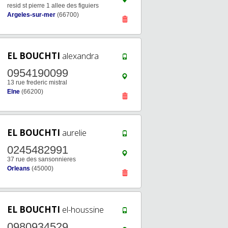
resid st pierre 1 allee des figuiers
Argeles-sur-mer
(66700)
EL BOUCHTI
alexandra
0954190099
13 rue frederic mistral
Elne
(66200)
EL BOUCHTI
aurelie
0245482991
37 rue des sansonnieres
Orleans
(45000)
EL BOUCHTI
el-houssine
0980934529