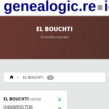
genealogic.rev
EL BOUCHTI
10 familles trouvées
>
EL BOUCHTI
10
EL BOUCHTI
rachid
0468855708