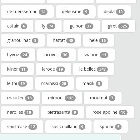
de mersseman
deleusme
depla
14
9
19
estain
fy
gelbon
giret
6
74
37
525
granouilhac
hattat
hele
8
40
16
hyvoz
iacovelli
iwanon
24
30
11
kilner
larode
le bellec
11
19
347
le thi
marnissi
masik
39
26
5
maudier
miraoui
mournat
18
116
7
narolles
pietrasanta
rose apoline
10
9
10
saint rose
sas couillaud
sponar
12
9
5