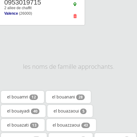
0953019715
2 allee de chaffit
Valence
(26000)
les noms de famille approchants.
el bouamri
el bouanani
12
28
el bouayadi
el bouazaoui
40
5
el bouazati
el bouazzaoui
13
43