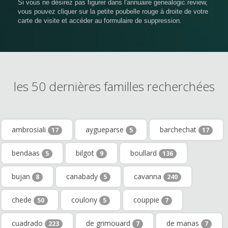
Si vous ne désirez pas figurer dans l'annuaire genealogic.review,
vous pouvez cliquer sur la petite poubelle rouge à droite de votre
carte de visite et accéder au formulaire de suppression.
les 50 dernières familles recherchées
ambrosiali
aygueparse
barchechat
17
5
17
bendaas
bilgot
boullard
5
9
136
bujan
canabady
cavanna
8
5
240
chede
coulony
couppie
50
5
7
cuadrado
de grimouard
de manas
223
7
7