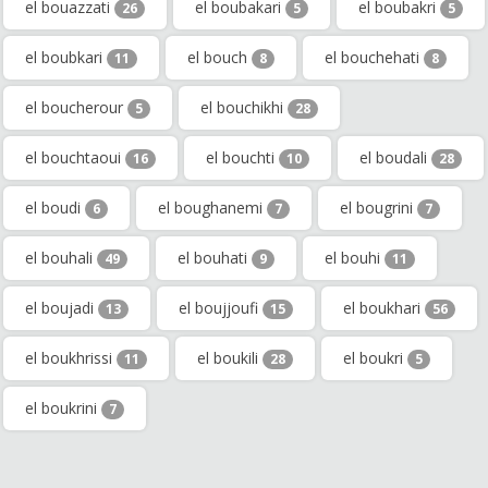
el bouazzati
el boubakari
el boubakri
26
5
5
el boubkari
el bouch
el bouchehati
11
8
8
el boucherour
el bouchikhi
5
28
el bouchtaoui
el bouchti
el boudali
16
10
28
el boudi
el boughanemi
el bougrini
6
7
7
el bouhali
el bouhati
el bouhi
49
9
11
el boujadi
el boujjoufi
el boukhari
13
15
56
el boukhrissi
el boukili
el boukri
11
28
5
el boukrini
7