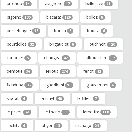
arrondo
avignone
bellecave
14
17
61
bigorne
biscarat
bollez
130
120
6
bordelongue
borela
bouazi
15
5
6
bourdelles
brigaudiot
buchheit
32
6
120
canonier
changea
dalboussiere
8
42
17
demotie
fellous
feriot
36
274
42
flandrina
ghodbani
gouvernant
35
10
6
kharab
landuyt
le filleul
6
40
7
le pivert
le thanh
lemettre
74
36
118
lipchitz
lohyer
manago
6
13
24