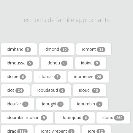
les noms de famille approchants.
idmhand
idmond
idmont
5
30
83
idmoussa
idohou
idoine
5
6
9
idoipe
idomar
idomenee
6
5
28
idot
idoudaoud
idoudi
24
6
15
idoufkir
idoughi
idoumbin
6
8
7
idoumbin moutin
idoumjoud
idoux
9
6
260
idrac
idrac virebent
idre
112
5
12