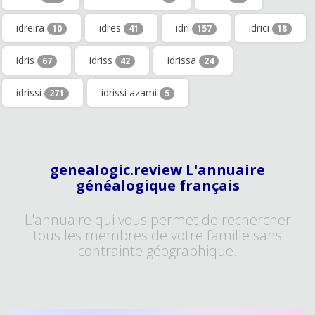
idreira
idres
idri
idrici
10
41
157
18
idris
idriss
idrissa
67
42
24
idrissi
idrissi azami
271
5
genealogic.review L'annuaire
généalogique français
L'annuaire qui vous permet de rechercher
tous les membres de votre famille sans
contrainte géographique.