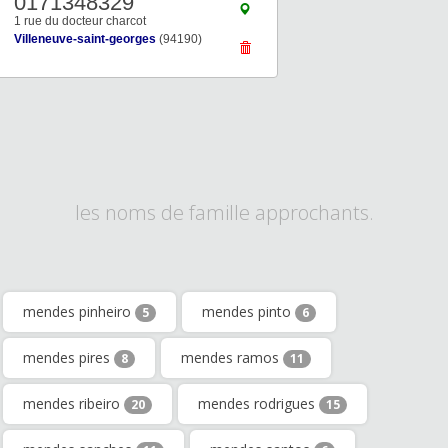
0171348329
1 rue du docteur charcot
Villeneuve-saint-georges
(94190)
les noms de famille approchants.
mendes pinheiro
mendes pinto
5
6
mendes pires
mendes ramos
8
11
mendes ribeiro
mendes rodrigues
20
15