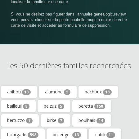
localiser la famille sur une carte.
Si vous ne désirez pas figurer dans l'annuaire genealogic.review,
vous pouvez cliquer sur la petite poubelle rouge à droite de votre
carte de visite et accéder au formulaire de suppression.
les 50 dernières familles recherchées
abibou
alamone
bachoux
13
5
18
bailleuil
belzuz
beretta
8
5
158
bertuzzo
birke
boulhais
7
7
14
bourgade
bullenger
cabili
598
13
11