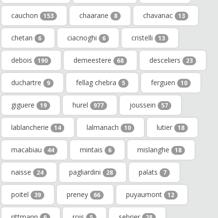
cauchon
chaarane
chavanac
153
8
13
chetan
ciacnoghi
cristelli
6
6
13
debois
demeestere
desceliers
190
68
23
duchartre
fellag chebra
ferguen
9
5
10
giguere
hurel
joussein
19
977
57
lablancherie
lalmanach
lutier
14
10
18
macabiau
mintais
mislanghe
44
6
18
naisse
pagliardini
palats
24
28
7
poitel
preney
puyaumont
39
66
12
rittmann
rois
sebrier
6
5
28