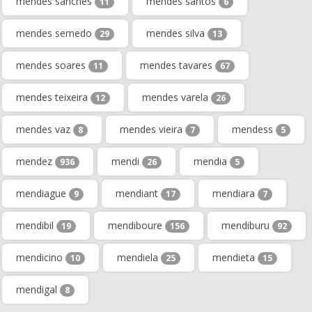
mendes sanches
mendes santos
11
6
mendes semedo
mendes silva
29
13
mendes soares
mendes tavares
11
67
mendes teixeira
mendes varela
12
26
mendes vaz
mendes vieira
mendess
8
7
5
mendez
mendi
mendia
936
26
5
mendiague
mendiant
mendiara
9
17
7
mendibil
mendiboure
mendiburu
19
156
92
mendicino
mendiela
mendieta
10
25
15
mendigal
8