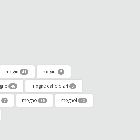
mogin
mogini
41
5
gne
mogne daho oiziri
46
5
r
mogno
mognol
7
36
42