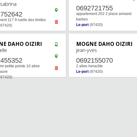
sabrina
0692721755
2752642
appartement 202 2 place armand
barbes
ent 117 9 ruelle des limites
Le-port
(97420)
(97420)
E DAHO OIZIRI
MOGNE DAHO OIZIRI
lle
jean-yves
2455352
0692155070
mr petite pointe 10 allee
2 allee heraclite
 aure
Le-port
(97420)
(97420)