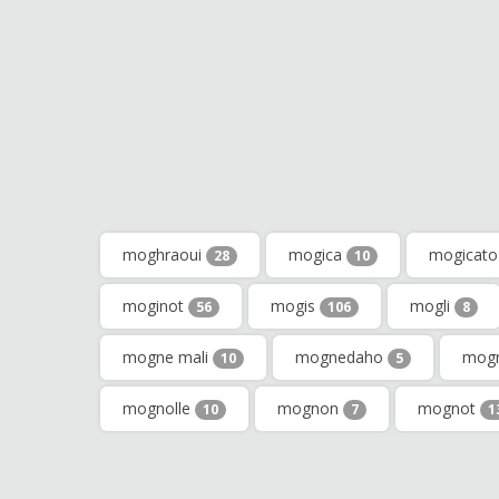
moghraoui
mogica
mogicat
28
10
moginot
mogis
mogli
56
106
8
mogne mali
mognedaho
mogn
10
5
mognolle
mognon
mognot
10
7
1