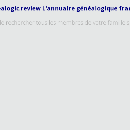
alogic.review L'annuaire généalogique fra
de rechercher tous les membres de votre famille s