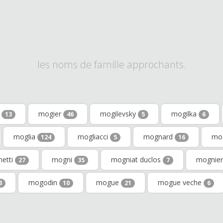
les noms de famille approchants.
o
mogier
mogilevsky
mogilka
13
46
5
6
moglia
mogliacci
mognard
mo
124
5
16
etti
mogni
mogniat duclos
mognie
27
35
7
mogodin
mogue
mogue veche
3
10
21
6