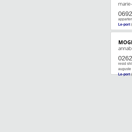
marie-
069
appartem
Le-port
MOGN
annabe
026
resid shl
auguste
Le-port