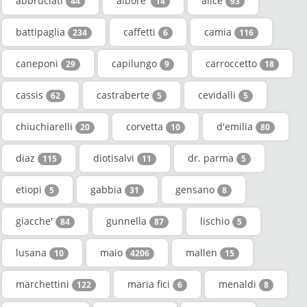
abbruciati
albore'
alice
44
14
93
battipaglia
caffetti
camia
234
6
116
caneponi
capilungo
carroccetto
29
9
18
cassis
castraberte
cevidalli
62
5
5
chiuchiarelli
corvetta
d'emilia
20
10
80
diaz
diotisalvi
dr. parma
115
11
5
etiopi
gabbia
gensano
5
31
8
giacche'
gunnella
lischio
84
87
5
lusana
maio
mallen
10
4206
15
marchettini
maria fici
menaldi
122
6
8