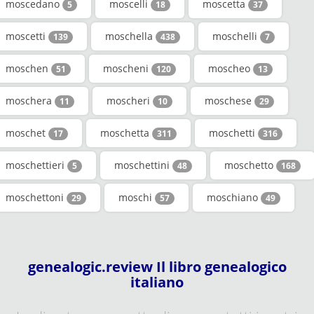
moscedano
moscelli
moscetta
5
18
37
moscetti
moschella
moschelli
139
438
7
moschen
moscheni
moscheo
51
120
13
moschera
moscheri
moschese
11
10
29
moschet
moschetta
moschetti
17
311
316
moschettieri
moschettini
moschetto
5
48
168
moschettoni
moschi
moschiano
29
57
49
genealogic.review Il libro genealogico
italiano