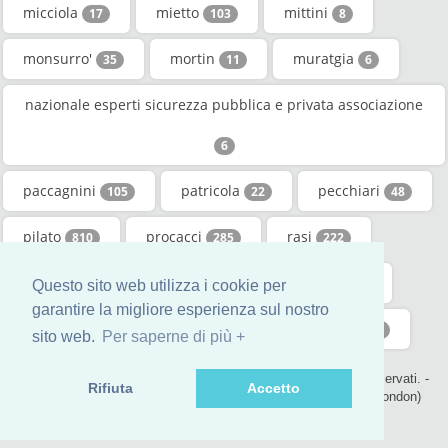
micciola
mietto
mittini
17
103
8
monsurro'
mortin
muratgia
35
11
6
nazionale esperti sicurezza pubblica e privata associazione
6
paccagnini
patricola
pecchiari
105
22
48
pilato
procacci
rasi
810
285
222
sbaruffati
spinello
tiozzi
11
539
12
Questo sito web utilizza i cookie per
garantire la migliore esperienza sul nostro
totaro
varrecchione
zirino
1253
11
15
sito web.
Per saperne di più +
© 2017 - genealogic.review la directory famiglia. Tutti i diritti riservati. -
Rifiuta
Accetto
contact@genealogic.review - phone : +44 (0) 20 3290 0211 (London)