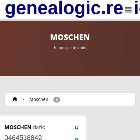
genealogic.rev
MOSCHEN
6 famiglie trovatis
>
Moschen
6
MOSCHEN
dario
0464518842