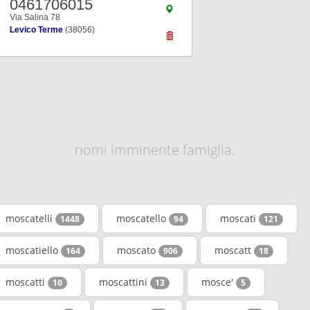
0461706015
Via Salina 78
Levico Terme
(38056)
nomi imminente famiglia.
moscatelli
moscatello
moscati
1448
94
121
moscatiello
moscato
moscatt
164
906
18
moscatti
moscattini
mosce'
10
13
5