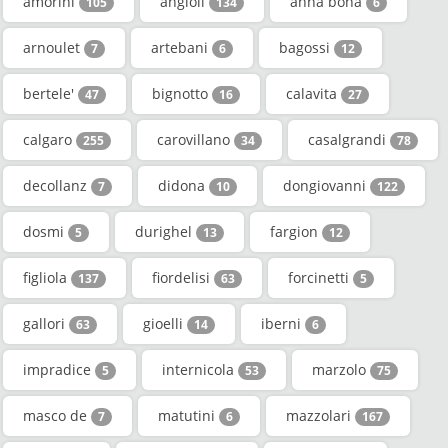
amorini
angioli
anna bona
105
134
6
arnoulet
artebani
bagossi
7
6
12
bertele'
bignotto
calavita
47
16
27
calgaro
carovillano
casalgrandi
255
34
78
decollanz
didona
dongiovanni
7
10
122
dosmi
durighel
fargion
5
13
12
figliola
fiordelisi
forcinetti
137
63
5
gallori
gioelli
iberni
63
14
6
impradice
internicola
marzolo
5
53
75
masco de
matutini
mazzolari
7
6
167