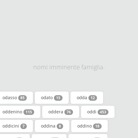
nomi imminente famiglia.
odasso
odato
odda
85
15
12
oddenino
oddera
oddi
115
76
453
oddicini
oddina
oddino
7
8
18