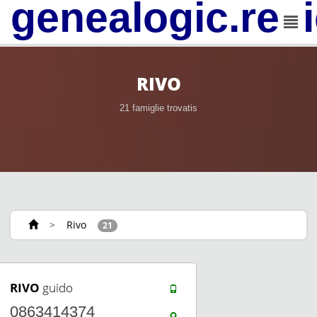
genealogic.rev
RIVO
21 famiglie trovatis
>
Rivo
21
RIVO
guido
0863414374