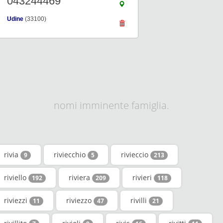
043244469
Udine
(33100)
nomi imminente famiglia.
rivia
riviecchio
rivieccio
9
5
213
riviello
riviera
rivieri
192
209
118
riviezzi
riviezzo
rivilli
11
47
21