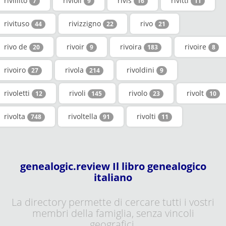
rivillito
rivioli
rivis
rivitti
7
9
16
11
rivituso
rivizzigno
rivo
44
22
21
rivo de
rivoir
rivoira
rivoire
20
9
183
8
rivoiro
rivola
rivoldini
27
214
9
rivoletti
rivoli
rivolo
rivolt
12
145
23
10
rivolta
rivoltella
rivolti
748
91
11
genealogic.review Il libro genealogico
italiano
La directory permette di cercare tutti i vostri
membri della famiglia, senza vincoli
geografici.