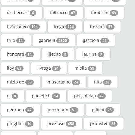
dr. beccari
faltracco
fambrini
6
47
69
franconeri
frega
frezzini
104
126
57
friio
gabrielli
gazziola
14
2300
45
honorati
illecito
laurina
14
9
7
lioy
livraga
miolla
62
34
59
mizio de
musaragno
nita
58
24
28
oi
paoletich
pecchielan
8
14
42
pedrana
perkmann
pilichi
47
81
25
pinghini
prezioso
prunster
10
458
25