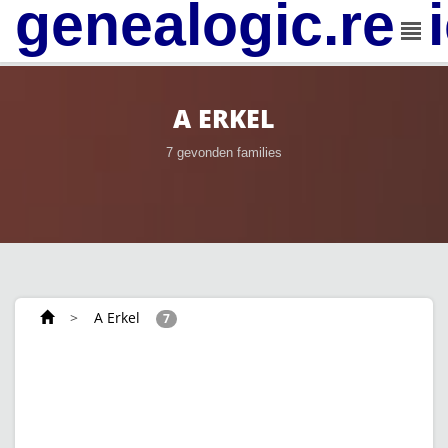
genealogic.rev
A ERKEL
7 gevonden families
>
A Erkel
7