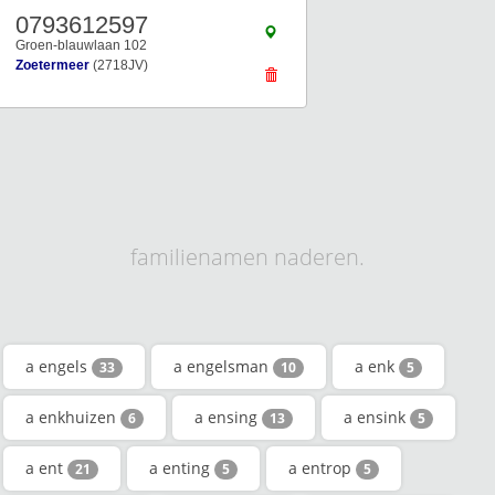
0793612597
Groen-blauwlaan 102
Zoetermeer
(2718JV)
familienamen naderen.
a engels
a engelsman
a enk
33
10
5
a enkhuizen
a ensing
a ensink
6
13
5
a ent
a enting
a entrop
21
5
5