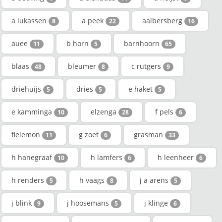
a lukassen
a peek
aalbersberg
8
22
16
auee
b horn
barnhoorn
11
5
65
blaas
bleumer
c rutgers
48
8
9
driehuijs
dries
e haket
5
5
5
e kamminga
elzenga
f pels
10
28
6
fielemon
g zoet
grasman
11
6
33
h hanegraaf
h lamfers
h leenheer
10
6
6
h renders
h vaags
j a arens
5
8
5
j blink
j hoosemans
j klinge
9
5
6