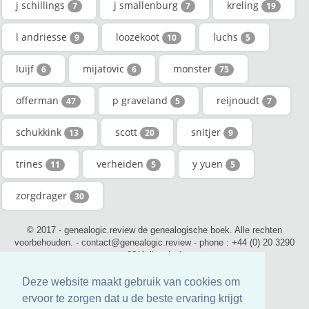
j schillings
j smallenburg
kreling
7
7
19
l andriesse
loozekoot
luchs
9
10
5
luijf
mijatovic
monster
6
6
75
offerman
p graveland
reijnoudt
47
5
7
schukkink
scott
snitjer
13
20
9
trines
verheiden
y yuen
11
5
5
zorgdrager
30
© 2017 - genealogic.review de genealogische boek. Alle rechten
voorbehouden. - contact@genealogic.review - phone : +44 (0) 20 3290
0211 (London)
Deze website maakt gebruik van cookies om
ervoor te zorgen dat u de beste ervaring krijgt