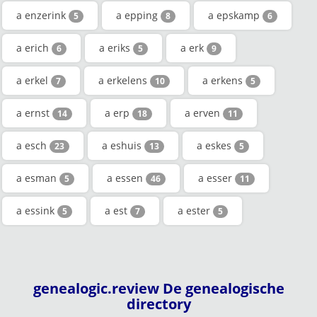
a enzerink
a epping
a epskamp
5
8
6
a erich
a eriks
a erk
6
5
9
a erkel
a erkelens
a erkens
7
10
5
a ernst
a erp
a erven
14
18
11
a esch
a eshuis
a eskes
23
13
5
a esman
a essen
a esser
5
46
11
a essink
a est
a ester
5
7
5
genealogic.review De genealogische
directory