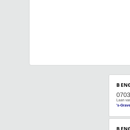
B EN
070
Laan va
's-Grav
B EN