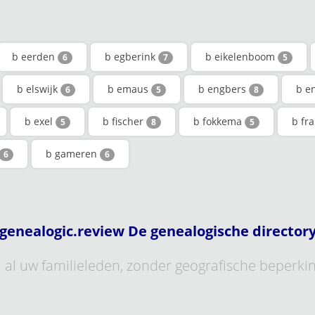
b eerden
b egberink
b eikelenboom
6
7
5
b elswijk
b emaus
b engbers
b e
6
5
8
b exel
b fischer
b fokkema
b fr
5
8
5
b gameren
6
6
genealogic.review De genealogische director
al uw familieleden, zonder geografische beperki