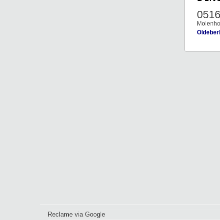
051
Molenho
Oldeber
Reclame via Google