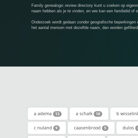
Family genealogic.review directory kunt u zoeken op eige
naam hebben als je te vinden, en wie kan een familielid of 
Onderzoek wordt gedaan zonder geografische beperkingen e
het aantal mensen met dezelfde naam, dan worden gefilterd
a adema
a schalk
b wisseli
13
18
c nuland
caasenbrood
dulos
9
5