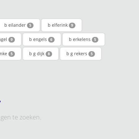
b eilander
b elferink
5
9
ngel
b engels
b erkelens
9
6
5
anke
b g dijk
b g rekers
5
8
5
y
ngen te zoeken.