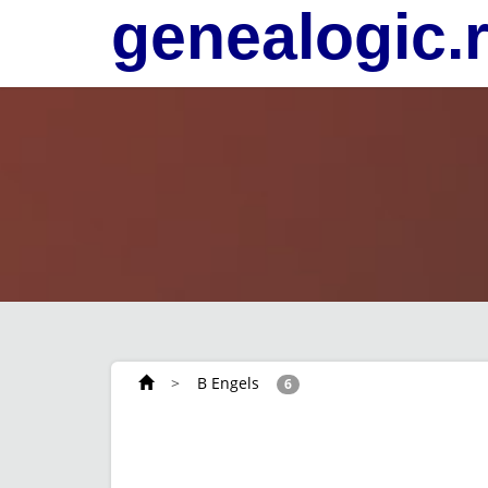
genealogic.
>
B Engels
6