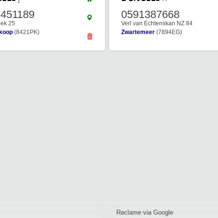
6451189
0591387668
ek 25
Verl van Echtenskan NZ 84
koop
(8421PK)
Zwartemeer
(7894EG)
Reclame via Google