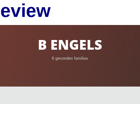
review
B ENGELS
6 gevonden families