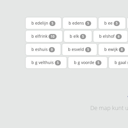
b edelijn
b edens
b ee
5
5
5
b elfrink
b elk
b elshof
10
5
6
b eshuis
b esveld
b ewijk
9
5
8
b g velthuis
b g voorde
b gaal
5
5
De map kunt u 