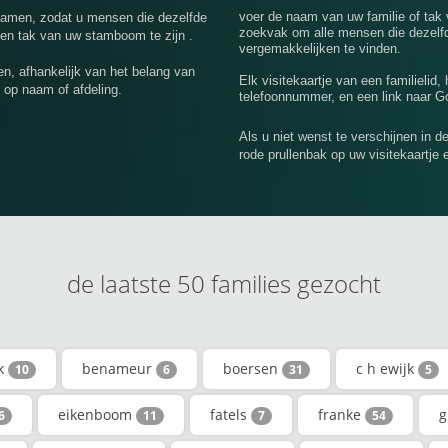
voer de naam van uw familie of tak
nnamen, zodat u mensen die dezelfde
zoekvak om alle mensen die dezelfd
een tak van uw stamboom te zijn .
vergemakkelijken te vinden.
n, afhankelijk van het belang van
Elk visitekaartje van een familielid,
 op naam of afdeling.
telefoonnummer, en een link naar Go
Als u niet wenst te verschijnen in d
rode prullenbak op uw visitekaartje 
de laatste 50 families gezocht
nk
benameur
boersen
c h ewijk
10
6
31
5
eikenboom
fatels
franke
g
6
11
7
54