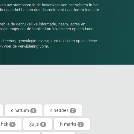
 van uw stamboom in de bovenkant van het scherm in het
e naam hebben en dus de zoektocht naar familieleden te
 heb je de gebruikelijke informatie, naam, adres en
ogle maps dat de familie kan lokaliseren op een kaart.
e directory genealogic.review, kunt u klikken op de kleine
en voer de verwijdering vorm.
c hattum
c heddes
9
7
 hek
guijs
h marks
7
9
6