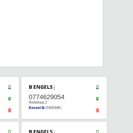
B ENGELS
j
0774629054
Rietstraat 2
Kessel lb
(5995MK)
B ENGELS
j