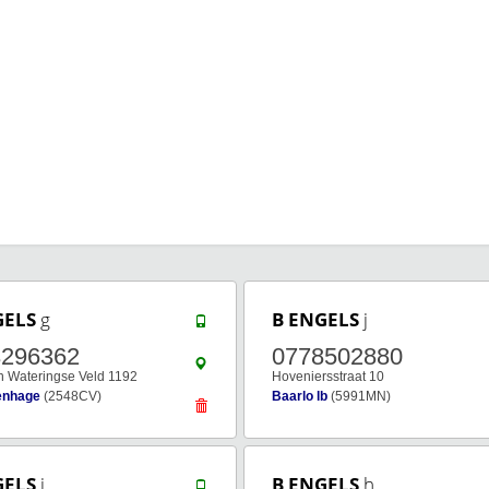
GELS
g
B ENGELS
j
3296362
0778502880
n Wateringse Veld 1192
Hoveniersstraat 10
enhage
(2548CV)
Baarlo lb
(5991MN)
GELS
j
B ENGELS
h