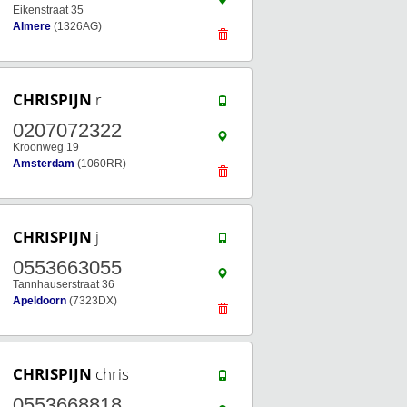
Eikenstraat 35
Almere
(1326AG)
CHRISPIJN
r
0207072322
Kroonweg 19
Amsterdam
(1060RR)
CHRISPIJN
j
0553663055
Tannhauserstraat 36
Apeldoorn
(7323DX)
CHRISPIJN
chris
0553668818