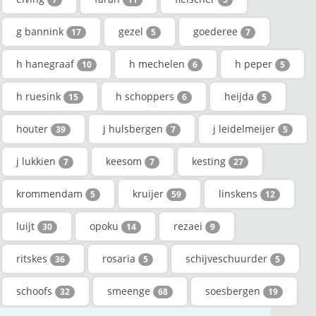
g bannink
gezel
goederee
17
5
7
h hanegraaf
h mechelen
h peper
10
6
5
h ruesink
h schoppers
heijda
15
6
5
houter
j hulsbergen
j leidelmeijer
39
7
5
j lukkien
keesom
kesting
7
7
27
krommendam
kruijer
linskens
5
59
12
luijt
opoku
rezaei
30
14
9
ritskes
rosaria
schijveschuurder
36
5
5
schoofs
smeenge
soesbergen
32
68
19