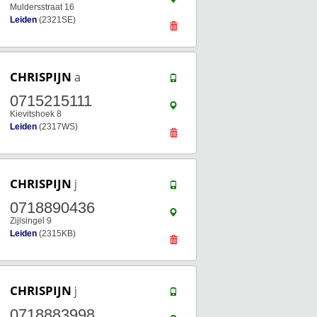
Muldersstraat 16
Leiden
(2321SE)
CHRISPIJN
a
0715215111
Kievitshoek 8
Leiden
(2317WS)
CHRISPIJN
j
0718890436
Zijlsingel 9
Leiden
(2315KB)
CHRISPIJN
j
0718883998