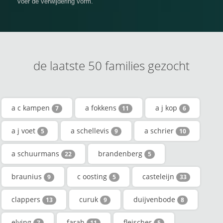
voer de verwijdering vorm.
de laatste 50 families gezocht
a c kampen
a fokkens
a j kop
7
11
6
a j voet
a schellevis
a schrier
5
9
10
a schuurmans
brandenberg
22
5
braunius
c oosting
casteleijn
9
5
33
clappers
curuk
duijvenbode
13
9
8
elving
farah
fleischer
7
11
5