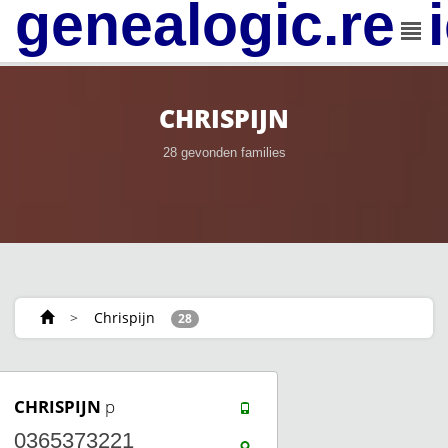
genealogic.rev
CHRISPIJN
28 gevonden families
>
Chrispijn
28
CHRISPIJN
p
0365373221