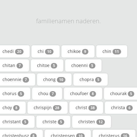
familienamen naderen.
chedi
chi
chikoe
chin
20
10
9
11
chitan
chitoe
choenni
7
5
5
choennie
chong
chopra
7
10
5
chorus
chou
choufoer
chourak
5
7
8
5
choy
chrispijn
christ
christa
8
28
38
6
christant
christe
christen
5
5
12
christenhusz
christensen
christerus
8
10
16