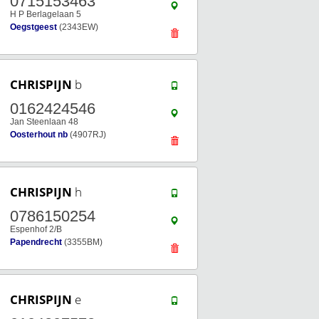
0715153463
H P Berlagelaan 5
Oegstgeest
(2343EW)
CHRISPIJN
b
0162424546
Jan Steenlaan 48
Oosterhout nb
(4907RJ)
CHRISPIJN
h
0786150254
Espenhof 2/B
Papendrecht
(3355BM)
CHRISPIJN
e