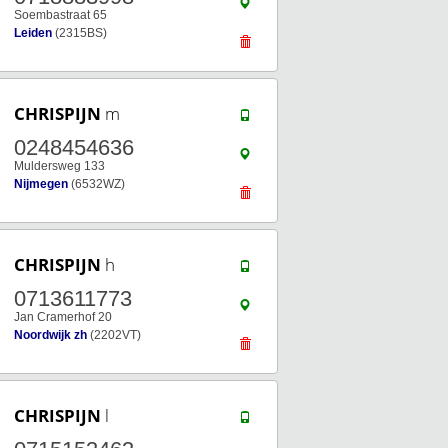
Soembastraat 65
Leiden
(2315BS)
CHRISPIJN
m
0248454636
Muldersweg 133
Nijmegen
(6532WZ)
CHRISPIJN
h
0713611773
Jan Cramerhof 20
Noordwijk zh
(2202VT)
CHRISPIJN
l