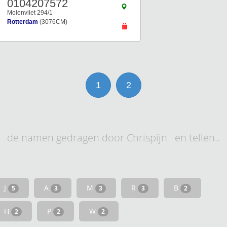
0104207572
Molenvliet 294/1
Rotterdam
(3076CM)
1
2
de namen gedragen door Chrispijn en tellen..
J
A
M
R
B
5
3
3
3
2
H
P
W
2
2
2