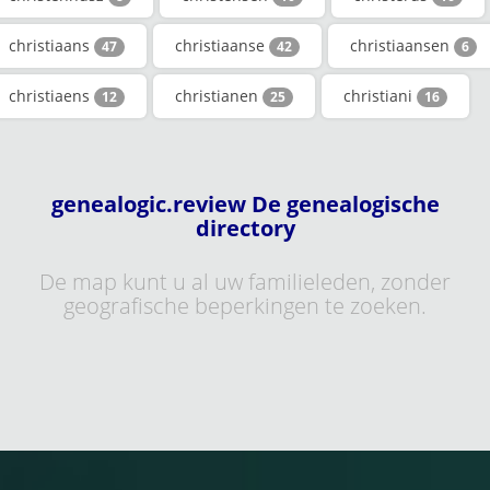
christiaans
christiaanse
christiaansen
47
42
6
christiaens
christianen
christiani
12
25
16
genealogic.review De genealogische
directory
De map kunt u al uw familieleden, zonder
geografische beperkingen te zoeken.