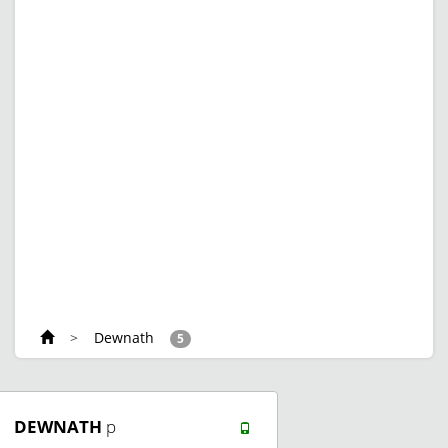
>
Dewnath
5
DEWNATH
p