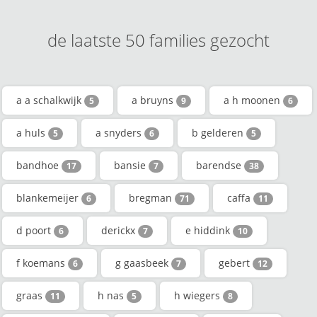
de laatste 50 families gezocht
a a schalkwijk
a bruyns
a h moonen
5
9
6
a huls
a snyders
b gelderen
5
6
5
bandhoe
bansie
barendse
17
7
38
blankemeijer
bregman
caffa
6
71
11
d poort
derickx
e hiddink
6
7
10
f koemans
g gaasbeek
gebert
6
7
12
graas
h nas
h wiegers
11
5
8