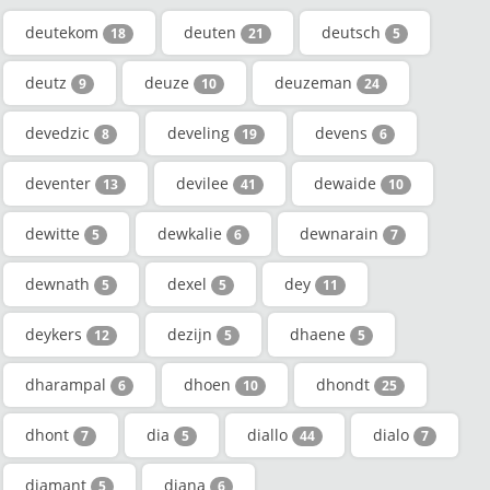
deutekom
deuten
deutsch
18
21
5
deutz
deuze
deuzeman
9
10
24
devedzic
develing
devens
8
19
6
deventer
devilee
dewaide
13
41
10
dewitte
dewkalie
dewnarain
5
6
7
dewnath
dexel
dey
5
5
11
deykers
dezijn
dhaene
12
5
5
dharampal
dhoen
dhondt
6
10
25
dhont
dia
diallo
dialo
7
5
44
7
diamant
diana
5
6