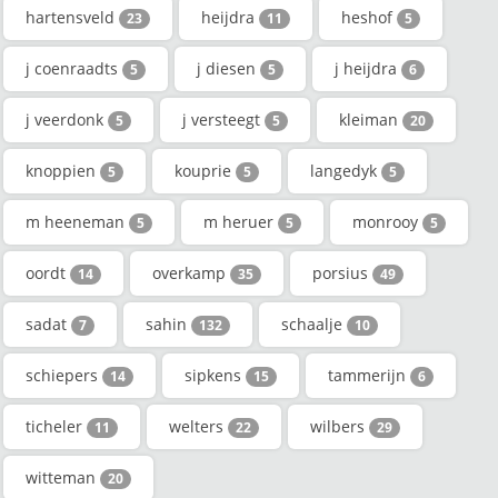
hartensveld
heijdra
heshof
23
11
5
j coenraadts
j diesen
j heijdra
5
5
6
j veerdonk
j versteegt
kleiman
5
5
20
knoppien
kouprie
langedyk
5
5
5
m heeneman
m heruer
monrooy
5
5
5
oordt
overkamp
porsius
14
35
49
sadat
sahin
schaalje
7
132
10
schiepers
sipkens
tammerijn
14
15
6
ticheler
welters
wilbers
11
22
29
witteman
20