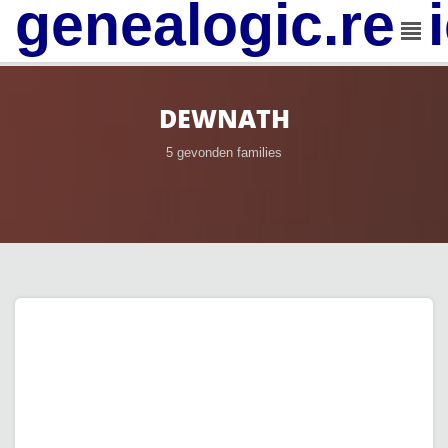
genealogic.rev
DEWNATH
5 gevonden families