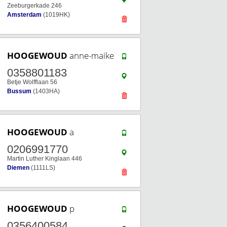
Zeeburgerkade 246
Amsterdam
(1019HK)
HOOGEWOUD
anne-maike
0358801183
Betje Wolfflaan 56
Bussum
(1403HA)
HOOGEWOUD
a
0206991770
Martin Luther Kinglaan 446
Diemen
(1111LS)
HOOGEWOUD
p
0356400584