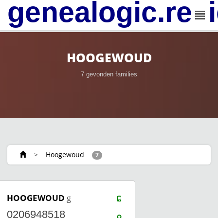
genealogic.rev
HOOGEWOUD
7 gevonden families
>
Hoogewoud
7
HOOGEWOUD
g
0206948518