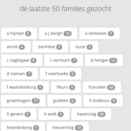
de laatste 50 families gezocht
a hijman
a j bergh
a verboven
5
12
7
anink
berhitoe
buze
6
5
9
c nagtegaal
c vermunt
d hengel
8
7
13
d slaman
f overbeeke
7
5
f waardenburg
fleurs
francken
5
5
34
groenhagen
gudden
h blokhuis
17
6
9
h gevers
h widt
haverslag
5
5
20
heijmenberg
heuverling
7
10