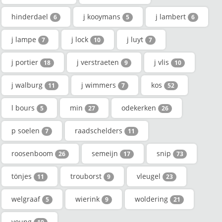
hinderdael
j kooymans
j lambert
6
5
6
j lampe
j lock
j luyt
7
10
7
j portier
j verstraeten
j vlis
18
9
10
j walburg
j wimmers
kos
11
7
52
l bours
min
odekerken
5
27
26
p soelen
raadschelders
7
11
roosenboom
semeijn
snip
26
17
73
tönjes
trouborst
vleugel
11
9
23
welgraaf
wierink
woldering
5
9
21
young