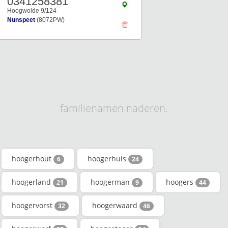
0341258381
Hoogwolde 9/124
Nunspeet
(8072PW)
familienamen naderen.
hoogerhout
hoogerhuis
6
24
hoogerland
hoogerman
hoogers
21
9
44
hoogervorst
hoogerwaard
32
46