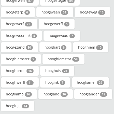
hoogerwerf
hoogesteger
57
54
hoogeterp
hoogeveen
hoogeweg
6
51
15
hoogewerf
hoogewerff
22
5
hoogewoonink
hoogewoud
5
7
hoogezand
hooghart
hooghiem
10
6
10
hooghiemster
hooghiemstra
5
59
hooghordel
hooghuis
16
21
hooghwerff
hoogink
hoogkamer
11
7
29
hoogkamp
hoogland
hooglander
36
36
19
hooglugt
14