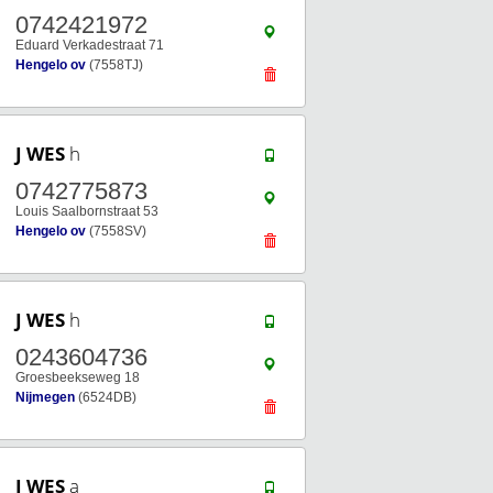
0742421972
Eduard Verkadestraat 71
Hengelo ov
(7558TJ)
J WES
h
0742775873
Louis Saalbornstraat 53
Hengelo ov
(7558SV)
J WES
h
0243604736
Groesbeekseweg 18
Nijmegen
(6524DB)
J WES
a