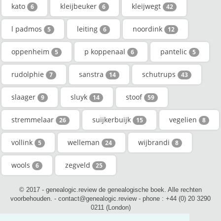
kato
kleijbeuker
kleijwegt
6
6
42
l padmos
leiting
noordink
5
6
12
oppenheim
p koppenaal
pantelic
5
6
5
rudolphie
sanstra
schutrups
7
14
43
slaager
sluyk
stoof
9
14
59
stremmelaar
suijkerbuijk
vegelien
26
15
8
vollink
welleman
wijbrandi
5
24
8
wools
zegveld
6
25
© 2017 - genealogic.review de genealogische boek. Alle rechten
voorbehouden. - contact@genealogic.review - phone : +44 (0) 20 3290
0211 (London)