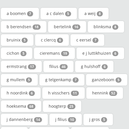
a boomen
a c dalen
a weij
7
5
8
b berendsen
bertelink
blinksma
18
16
8
bruinix
c clercq
c eersel
5
6
7
cichon
cieremans
e j luttikhuizen
5
19
6
ermstrang
filius
g hulshoff
17
46
6
g mullem
g telgenkamp
ganzeboom
5
7
5
h noordink
h visschers
hennink
6
11
52
hoeksema
hoogterp
68
25
j dannenberg
j filius
j gros
14
10
5