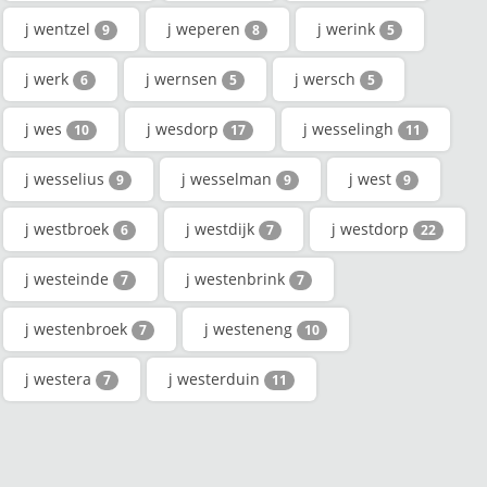
j wentzel
j weperen
j werink
9
8
5
j werk
j wernsen
j wersch
6
5
5
j wes
j wesdorp
j wesselingh
10
17
11
j wesselius
j wesselman
j west
9
9
9
j westbroek
j westdijk
j westdorp
6
7
22
j westeinde
j westenbrink
7
7
j westenbroek
j westeneng
7
10
j westera
j westerduin
7
11