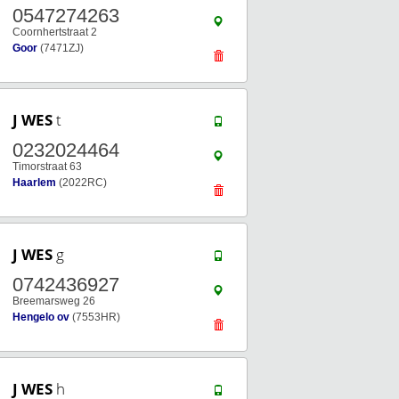
0547274263
Coornhertstraat 2
Goor
(7471ZJ)
J WES
t
0232024464
Timorstraat 63
Haarlem
(2022RC)
J WES
g
0742436927
Breemarsweg 26
Hengelo ov
(7553HR)
J WES
h