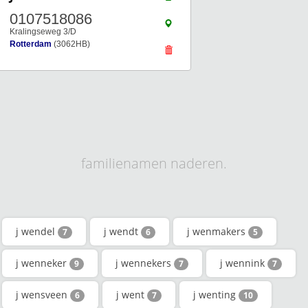
0107518086
Kralingseweg 3/D
Rotterdam
(3062HB)
familienamen naderen.
j wendel
j wendt
j wenmakers
7
6
5
j wenneker
j wennekers
j wennink
9
7
7
j wensveen
j went
j wenting
6
7
10