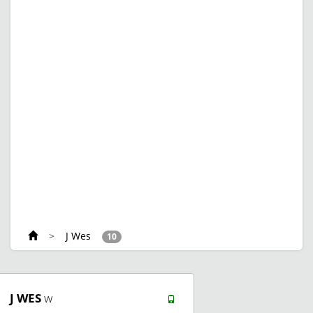
>
J Wes
10
J WES
w