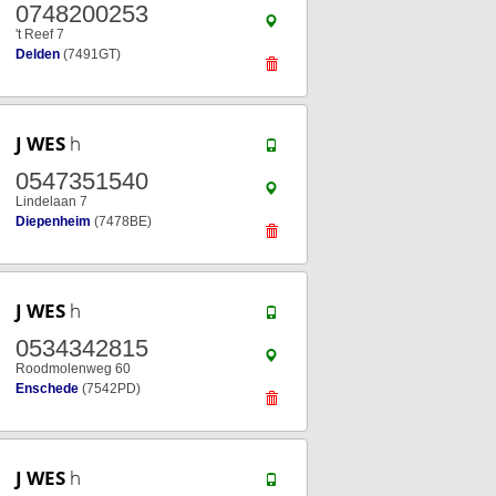
0748200253
't Reef 7
Delden
(7491GT)
J WES
h
0547351540
Lindelaan 7
Diepenheim
(7478BE)
J WES
h
0534342815
Roodmolenweg 60
Enschede
(7542PD)
J WES
h