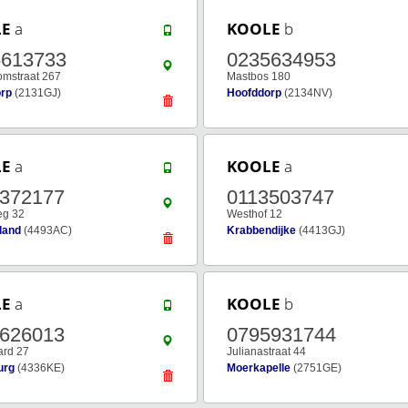
LE
a
KOOLE
b
5613733
0235634953
omstraat 267
Mastbos 180
rp
(2131GJ)
Hoofddorp
(2134NV)
LE
a
KOOLE
a
3372177
0113503747
eg 32
Westhof 12
land
(4493AC)
Krabbendijke
(4413GJ)
LE
a
KOOLE
b
8626013
0795931744
ard 27
Julianastraat 44
urg
(4336KE)
Moerkapelle
(2751GE)