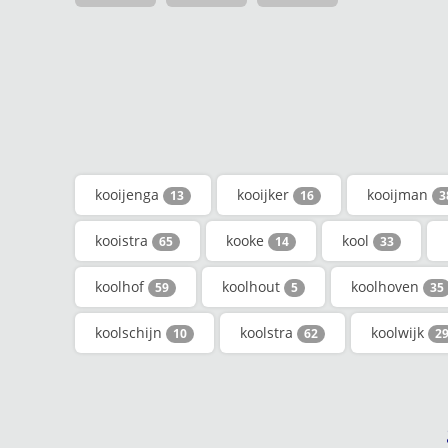
kooijenga
kooijker
kooijman
13
16
3
kooistra
kooke
kool
65
14
33
koolhof
koolhout
koolhoven
59
5
35
koolschijn
koolstra
koolwijk
10
62
2