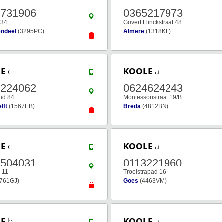
6731906
0365217973
 34
Govert Flinckstraat 48
endeel
(3295PC)
Almere
(1318KL)
LE
c
KOOLE
a
6224062
0624624243
nd 84
Montessoristraat 19/B
lft
(1567EB)
Breda
(4812BN)
LE
c
KOOLE
a
8504031
0113221960
 11
Troelstrapad 16
761GJ)
Goes
(4463VM)
LE
b
KOOLE
a