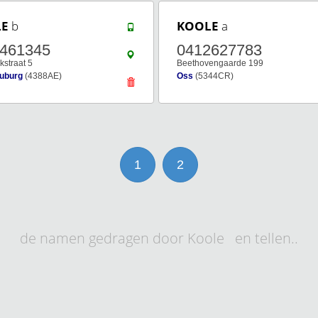
LE
b
KOOLE
a
8461345
0412627783
kstraat 5
Beethovengaarde 199
uburg
(4388AE)
Oss
(5344CR)
1
2
de namen gedragen door Koole en tellen..