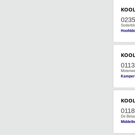
KOO
023
Soderbl
Hoofddo
KOO
011
Molenw
Kamper
KOO
011
De Beia
Middelb