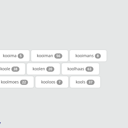
kooima
kooiman
kooimans
5
56
8
koole
koolen
koolhaas
38
20
63
koolmoes
kooloos
kools
22
7
37
y