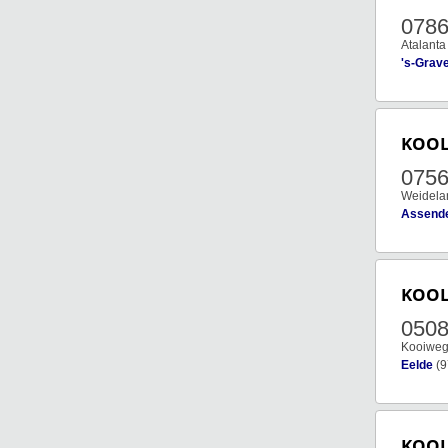
078
Atalanta
's-Grav
KOO
075
Weidela
Assende
KOO
050
Kooiweg
Eelde
(9
KOO