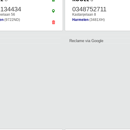
3134434
0348752711
kelaan 56
Kastanjelaan 8
en
(9722ND)
Harmelen
(3481XH)
Reclame via Google