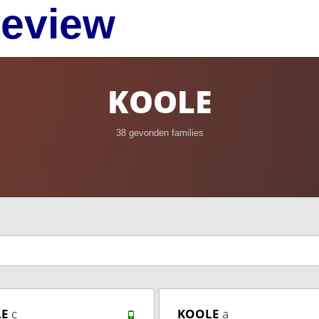
review
KOOLE
38 gevonden families
LE
c
KOOLE
a