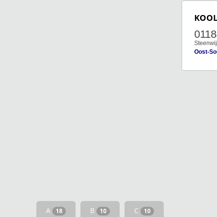
KOO
011
Steenwij
Oost-So
A
B
C
18
10
10