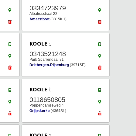
0334723979
Albatrosstraat 22
Amersfoort
(3815KH)
KOOLE
c
0343521248
Park Sparrendaal 81
Driebergen-Rijsenburg
(3971SP)
KOOLE
b
0118650805
Poppendamseweg 4
Grijpskerke
(4364SL)
KOOLE
a