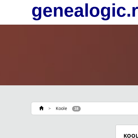
genealogic.
>
Koole
38
KOO