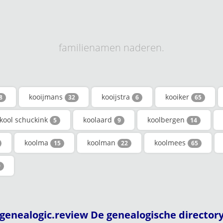
familienamen naderen.
kooijmans
kooijstra
kooiker
8
32
6
65
kool schuckink
koolaard
koolbergen
5
9
14
koolma
koolman
koolmees
15
22
65
9
genealogic.review De genealogische director