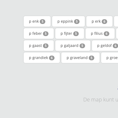
p enk
p eppink
p erk
5
5
6
p feber
p fijter
p filius
5
5
6
p gaast
p galjaard
p geldof
5
5
6
p grandiek
p graveland
p gro
6
5
De map kunt u 