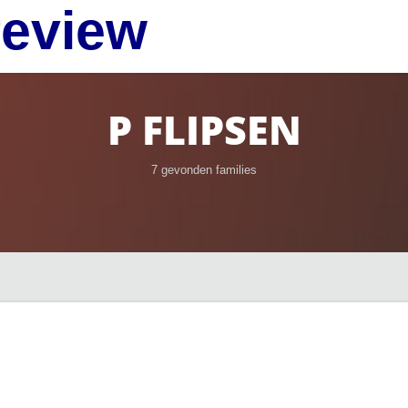
review
P FLIPSEN
7 gevonden families