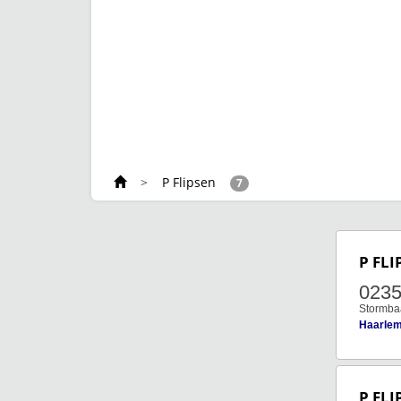
>
P Flipsen
7
P FLI
023
Stormba
Haarle
P FLI