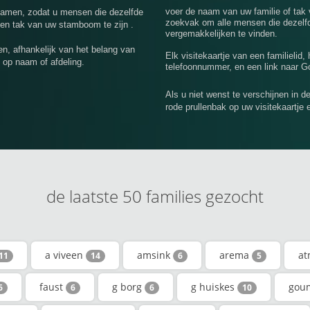
voer de naam van uw familie of tak
nnamen, zodat u mensen die dezelfde
zoekvak om alle mensen die dezelfd
een tak van uw stamboom te zijn .
vergemakkelijken te vinden.
n, afhankelijk van het belang van
Elk visitekaartje van een familielid,
 op naam of afdeling.
telefoonnummer, en een link naar Go
Als u niet wenst te verschijnen in d
rode prullenbak op uw visitekaartje 
de laatste 50 families gezocht
a viveen
amsink
arema
a
11
14
6
5
faust
g borg
g huiskes
gou
6
6
6
10