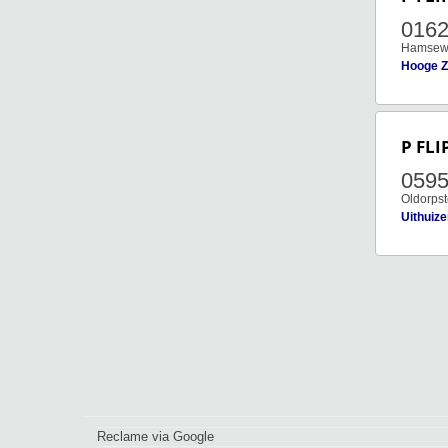
016
Hamsew
Hooge 
P FLI
059
Oldorps
Uithuiz
Reclame via Google