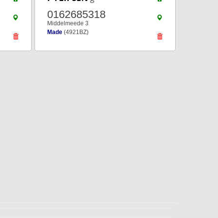
0162685318
Middelmeede 3
Made
(4921BZ)