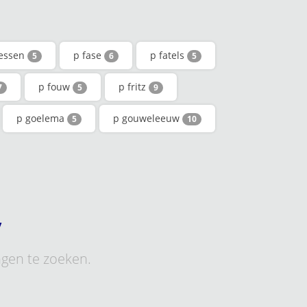
aessen
p fase
p fatels
5
6
5
p fouw
p fritz
7
5
9
p goelema
p gouweleeuw
5
10
y
ngen te zoeken.