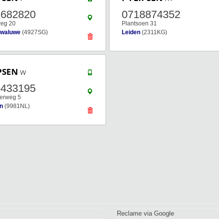
2682820
0718874352
eg 20
Plantsoen 31
Zwaluwe
(4927SG)
Leiden
(2311KG)
PSEN
w
5433195
terweg 5
en
(9981NL)
Reclame via Google