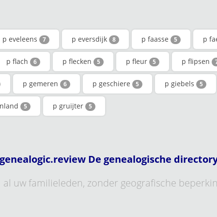
p eveleens
p eversdijk
p faasse
p f
7
8
5
p flach
p flecken
p fleur
p flipsen
6
5
5
p gemeren
p geschiere
p giebels
6
5
5
enland
p gruijter
5
5
genealogic.review De genealogische director
al uw familieleden, zonder geografische beperki