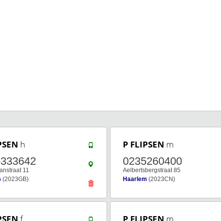
PSEN
h
P FLIPSEN
m
5333642
0235260400
anstraat 11
Aelbertsbergstraat 85
m
(2023GB)
Haarlem
(2023CN)
PSEN
f
P FLIPSEN
m