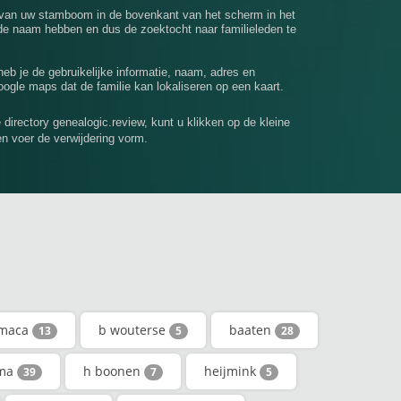
 van uw stamboom in de bovenkant van het scherm in het
e naam hebben en dus de zoektocht naar familieleden te
 heb je de gebruikelijke informatie, naam, adres en
ogle maps dat de familie kan lokaliseren op een kaart.
e directory genealogic.review, kunt u klikken op de kleine
en voer de verwijdering vorm.
tmaca
b wouterse
baaten
13
5
28
ma
h boonen
heijmink
39
7
5