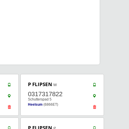
P FLIPSEN
w
0317317822
Schutterspad 5
Heelsum
(6866ET)
P FLIPSEN
g