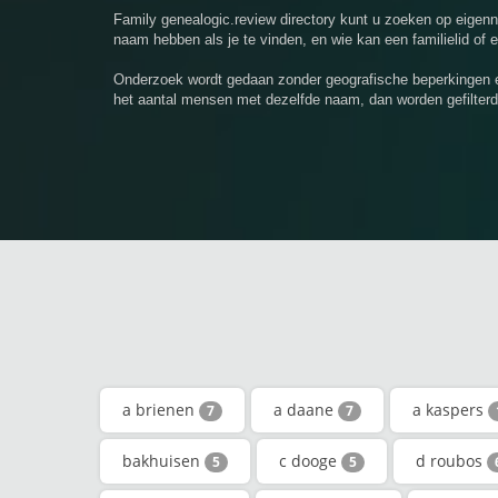
Family genealogic.review directory kunt u zoeken op eige
naam hebben als je te vinden, en wie kan een familielid of 
Onderzoek wordt gedaan zonder geografische beperkingen e
het aantal mensen met dezelfde naam, dan worden gefilterd
a brienen
a daane
a kaspers
7
7
bakhuisen
c dooge
d roubos
5
5