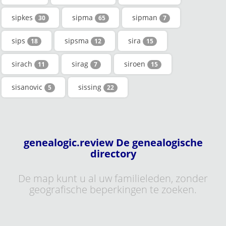
sipkes
sipma
sipman
30
65
7
sips
sipsma
sira
18
12
15
sirach
sirag
siroen
11
7
15
sisanovic
sissing
5
22
genealogic.review De genealogische
directory
De map kunt u al uw familieleden, zonder
geografische beperkingen te zoeken.