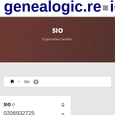
genealogic.rev
SIO
6 gevonden families
>
Sio
6
SIO
d
0206932725