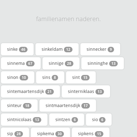
familienamen naderen.
sinke
sinkeldam
sinnecker
46
12
9
sinnema
sinnige
sinninghe
67
28
13
sinon
sins
sint
10
8
15
sintemaartensdijk
sinterniklaas
21
13
sinteur
sintmaartensdijk
18
17
sintnicolaas
sintzen
sio
13
6
6
sip
sipkema
sipkens
28
30
15