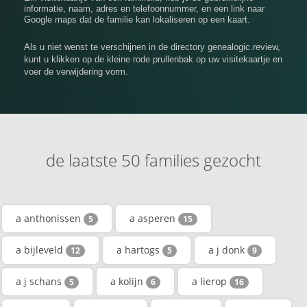
informatie, naam, adres en telefoonnummer, en een link naar
Google maps dat de familie kan lokaliseren op een kaart.
Als u niet wenst te verschijnen in de directory genealogic.review,
kunt u klikken op de kleine rode prullenbak op uw visitekaartje en
voer de verwijdering vorm.
de laatste 50 families gezocht
a anthonissen
a asperen
5
15
a bijleveld
a hartogs
a j donk
12
5
9
a j schans
a kolijn
a lierop
5
6
16