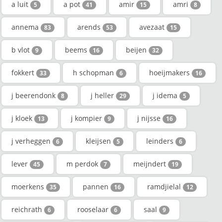
a luit
a pot
amir
amri
5
41
15
8
annema
arends
avezaat
83
53
15
b vlot
beems
beijen
9
16
32
fokkert
h schopman
hoeijmakers
33
6
16
j beerendonk
j heller
j idema
8
29
5
j kloek
j kompier
j nijsse
13
9
16
j verheggen
kleijsen
leinders
6
5
6
lever
m perdok
meijndert
45
7
19
moerkens
pannen
ramdjielal
35
16
12
reichrath
rooselaar
saal
6
6
9