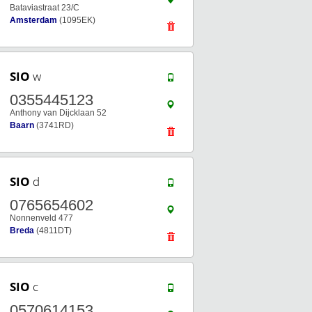
Bataviastraat 23/C
Amsterdam
(1095EK)
SIO
w
0355445123
Anthony van Dijcklaan 52
Baarn
(3741RD)
SIO
d
0765654602
Nonnenveld 477
Breda
(4811DT)
SIO
c
0570614153