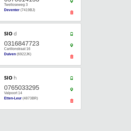
Twelloseweg 3
Deventer
(7419BJ)
SIO
d
0316847723
Carillonstraat 16
Duiven
(6922JK)
SIO
h
0765033295
Valpoort 14
Etten-Leur
(4873BR)