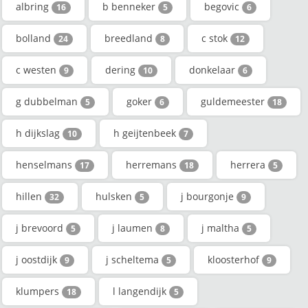
albring
b benneker
begovic
16
5
6
bolland
breedland
c stok
24
8
12
c westen
dering
donkelaar
9
10
6
g dubbelman
goker
guldemeester
5
6
18
h dijkslag
h geijtenbeek
10
7
henselmans
herremans
herrera
17
18
5
hillen
hulsken
j bourgonje
32
5
9
j brevoord
j laumen
j maltha
5
8
5
j oostdijk
j scheltema
kloosterhof
9
5
9
klumpers
l langendijk
18
5