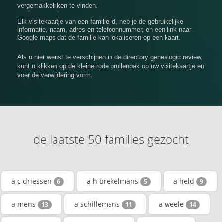
vergemakkelijken te vinden.
Elk visitekaartje van een familielid, heb je de gebruikelijke
informatie, naam, adres en telefoonnummer, en een link naar
Google maps dat de familie kan lokaliseren op een kaart.
Als u niet wenst te verschijnen in de directory genealogic.review,
kunt u klikken op de kleine rode prullenbak op uw visitekaartje en
voer de verwijdering vorm.
de laatste 50 families gezocht
a c driessen
a h brekelmans
a held
6
5
9
a mens
a schillemans
a weele
13
11
14