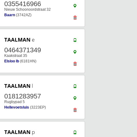
0355416966
Nieuw Schoonoordstraat 32
Baarn
(3742AZ)
TAALMAN
e
0464371349
Kaakstraat 35
Elsloo lb
(6181HN)
TAALMAN
l
0181283957
Rugbypad 5
Hellevoetsluis
(3223EP)
TAALMAN
p