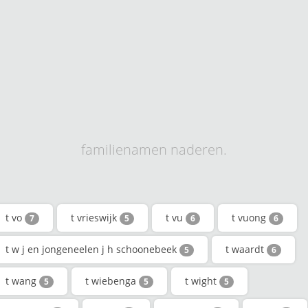
familienamen naderen.
t vo
t vrieswijk
t vu
t vuong
7
5
6
6
t w j en jongeneelen j h schoonebeek
t waardt
5
6
t wang
t wiebenga
t wight
5
5
5