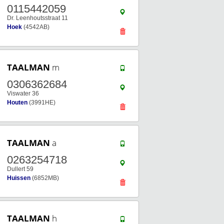
0115442059
Dr. Leenhoutsstraat 11
Hoek
(4542AB)
TAALMAN
m
0306362684
Viswater 36
Houten
(3991HE)
TAALMAN
a
0263254718
Dullert 59
Huissen
(6852MB)
TAALMAN
h