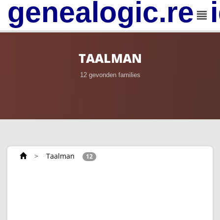
genealogic.rev
TAALMAN
12 gevonden families
>
Taalman
12