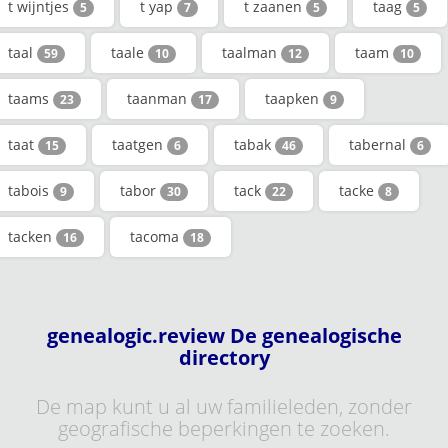
t wijntjes
t yap
t zaanen
taag
5
7
5
5
taal
taale
taalman
taam
59
10
12
10
taams
taanman
taapken
23
17
9
taat
taatgen
tabak
tabernal
15
6
46
6
tabois
tabor
tack
tacke
9
30
22
8
tacken
tacoma
16
18
genealogic.review De genealogische
directory
De map kunt u al uw familieleden, zonder
geografische beperkingen te zoeken.