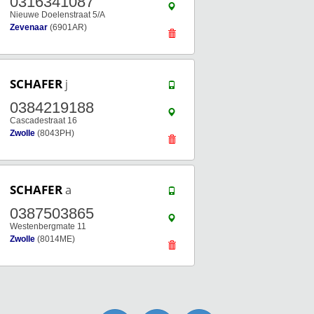
0316341087
Nieuwe Doelenstraat 5/A
Zevenaar
(6901AR)
SCHAFER
j
0384219188
Cascadestraat 16
Zwolle
(8043PH)
SCHAFER
a
0387503865
Westenbergmate 11
Zwolle
(8014ME)