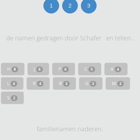
1
2
3
de namen gedragen door Schafer en tellen..
H
J
P
C
A
8
6
6
5
4
L
R
B
G
M
4
4
3
3
2
S
2
familienamen naderen.