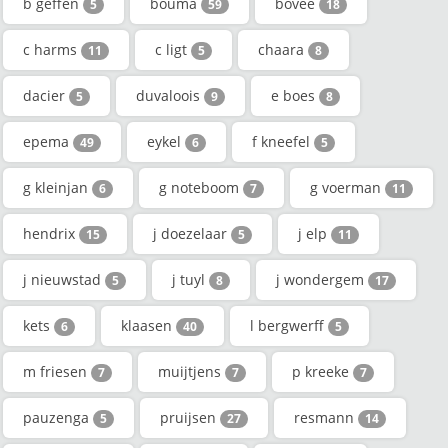
b geffen
bouma
bovee
5
59
18
c harms
c ligt
chaara
11
5
8
dacier
duvaloois
e boes
5
9
8
epema
eykel
f kneefel
49
6
5
g kleinjan
g noteboom
g voerman
6
7
11
hendrix
j doezelaar
j elp
15
5
11
j nieuwstad
j tuyl
j wondergem
5
8
17
kets
klaasen
l bergwerff
6
40
5
m friesen
muijtjens
p kreeke
7
7
7
pauzenga
pruijsen
resmann
5
27
14