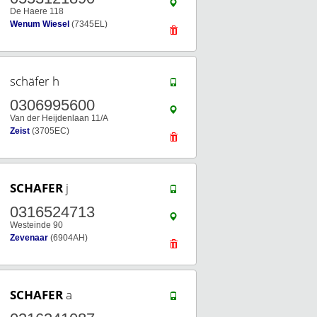
De Haere 118
Wenum Wiesel
(7345EL)
schäfer h
0306995600
Van der Heijdenlaan 11/A
Zeist
(3705EC)
SCHAFER
j
0316524713
Westeinde 90
Zevenaar
(6904AH)
SCHAFER
a