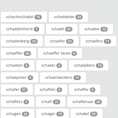
schachtschabel
schaddelee
10
34
schaddenhorst
schadé
schadee
7
24
13
schadenberg
schaefer
schaefers
32
52
11
schaeffer
schaeffer facee
40
6
schaeken
schaeks
schaepkens
6
6
13
schaepman
schaerlaeckens
6
15
schafer
schaffels
schäffer
57
6
9
schäffers
schaft
schaftenaar
5
23
28
schagen
schager
schakel
23
13
59