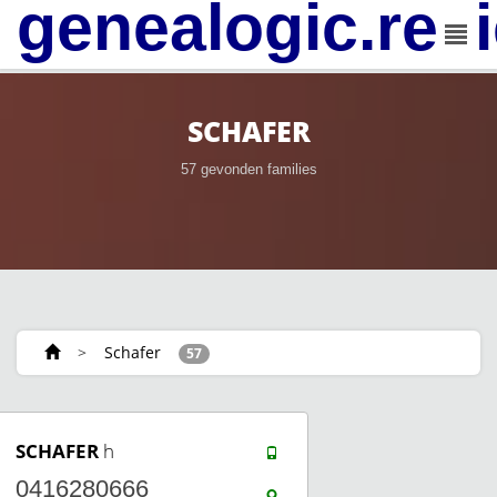
genealogic.rev
SCHAFER
57 gevonden families
>
Schafer
57
SCHAFER
h
0416280666