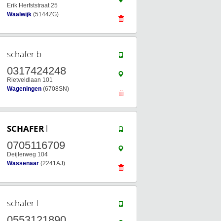
Erik Herfststraat 25
Waalwijk
(5144ZG)
schäfer b
0317424248
Rietveldlaan 101
Wageningen
(6708SN)
SCHAFER
l
0705116709
Deijlerweg 104
Wassenaar
(2241AJ)
schäfer l
0553121890