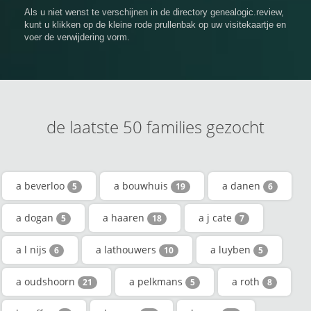
Als u niet wenst te verschijnen in de directory genealogic.review,
kunt u klikken op de kleine rode prullenbak op uw visitekaartje en
voer de verwijdering vorm.
de laatste 50 families gezocht
a beverloo
a bouwhuis
a danen
5
19
6
a dogan
a haaren
a j cate
5
18
7
a l nijs
a lathouwers
a luyben
6
10
5
a oudshoorn
a pelkmans
a roth
21
5
8