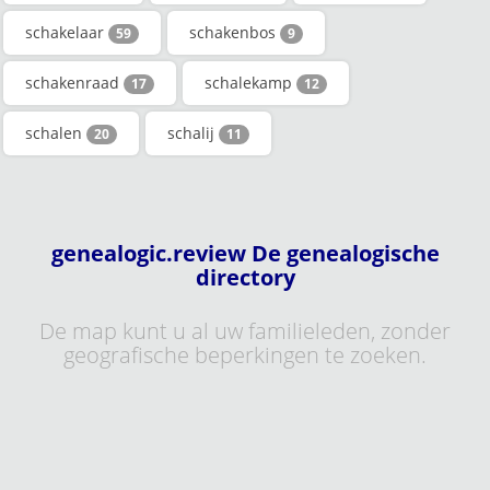
schakelaar
schakenbos
59
9
schakenraad
schalekamp
17
12
schalen
schalij
20
11
genealogic.review De genealogische
directory
De map kunt u al uw familieleden, zonder
geografische beperkingen te zoeken.