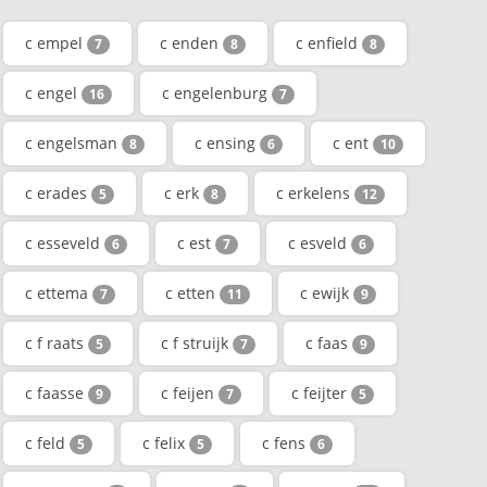
c empel
c enden
c enfield
7
8
8
c engel
c engelenburg
16
7
c engelsman
c ensing
c ent
8
6
10
c erades
c erk
c erkelens
5
8
12
c esseveld
c est
c esveld
6
7
6
c ettema
c etten
c ewijk
7
11
9
c f raats
c f struijk
c faas
5
7
9
c faasse
c feijen
c feijter
9
7
5
c feld
c felix
c fens
5
5
6