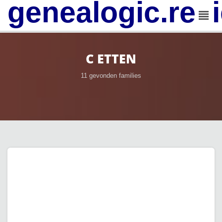
genealogic.rev
C ETTEN
11 gevonden families