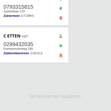
0793315815
Juweellaan 120
Zoetermeer
(2719BH)
C ETTEN
van
0299432035
Purmerenderweg 189
Zuidoostbeemster
(1461DJ)
familienamen naderen.