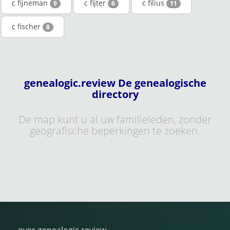
c fijneman
c fijter
c filius
9
6
11
c fischer
8
genealogic.review De genealogische
directory
De map kunt u al uw familieleden, zonder
geografische beperkingen te zoeken.