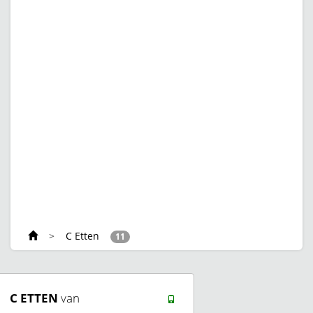
>
C Etten
11
C ETTEN
van