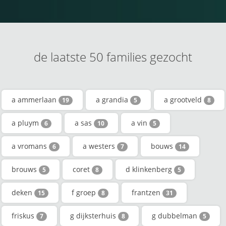
de laatste 50 families gezocht
a ammerlaan
a grandia
a grootveld
19
5
8
a pluym
a sas
a vin
6
10
5
a vromans
a westers
bouws
6
7
14
brouws
coret
d klinkenberg
5
8
5
deken
f groep
frantzen
15
8
31
friskus
g dijksterhuis
g dubbelman
7
8
5