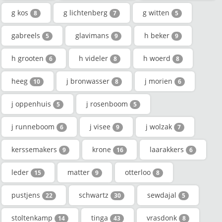
g kos
g lichtenberg
g witten
8
7
5
gabreels
glavimans
h beker
5
9
9
h grooten
h videler
h woerd
6
8
8
heeg
j bronwasser
j morien
10
8
6
j oppenhuis
j rosenboom
5
5
j runneboom
j visee
j wolzak
6
9
7
kerssemakers
krone
laarakkers
9
16
6
leder
matter
otterloo
15
9
8
pustjens
schwartz
sewdajal
22
30
5
stoltenkamp
tinga
vrasdonk
14
43
8