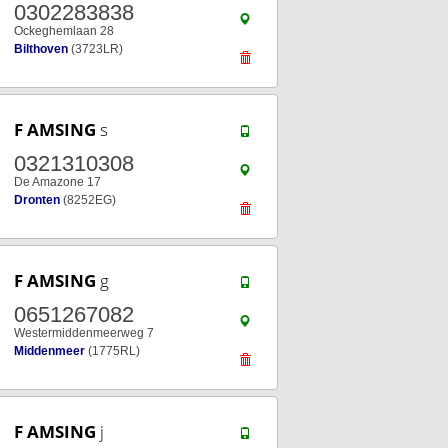
0302283838
Ockeghemlaan 28
Bilthoven
(3723LR)
F AMSING
s
0321310308
De Amazone 17
Dronten
(8252EG)
F AMSING
g
0651267082
Westermiddenmeerweg 7
Middenmeer
(1775RL)
F AMSING
j