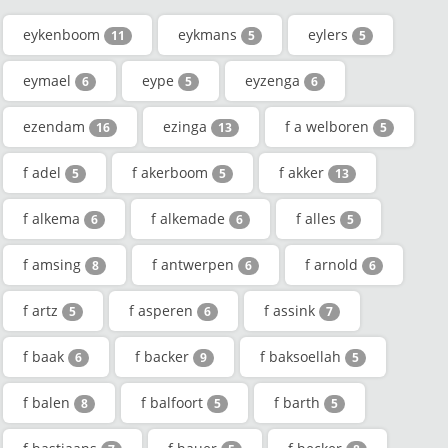
eykenboom
eykmans
eylers
11
5
5
eymael
eype
eyzenga
6
5
6
ezendam
ezinga
f a welboren
16
13
5
f adel
f akerboom
f akker
5
5
13
f alkema
f alkemade
f alles
6
6
5
f amsing
f antwerpen
f arnold
8
6
6
f artz
f asperen
f assink
5
6
7
f baak
f backer
f baksoellah
6
9
5
f balen
f balfoort
f barth
8
5
5