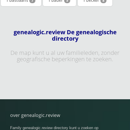
f bastiaans
f bauer
f becker
7
5
8
genealogic.review De genealogische
directory
De map kunt u al uw familieleden, zonder
geografische beperkingen te zoeken.
over genealogic.review
Family genealogic.review directory kunt u zoeken op