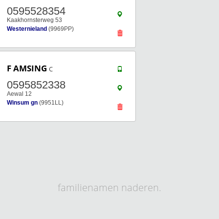
0595528354
Kaakhornsterweg 53
Westernieland
(9969PP)
F AMSING
c
0595852338
Aewal 12
Winsum gn
(9951LL)
familienamen naderen.