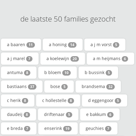
de laatste 50 families gezocht
a baaren
a honing
a j m vorst
11
14
5
a j marel
a koelewijn
a m heijmans
7
20
6
antuma
b bloem
b bussink
8
10
5
bastiaans
bose
brandsema
37
5
32
c herik
c hollestelle
d eggengoor
8
8
5
daudeij
driftenaar
e bakkum
8
5
6
e breda
enserink
geuchies
7
19
7