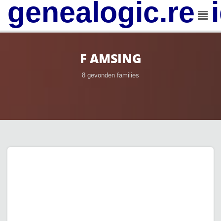
genealogic.rev
F AMSING
8 gevonden families