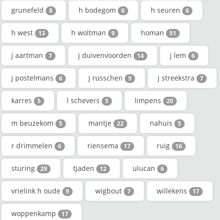
grunefeld
h bodegom
h seuren
8
6
6
h west
h woltman
homan
13
9
51
j aartman
j duivenvoorden
j lem
7
14
6
j postelmans
j russchen
j streekstra
6
9
7
karres
l schevers
limpens
5
5
20
m beuzekom
mantje
nahuis
5
22
5
r drimmelen
riensema
ruig
6
17
16
sturing
tjaden
ulucan
29
12
6
vrielink h oude
wigbout
willekens
9
7
17
woppenkamp
17