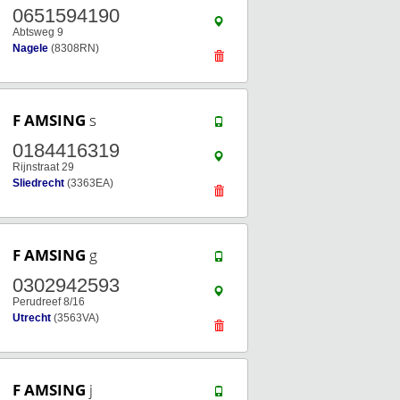
0651594190
Abtsweg 9
Nagele
(8308RN)
F AMSING
s
0184416319
Rijnstraat 29
Sliedrecht
(3363EA)
F AMSING
g
0302942593
Perudreef 8/16
Utrecht
(3563VA)
F AMSING
j