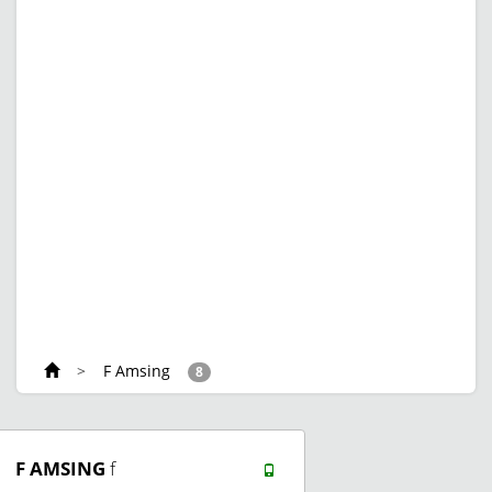
>
F Amsing
8
F AMSING
f