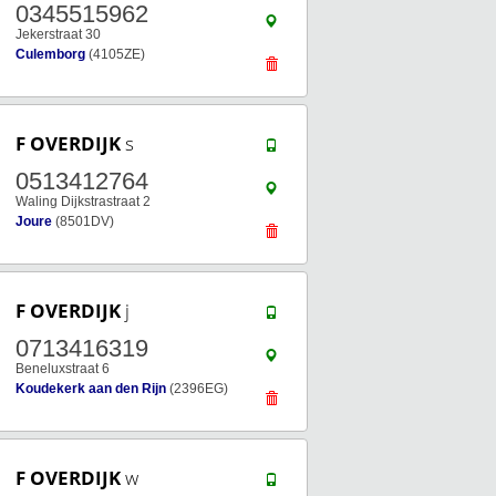
0345515962
Jekerstraat 30
Culemborg
(4105ZE)
F OVERDIJK
s
0513412764
Waling Dijkstrastraat 2
Joure
(8501DV)
F OVERDIJK
j
0713416319
Beneluxstraat 6
Koudekerk aan den Rijn
(2396EG)
F OVERDIJK
w