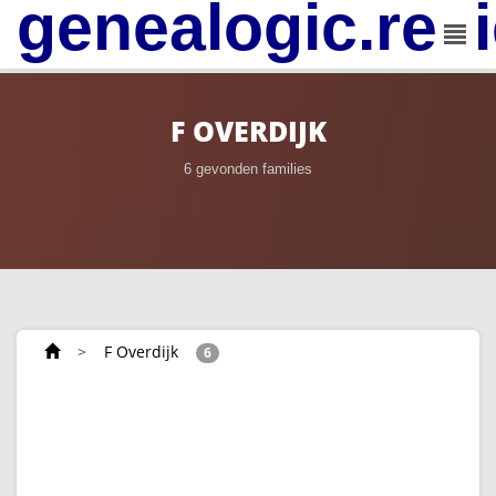
genealogic.rev
F OVERDIJK
6 gevonden families
>
F Overdijk
6