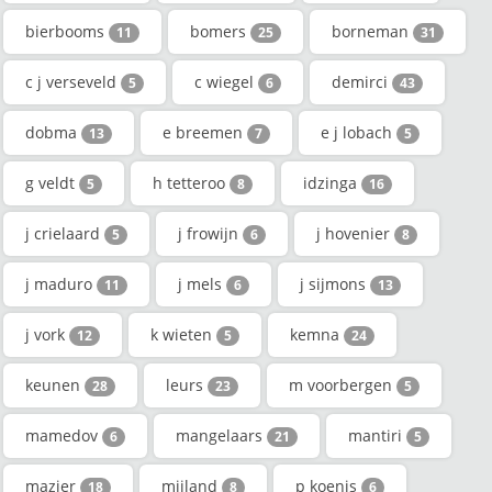
bierbooms
bomers
borneman
11
25
31
c j verseveld
c wiegel
demirci
5
6
43
dobma
e breemen
e j lobach
13
7
5
g veldt
h tetteroo
idzinga
5
8
16
j crielaard
j frowijn
j hovenier
5
6
8
j maduro
j mels
j sijmons
11
6
13
j vork
k wieten
kemna
12
5
24
keunen
leurs
m voorbergen
28
23
5
mamedov
mangelaars
mantiri
6
21
5
mazier
mijland
p koenis
18
8
6