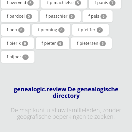
f overveld
f p machielse
f panis
6
5
7
f pardoel
f passchier
f pels
5
5
6
f pen
f penning
f pfeiffer
6
8
7
f pierik
f pieter
f pietersen
6
6
5
f pijper
5
genealogic.review De genealogische
directory
De map kunt u al uw familieleden, zonder
geografische beperkingen te zoeken.