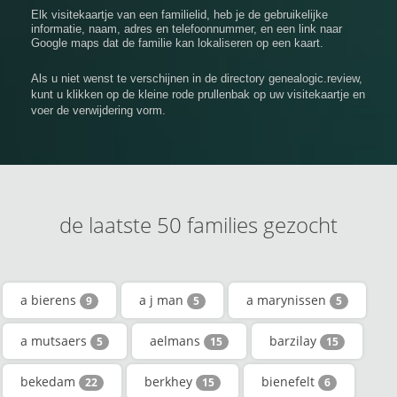
Elk visitekaartje van een familielid, heb je de gebruikelijke
informatie, naam, adres en telefoonnummer, en een link naar
Google maps dat de familie kan lokaliseren op een kaart.
Als u niet wenst te verschijnen in de directory genealogic.review,
kunt u klikken op de kleine rode prullenbak op uw visitekaartje en
voer de verwijdering vorm.
de laatste 50 families gezocht
a bierens
a j man
a marynissen
9
5
5
a mutsaers
aelmans
barzilay
5
15
15
bekedam
berkhey
bienefelt
22
15
6