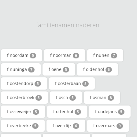
familienamen naderen.
f noordam
f noorman
f nunen
5
6
7
f nuninga
f oene
f oldenhof
7
5
6
f oostendorp
f oosterbaan
5
5
f oosterbroek
f osch
f osman
5
5
8
f osseweijer
f ottenhof
f oudejans
5
5
5
f overbeeke
f overdijk
f overmars
5
6
9