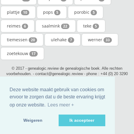
plattje
pops
porobic
10
5
5
reimes
saalmink
teke
6
22
5
tiemessen
ulehake
werner
20
7
33
zoetekouw
17
© 2017 - genealogic.review de genealogische boek. Alle rechten
voorbehouden. - contact@genealogic.review - phone : +44 (0) 20 3290
0211 (London)
Deze website maakt gebruik van cookies om
ervoor te zorgen dat u de beste ervaring krijgt
op onze website.
Lees meer +
Weigeren
Ik accepteer