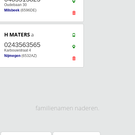
Oudebaan 30
Milsbeek
(6596DE)
H MATERS
a
0243563565
Karbouwstraat 4
Nijmegen
(6532AZ)
familienamen naderen.