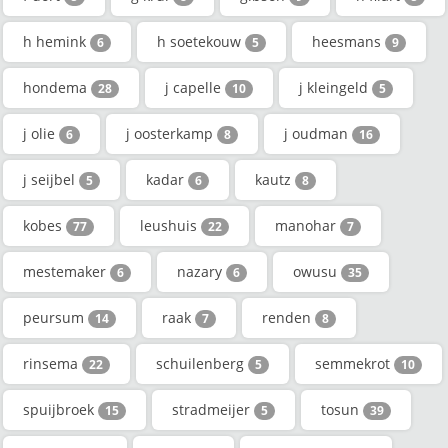
h hemink
h soetekouw
heesmans
6
5
9
hondema
j capelle
j kleingeld
28
10
5
j olie
j oosterkamp
j oudman
6
8
16
j seijbel
kadar
kautz
5
6
8
kobes
leushuis
manohar
77
22
7
mestemaker
nazary
owusu
6
6
35
peursum
raak
renden
14
7
8
rinsema
schuilenberg
semmekrot
22
5
10
spuijbroek
stradmeijer
tosun
15
5
39