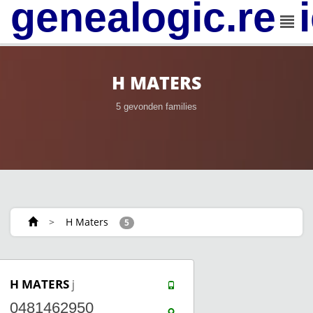
genealogic.rev
H MATERS
5 gevonden families
>
H Maters
5
H MATERS
j
0481462950