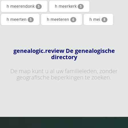
h meerendonk
h meerkerk
5
5
h meerten
h meeteren
h mei
5
6
8
genealogic.review De genealogische
directory
De map kunt u al uw familieleden, zonder
geografische beperkingen te zoeken.