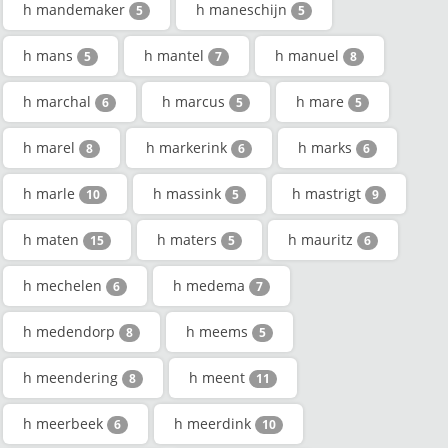
h mandemaker
h maneschijn
5
5
h mans
h mantel
h manuel
5
7
8
h marchal
h marcus
h mare
6
5
5
h marel
h markerink
h marks
8
6
6
h marle
h massink
h mastrigt
10
5
9
h maten
h maters
h mauritz
15
5
6
h mechelen
h medema
6
7
h medendorp
h meems
8
5
h meendering
h meent
8
11
h meerbeek
h meerdink
6
10