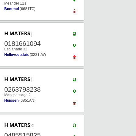
Meander 121
Bemmel
(6681TC)
H MATERS
j
0181661094
Esplanade 32
Hellevoetsluis
(3221LW)
H MATERS
j
0263793238
Marktpassage 2
Huissen
(6851AN)
H MATERS
c
0485515825