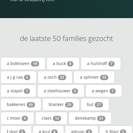
de laatste 50 families gezocht
a bokhoven
a buck
a hulshoff
19
8
7
a j g raa
a osch
a splinter
6
23
15
a stapel
a steehouwer
a wegen
7
5
7
bakkenes
blanker
bul
65
29
27
c moor
claes
denekamp
9
15
51
f dort
g krul
gibson
h filart
5
8
9
5