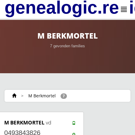
genealogic.rev
M BERKMORTEL
7 gevonden families
>
M Berkmortel
7
M BERKMORTEL
vd
0493843826