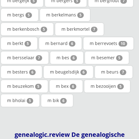
m bergeijk
m bergers
m berghout
5
5
7
m bergs
m berkelmans
5
5
m berkenbosch
m berkmortel
5
7
m berkt
m bernard
m berrevoets
5
6
10
m bersselaar
m bes
m besemer
7
6
5
m besters
m beugelsdijk
m beurs
6
6
7
m beuzekom
m bex
m bezooijen
5
6
5
m bholai
m bik
5
6
genealogic.review De genealogische