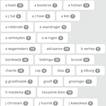
a beek
a bouterse
a homan
19
7
12
a j hal
a j hove
a klei
6
8
7
a rietbroek
a vaandrager
5
9
a verheyden
a w ingen
5
5
a wagemakers
adriaanse
b verhey
19
59
5
bordewijk
bottinga
brussé
26
35
52
charite
cop
dias
g elburg
35
8
8
9
g groothedde
gisolf
groninger
7
5
11
h miedema
hesselink klein
18
10
j christiani
j hunnik
j kowsoleea
5
8
8