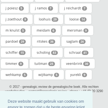
j poiesz
j ramos
j reichardt
5
7
7
j zoethout
loohuis
looise
9
29
14
m knulst
meidam
mersman
5
6
9
pardoel
ritskes
saglam
29
36
26
schiffer
scholing
schraal
15
83
41
timmer
tuitman
veenbrink
9
25
30
wehkamp
wijtkamp
yurekli
5
5
9
© 2017 - genealogic.review de genealogische boek. Alle rechten
voorbehouden. - contact@genealogic.review - phone : +44 (0) 20 3290
0211 (London)
Deze website maakt gebruik van cookies om
ervoor te zorgen dat u de beste ervaring krijgt