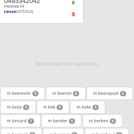
0493342042
Hazelaar 54
Liessel
(5757CA)
familienamen naderen.
m beemster
m beeren
m beerepoot
5
8
5
m beije
m bek
m beke
5
8
5
m benard
m bender
m berben
7
5
6