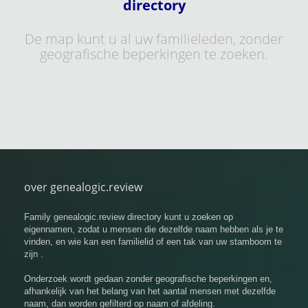
directory
De map kunt u al uw familieleden, zonder
geografische beperkingen te zoeken.
over genealogic.review
Family genealogic.review directory kunt u zoeken op
eigennamen, zodat u mensen die dezelfde naam hebben als je te
vinden, en wie kan een familielid of een tak van uw stamboom te
zijn .
Onderzoek wordt gedaan zonder geografische beperkingen en,
afhankelijk van het belang van het aantal mensen met dezelfde
naam, dan worden gefilterd op naam of afdeling.