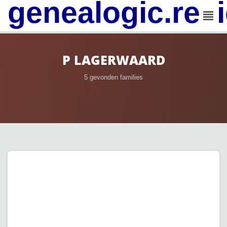
genealogic.rev
P LAGERWAARD
5 gevonden families