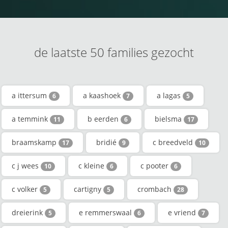
de laatste 50 families gezocht
a ittersum
a kaashoek
a lagas
6
7
5
a temmink
b eerden
bielsma
11
6
17
braamskamp
bridié
c breedveld
17
9
10
c j wees
c kleine
c pooter
10
6
6
c volker
cartigny
crombach
5
5
28
dreierink
e remmerswaal
e vriend
5
6
7