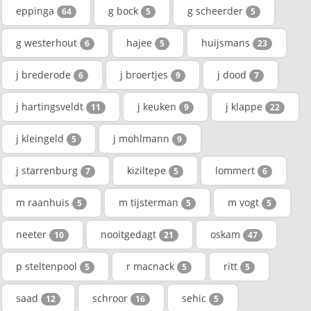
eppinga
g bock
g scheerder
64
5
5
g westerhout
hajee
huijsmans
6
5
23
j brederode
j broertjes
j dood
6
9
7
j hartingsveldt
j keuken
j klappe
11
9
22
j kleingeld
j mohlmann
5
9
j starrenburg
kiziltepe
lommert
7
5
6
m raanhuis
m tijsterman
m vogt
5
5
5
neeter
nooitgedagt
oskam
10
21
47
p steltenpool
r macnack
ritt
5
5
5
saad
schroor
sehic
12
16
5