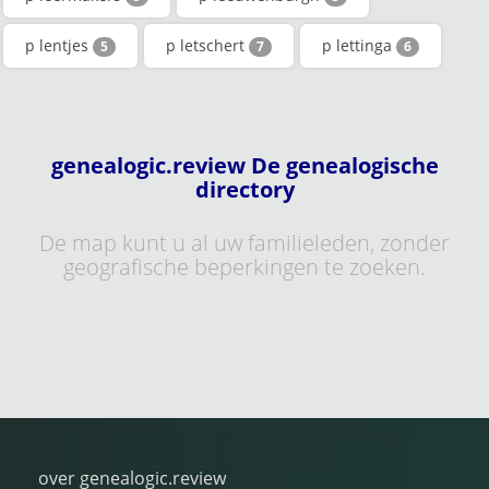
p lentjes
p letschert
p lettinga
5
7
6
genealogic.review De genealogische
directory
De map kunt u al uw familieleden, zonder
geografische beperkingen te zoeken.
over genealogic.review