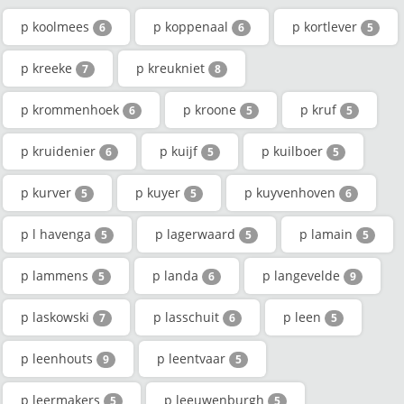
p koolmees
p koppenaal
p kortlever
6
6
5
p kreeke
p kreukniet
7
8
p krommenhoek
p kroone
p kruf
6
5
5
p kruidenier
p kuijf
p kuilboer
6
5
5
p kurver
p kuyer
p kuyvenhoven
5
5
6
p l havenga
p lagerwaard
p lamain
5
5
5
p lammens
p landa
p langevelde
5
6
9
p laskowski
p lasschuit
p leen
7
6
5
p leenhouts
p leentvaar
9
5
p leermakers
p leeuwenburgh
5
5