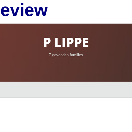
review
P LIPPE
7 gevonden families