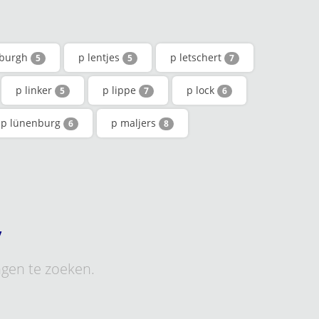
nburgh
p lentjes
p letschert
5
5
7
p linker
p lippe
p lock
5
7
6
p lünenburg
p maljers
6
8
y
ngen te zoeken.