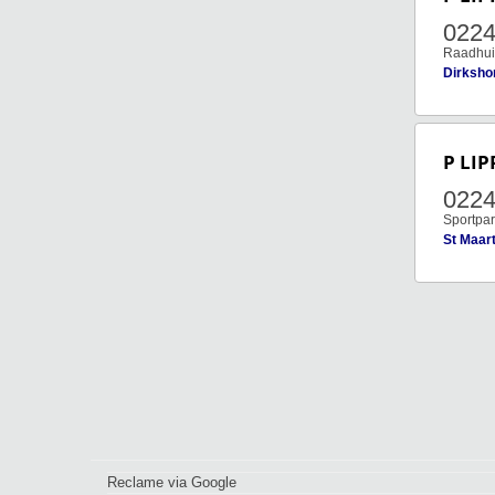
022
Raadhui
Dirksho
P LIP
022
Sportpar
St Maar
Reclame via Google