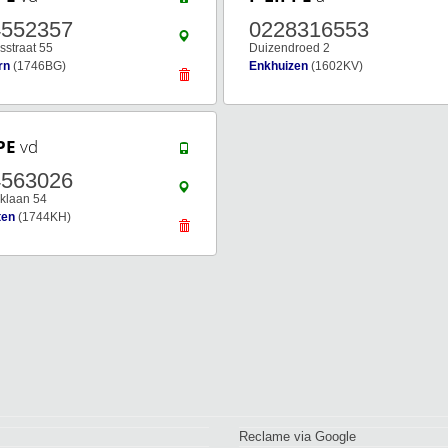
4552357
0228316553
sstraat 55
Duizendroed 2
rn
(1746BG)
Enkhuizen
(1602KV)
PE
vd
4563026
klaan 54
ten
(1744KH)
Reclame via Google