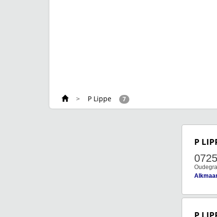
>
P Lippe
7
P LIP
072
Oudegra
Alkmaa
P LIP