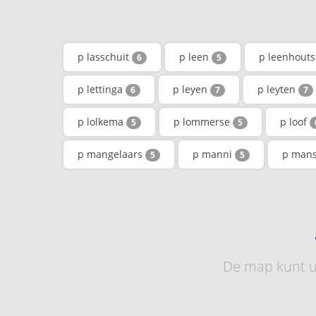
p lasschuit
p leen
p leenhout
6
5
p lettinga
p leyen
p leyten
6
7
7
p lolkema
p lommerse
p loof
5
5
p mangelaars
p manni
p man
5
5
De map kunt u 