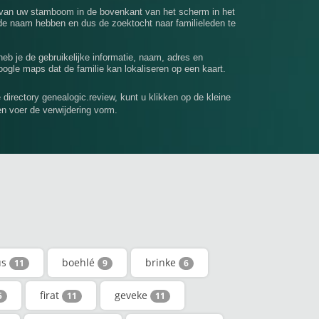
 van uw stamboom in de bovenkant van het scherm in het
e naam hebben en dus de zoektocht naar familieleden te
 heb je de gebruikelijke informatie, naam, adres en
ogle maps dat de familie kan lokaliseren op een kaart.
e directory genealogic.review, kunt u klikken op de kleine
en voer de verwijdering vorm.
us
boehlé
brinke
11
9
6
firat
geveke
5
11
11