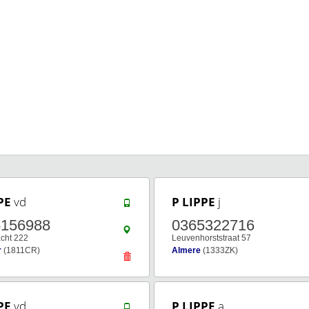
PE
vd
P LIPPE
j
5156988
0365322716
cht 222
Leuvenhorststraat 57
r
(1811CR)
Almere
(1333ZK)
PE
vd
P LIPPE
a