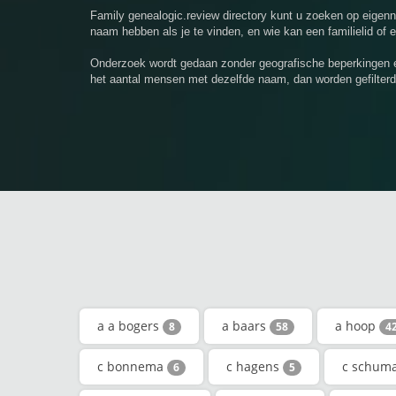
Family genealogic.review directory kunt u zoeken op eige
naam hebben als je te vinden, en wie kan een familielid of 
Onderzoek wordt gedaan zonder geografische beperkingen e
het aantal mensen met dezelfde naam, dan worden gefilterd
a a bogers
a baars
a hoop
8
58
4
c bonnema
c hagens
c schum
6
5