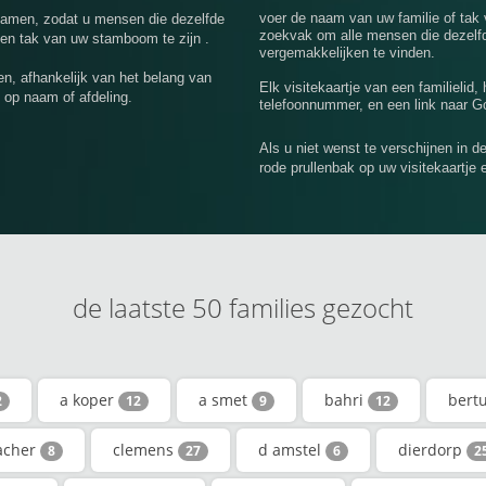
voer de naam van uw familie of tak
nnamen, zodat u mensen die dezelfde
zoekvak om alle mensen die dezelfd
een tak van uw stamboom te zijn .
vergemakkelijken te vinden.
n, afhankelijk van het belang van
Elk visitekaartje van een familielid,
 op naam of afdeling.
telefoonnummer, en een link naar Go
Als u niet wenst te verschijnen in d
rode prullenbak op uw visitekaartje 
de laatste 50 families gezocht
a koper
a smet
bahri
bert
2
12
9
12
acher
clemens
d amstel
dierdorp
8
27
6
2