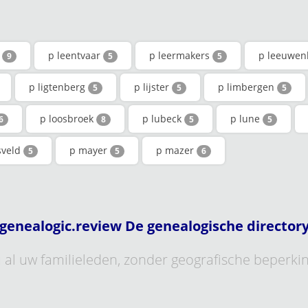
s
p leentvaar
p leermakers
p leeuwe
9
5
5
p ligtenberg
p lijster
p limbergen
5
5
5
p loosbroek
p lubeck
p lune
6
8
5
5
sveld
p mayer
p mazer
5
5
6
genealogic.review De genealogische director
al uw familieleden, zonder geografische beperki