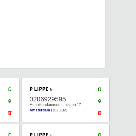
P LIPPE
e
0206929595
Monnikendammerplantsoen 17
Amsterdam
(1023EM)
P LIPPE
a