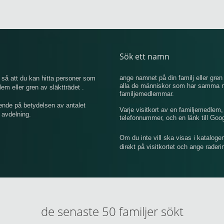
Sök ett namn
ange namnet på din familj eller gren 
så att du kan hitta personer som
alla de människor som har samma na
 eller gren av släktträdet .
familjemedlemmar.
ende på betydelsen av antalet
Varje visitkort av en familjemedlem
 avdelning.
telefonnummer, och en länk till Goo
Om du inte vill ska visas i kataloge
direkt på visitkortet och ange rader
de senaste 50 familjer sökt