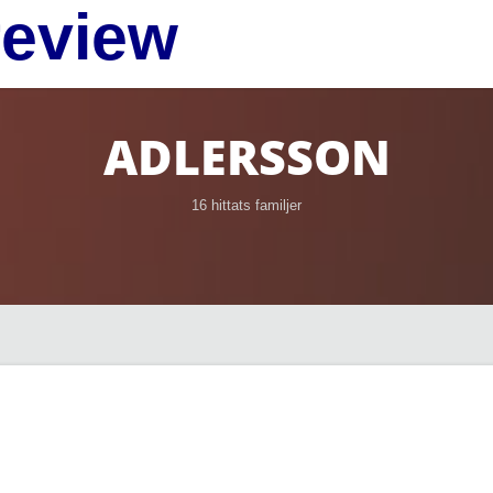
review
ADLERSSON
16 hittats familjer