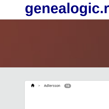
genealogic.
>
Adlersson
16