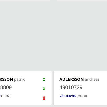
RSSON
patrik
ADLERSSON
andreas
88809
49010729
Ö
(13553)
VÄSTERVIK
(59338)