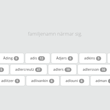
familjenamn närmar sig.
Åding
adis
Ådjers
adkins
9
12
6
5
adlercreutz
adlers
adlersson
15
47
19
16
adlitzer
adlivankin
adlouni
adman
5
6
6