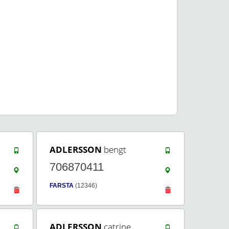
ADLERSSON
bengt
706870411
FARSTA
(12346)
ADLERSSON
catrine