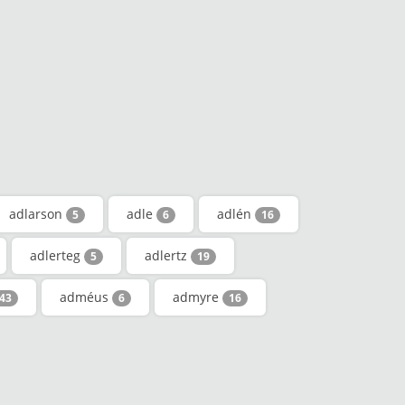
adlarson
adle
adlén
5
6
16
adlerteg
adlertz
5
19
adméus
admyre
43
6
16