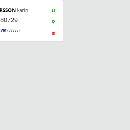
RSSON
karin
980729
VIK
(59338)