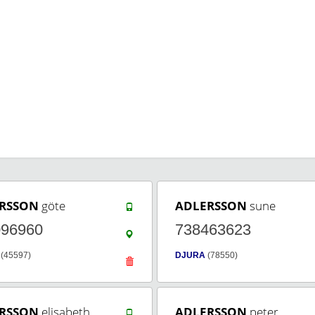
RSSON
göte
ADLERSSON
sune
096960
738463623
(45597)
DJURA
(78550)
RSSON
elisabeth
ADLERSSON
peter