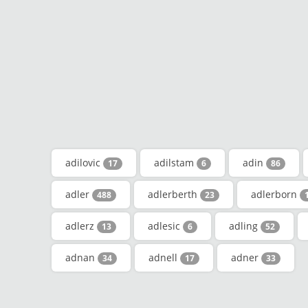
adilovic
adilstam
adin
17
6
86
adler
adlerberth
adlerborn
488
23
adlerz
adlesic
adling
13
6
52
adnan
adnell
adner
34
17
33