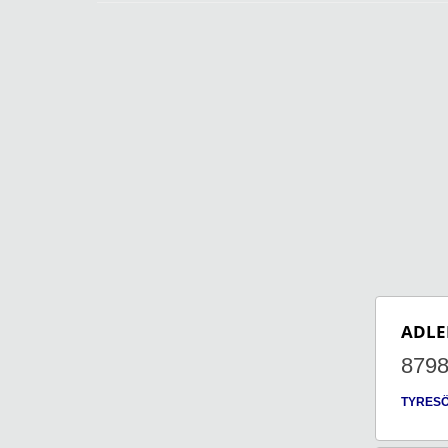
ADLE
879
TYRES