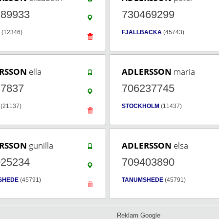
189933
730469299
(12346)
FJÄLLBACKA
(45743)
RSSON
ella
ADLERSSON
maria
77837
706237745
(21137)
STOCKHOLM
(11437)
RSSON
gunilla
ADLERSSON
elsa
025234
709403890
SHEDE
(45791)
TANUMSHEDE
(45791)
Reklam Google