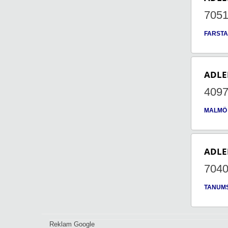
705
FARSTA
ADLE
409
MALMÖ
ADLE
704
TANUM
Reklam Google