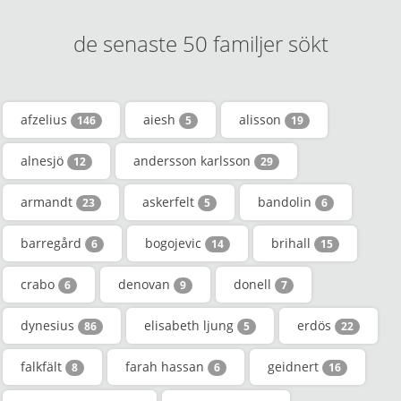
de senaste 50 familjer sökt
afzelius
aiesh
alisson
146
5
19
alnesjö
andersson karlsson
12
29
armandt
askerfelt
bandolin
23
5
6
barregård
bogojevic
brihall
6
14
15
crabo
denovan
donell
6
9
7
dynesius
elisabeth ljung
erdös
86
5
22
falkfält
farah hassan
geidnert
8
6
16