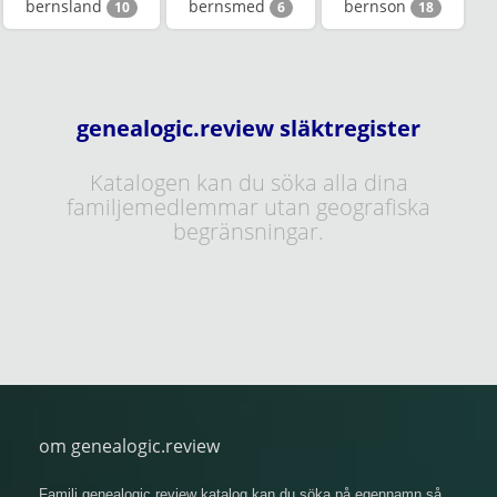
bernsland
bernsmed
bernson
10
6
18
genealogic.review släktregister
Katalogen kan du söka alla dina
familjemedlemmar utan geografiska
begränsningar.
om genealogic.review
Familj genealogic.review katalog kan du söka på egennamn så