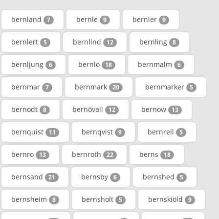
bernland
bernle
bernler
7
9
9
bernlert
bernlind
bernling
5
12
8
bernljung
bernlo
bernmalm
6
18
6
bernmar
bernmark
bernmarker
7
20
5
bernodt
bernövall
bernow
8
12
13
bernquist
bernqvist
bernrell
11
9
5
bernro
bernroth
berns
13
22
18
bernsand
bernsby
bernshed
21
6
5
bernsheim
bernsholt
bernskiöld
8
5
9