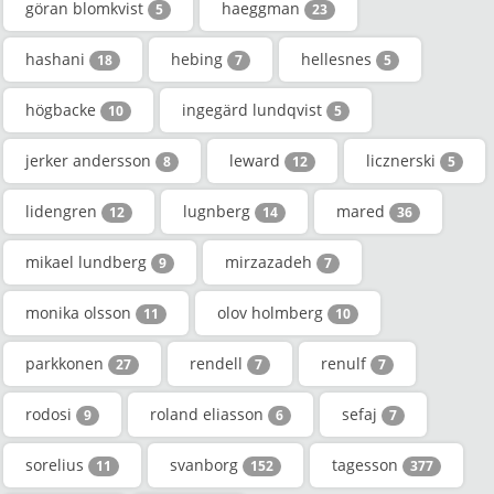
göran blomkvist
haeggman
5
23
hashani
hebing
hellesnes
18
7
5
högbacke
ingegärd lundqvist
10
5
jerker andersson
leward
licznerski
8
12
5
lidengren
lugnberg
mared
12
14
36
mikael lundberg
mirzazadeh
9
7
monika olsson
olov holmberg
11
10
parkkonen
rendell
renulf
27
7
7
rodosi
roland eliasson
sefaj
9
6
7
sorelius
svanborg
tagesson
11
152
377