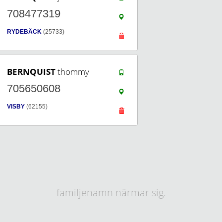
708477319
RYDEBÄCK
(25733)
BERNQUIST
thommy
705650608
VISBY
(62155)
familjenamn närmar sig.