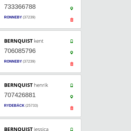
733366788
RONNEBY
(37239)
BERNQUIST
kent
706085796
RONNEBY
(37239)
BERNQUIST
henrik
707426881
RYDEBÄCK
(25733)
BERNQUIST
jessica