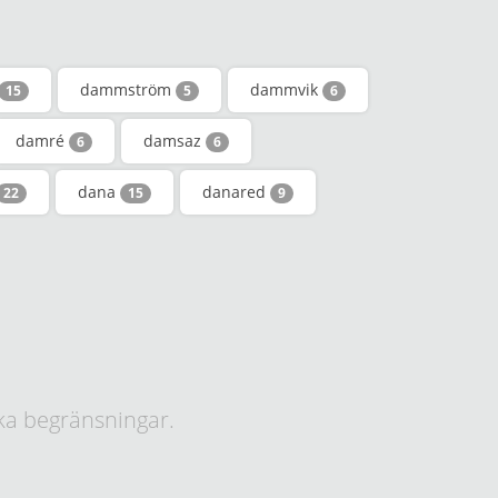
dammström
dammvik
15
5
6
damré
damsaz
6
6
dana
danared
22
15
9
ka begränsningar.