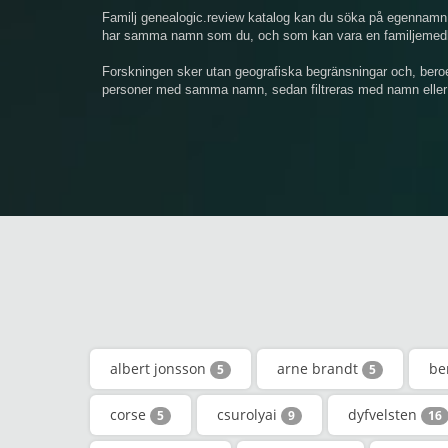
Familj genealogic.review katalog kan du söka på egennamn 
har samma namn som du, och som kan vara en familjemedlem
Forskningen sker utan geografiska begränsningar och, bero
personer med samma namn, sedan filtreras med namn eller
albert jonsson
arne brandt
be
5
5
corse
csurolyai
dyfvelsten
5
9
16