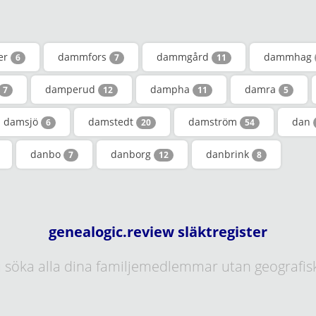
er
dammfors
dammgård
dammhag
6
7
11
damperud
dampha
damra
7
12
11
5
damsjö
damstedt
damström
dan
6
20
54
danbo
danborg
danbrink
7
12
8
genealogic.review släktregister
 söka alla dina familjemedlemmar utan geografis