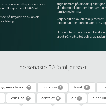
ange namnet på din familj eller gren 
så att du kan hitta personer som
alla de människor som har samma na
 eller gren av släktträdet .
familjemedlemmar.
ende på betydelsen av antalet
Varje visitkort av en familjemedlem
 avdelning.
telefonnummer, och en länk till Goo
Om du inte vill ska visas i kataloge
direkt på visitkortet och ange rader
de senaste 50 familjer sökt
rggreen-clausen
bodelson
borak
br
7
5
13
edhlund
eenfeldt
eik
einar l
7
8
6