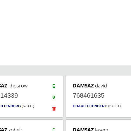
SAZ
khosrow
DAMSAZ
david
314339
768461635
OTTENBERG
(67331)
CHARLOTTENBERG
(67331)
SAZ
zoheir
DAMSAZ
jasem