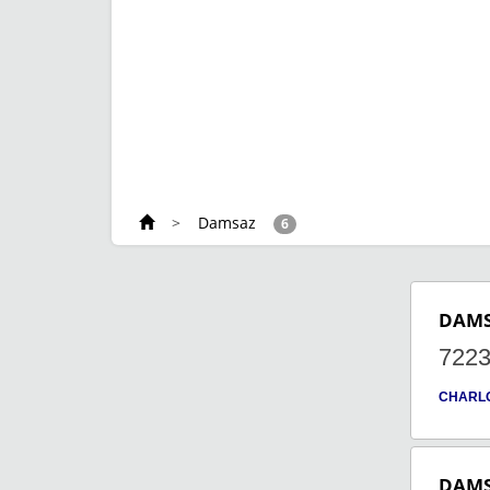
>
Damsaz
6
DAM
722
CHARL
DAM