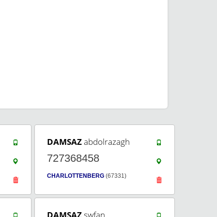
DAMSAZ
abdolrazagh
727368458
CHARLOTTENBERG
(67331)
DAMSAZ
swfan