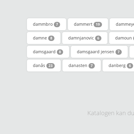
dammbro
dammert
dammey
7
19
damne
damnjanovic
damoun
8
6
damsgaard
damsgaard jensen
8
7
danås
danasten
danberg
23
7
6
Katalogen kan du