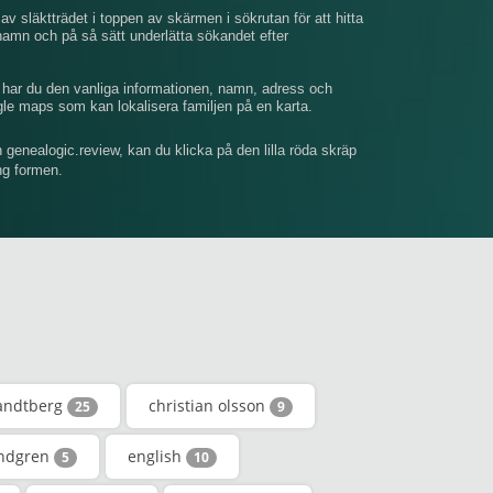
av släktträdet i toppen av skärmen i sökrutan för att hitta
mn och på så sätt underlätta sökandet efter
, har du den vanliga informationen, namn, adress och
gle maps som kan lokalisera familjen på en karta.
n genealogic.review, kan du klicka på den lilla röda skräp
ing formen.
andtberg
christian olsson
25
9
undgren
english
5
10