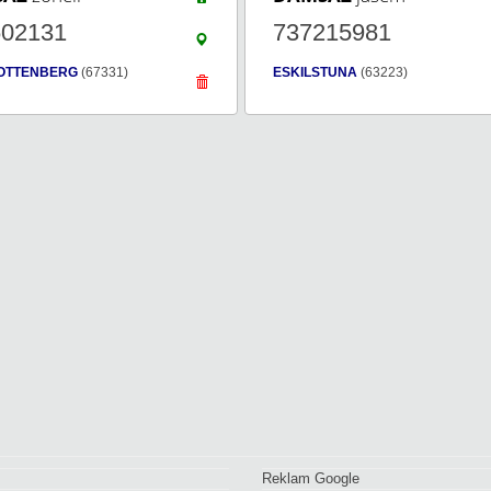
602131
737215981
OTTENBERG
(67331)
ESKILSTUNA
(63223)
Reklam Google