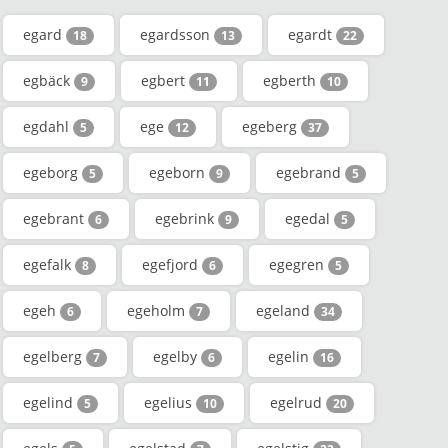
egard
egardsson
egardt
18
13
22
egbäck
egbert
egberth
9
11
10
egdahl
ege
egeberg
5
12
37
egeborg
egeborn
egebrand
5
9
5
egebrant
egebrink
egedal
6
9
5
egefalk
egefjord
egegren
8
6
5
egeh
egeholm
egeland
6
7
34
egelberg
egelby
egelin
7
6
16
egelind
egelius
egelrud
5
10
20