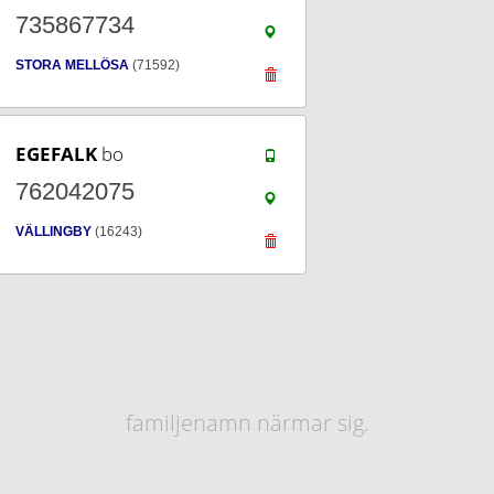
735867734
STORA MELLÖSA
(71592)
EGEFALK
bo
762042075
VÄLLINGBY
(16243)
familjenamn närmar sig.