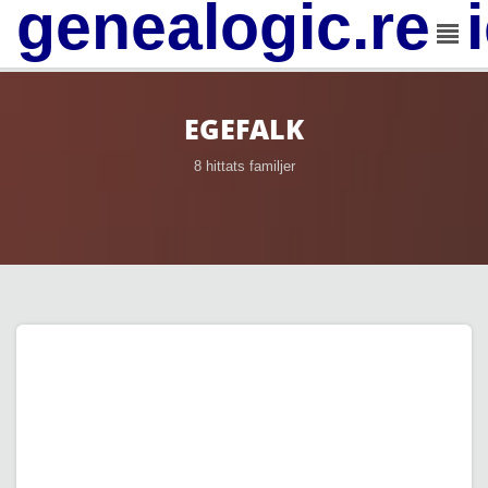
genealogic.rev
EGEFALK
8 hittats familjer