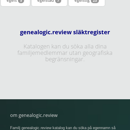
egels
egelstad
egelstig
5
7
23
genealogic.review släktregister
Katalogen kan du söka alla dina
familjemedlemmar utan geografiska
begränsningar.
om genealogic.review
Familj genealogic.review katalog kan du söka på egennamn så