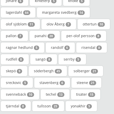
jonare
kirketerp
knoke
6
5
5
lagerdahl
margareta svedberg
64
14
olof sjöblom
olov Åberg
ottertun
11
7
10
pallon
panahi
per-olof persson
7
20
8
ragnar hedlund
randolf
risendal
5
6
8
rudfell
sangö
serrby
8
8
5
skepö
söderbergh
solberger
9
45
21
sreckovic
stavenberg
steene
5
6
21
svennebäck
techel
tisäter
10
13
15
tjärndal
tullsson
yonakhir
8
25
5