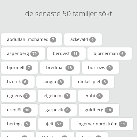
de senaste 50 familjer sökt
abdullahi mohamed
ackevald
7
9
aspenberg
berqvist
björnerman
79
11
6
bjurmell
bredmar
burrows
7
18
9
bzorek
congiu
dinkelspiel
6
8
8
egneus
elgeholm
erabi
7
7
6
erenlöf
garpevik
guldberg
10
6
18
hertogs
hjelt
ingemar nordström
5
57
11