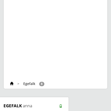
>
Egefalk
8
EGEFALK
anna