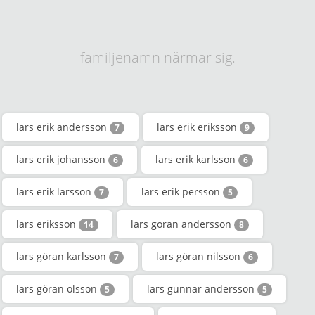
familjenamn närmar sig.
lars erik andersson
lars erik eriksson
7
9
lars erik johansson
lars erik karlsson
6
6
lars erik larsson
lars erik persson
7
5
lars eriksson
lars göran andersson
14
8
lars göran karlsson
lars göran nilsson
7
6
lars göran olsson
lars gunnar andersson
5
5