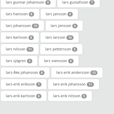
lars gunnar johansson
lars gustafsson
9
7
lars hansson
lars jansson
8
6
lars johansson
lars jonsson
19
6
lars karlsson
lars larsson
8
16
lars nilsson
lars pettersson
11
5
lars sjögren
lars svensson
5
6
lars-Åke johansson
lars-erik andersson
8
13
lars-erik eriksson
lars-erik johansson
7
11
lars-erik karlsson
lars-erik nilsson
6
5