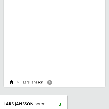
>
Lars Jansson
6
LARS JANSSON
anton