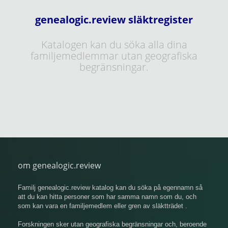
genealogic.review släktregister
Katalogen kan du söka alla dina
familjemedlemmar utan geografiska
begränsningar.
om genealogic.review
Familj genealogic.review katalog kan du söka på egennamn så
att du kan hitta personer som har samma namn som du, och
som kan vara en familjemedlem eller gren av släktträdet .
Forskningen sker utan geografiska begränsningar och, beroende