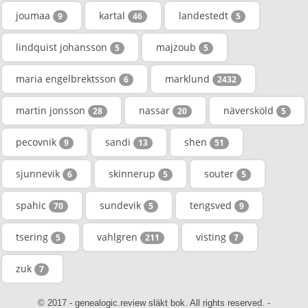
joumaa
kartal
landestedt
9
46
5
lindquist johansson
majzoub
5
5
maria engelbrektsson
marklund
6
2432
martin jonsson
nassar
näversköld
28
20
5
pecovnik
sandi
shen
9
13
51
sjunnevik
skinnerup
souter
6
5
5
spahic
sundevik
tengsved
70
5
9
tsering
vahlgren
visting
5
211
7
zuk
7
© 2017 - genealogic.review släkt bok. All rights reserved. -