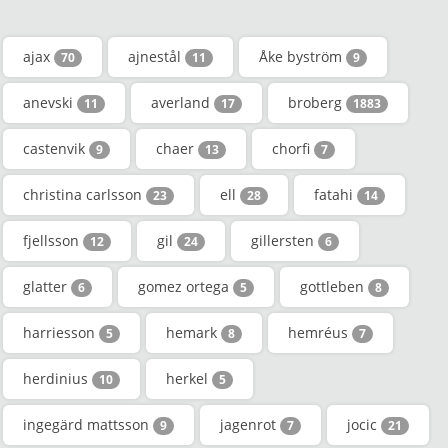
ajax
ajnestål
Åke byström
70
11
9
anevski
averland
broberg
11
17
1883
castenvik
chaer
chorfi
9
13
7
christina carlsson
ell
fatahi
23
28
14
fjellsson
gil
gillersten
12
24
6
glatter
gomez ortega
gottleben
6
5
8
harriesson
hemark
hemréus
5
8
7
herdinius
herkel
10
5
ingegärd mattsson
jagenrot
jocic
9
7
21