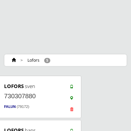
>
Lofors
5
LOFORS
sven
730307880
FALUN
(79172)
LOFORS
hans