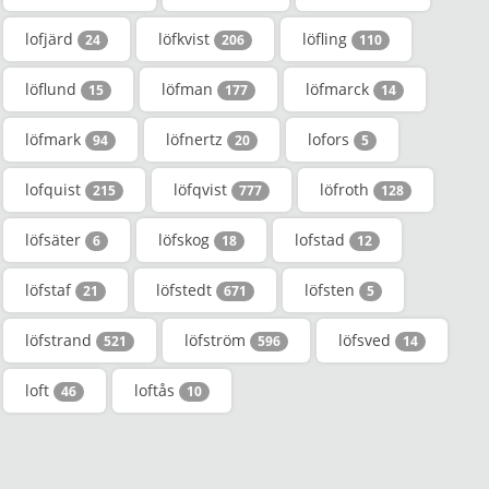
lofjärd
löfkvist
löfling
24
206
110
löflund
löfman
löfmarck
15
177
14
löfmark
löfnertz
lofors
94
20
5
lofquist
löfqvist
löfroth
215
777
128
löfsäter
löfskog
lofstad
6
18
12
löfstaf
löfstedt
löfsten
21
671
5
löfstrand
löfström
löfsved
521
596
14
loft
loftås
46
10