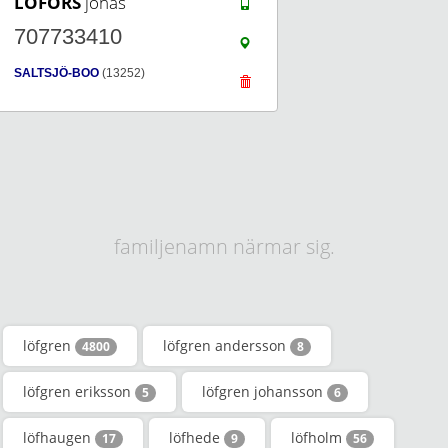
LOFORS
jonas
707733410
SALTSJÖ-BOO
(13252)
familjenamn närmar sig.
löfgren
löfgren andersson
4800
8
löfgren eriksson
löfgren johansson
5
6
löfhaugen
löfhede
löfholm
17
9
56