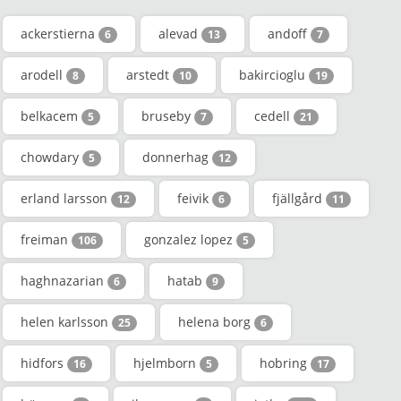
ackerstierna
alevad
andoff
6
13
7
arodell
arstedt
bakircioglu
8
10
19
belkacem
bruseby
cedell
5
7
21
chowdary
donnerhag
5
12
erland larsson
feivik
fjällgård
12
6
11
freiman
gonzalez lopez
106
5
haghnazarian
hatab
6
9
helen karlsson
helena borg
25
6
hidfors
hjelmborn
hobring
16
5
17