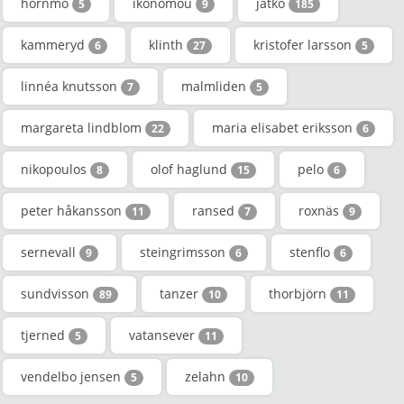
hörnmo
ikonomou
jatko
5
9
185
kammeryd
klinth
kristofer larsson
6
27
5
linnéa knutsson
malmliden
7
5
margareta lindblom
maria elisabet eriksson
22
6
nikopoulos
olof haglund
pelo
8
15
6
peter håkansson
ransed
roxnäs
11
7
9
sernevall
steingrimsson
stenflo
9
6
6
sundvisson
tanzer
thorbjörn
89
10
11
tjerned
vatansever
5
11
vendelbo jensen
zelahn
5
10