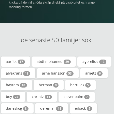
klicka på den lilla röda skräp direkt på visitkortet och ange
radering formen.
de senaste 50 familjer sökt
aarflot
abdi mohamed
agorelius
17
29
13
alvekrans
arne hansson
arnetz
13
53
6
bayram
berman
bertil ek
10
9
5
boy
chrintz
clevenpalm
27
11
7
daneskog
deremar
eiback
8
11
5