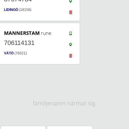
LIDINGÖ
(18158)
MANNERSTAM
rune
706114131
VÄTÖ
(76021)
familjenamn närmar sig.