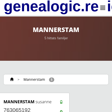
genealogic.rev
MANNERSTAM
5 hittats familjer
>
Mannerstam
5
MANNERSTAM
susanne
763065192