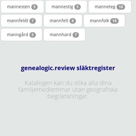
mannesten
mannestig
manneteg
5
5
10
mannfeldt
mannfelt
mannfolk
7
8
19
manngård
mannhard
5
7
genealogic.review släktregister
Katalogen kan du söka alla dina
familjemedlemmar utan geografiska
begränsningar.