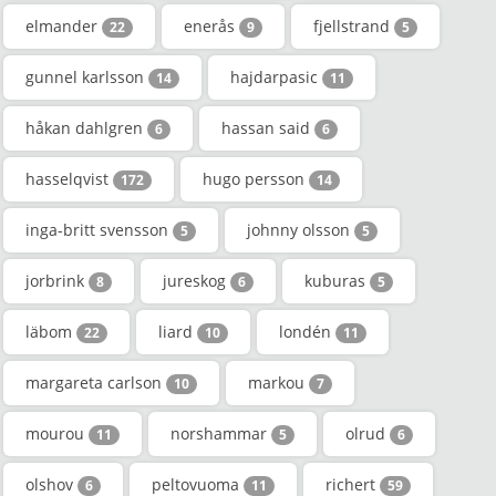
elmander
enerås
fjellstrand
22
9
5
gunnel karlsson
hajdarpasic
14
11
håkan dahlgren
hassan said
6
6
hasselqvist
hugo persson
172
14
inga-britt svensson
johnny olsson
5
5
jorbrink
jureskog
kuburas
8
6
5
läbom
liard
londén
22
10
11
margareta carlson
markou
10
7
mourou
norshammar
olrud
11
5
6
olshov
peltovuoma
richert
6
11
59