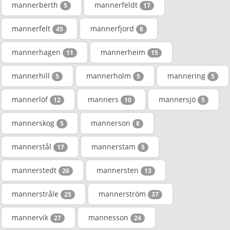
mannerberth
mannerfeldt
5
17
mannerfelt
mannerfjord
45
8
mannerhagen
mannerheim
11
15
mannerhill
mannerholm
mannering
5
5
5
mannerlöf
manners
mannersjö
12
10
5
mannerskog
mannerson
5
8
mannerstål
mannerstam
17
5
mannerstedt
mannersten
26
13
mannerstråle
mannerström
25
37
mannervik
mannesson
27
24