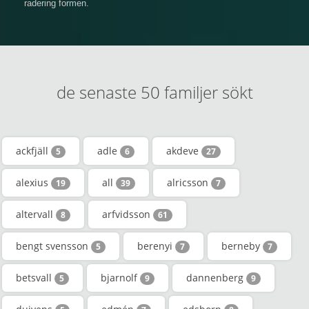
radering formen.
de senaste 50 familjer sökt
ackfjäll
adle
akdeve
5
6
27
alexius
all
alricsson
19
39
7
altervall
arfvidsson
8
61
bengt svensson
berenyi
berneby
5
7
7
betsvall
bjarnolf
dannenberg
5
9
9