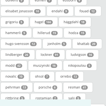
duivens
edmén
edsborn
5
7
8
elisabet jonasson
endahl
fouad
10
9
12
grigoriu
hagel
häggdahl
5
166
18
hammerli
hillerud
hodza
5
15
15
hugo svensson
jonholm
khattab
12
5
20
lindberger
lockner
ludvigson
26
91
16
modd
muszynski
nikopoulou
42
16
5
novalic
ohsol
orrebo
10
7
13
pehrman
porsche
resman
13
6
41
rittbring
rostamian
salji
5
7
5