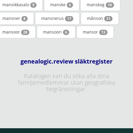
mansikkasalo
manske
manskog
9
6
10
mansner
mansnerus
månson
8
17
31
mansoor
mansoori
mansor
28
6
13
genealogic.review släktregister
Katalogen kan du söka alla dina
familjemedlemmar utan geografiska
begränsningar.