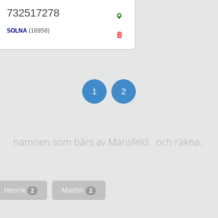
732517278
SOLNA
(16958)
1
2
namnen som bärs av Mansfeld och räkna..
Henrik
Martin
2
2