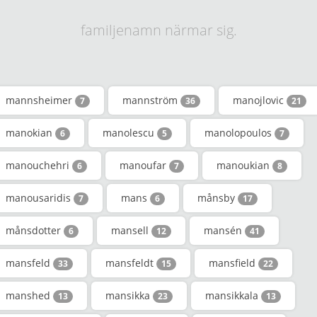
familjenamn närmar sig.
mannsheimer
mannström
manojlovic
7
36
21
manokian
manolescu
manolopoulos
6
5
7
manouchehri
manoufar
manoukian
6
7
8
manousaridis
mans
månsby
7
6
17
månsdotter
mansell
mansén
6
12
41
mansfeld
mansfeldt
mansfield
33
15
22
manshed
mansikka
mansikkala
13
23
13