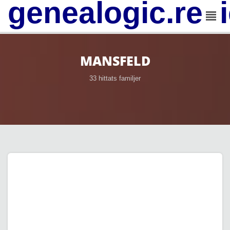
genealogic.rev
MANSFELD
33 hittats familjer