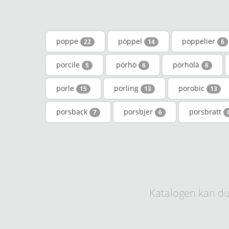
poppe
pöppel
poppelier
22
14
6
porcile
pörhö
pörhölä
5
6
6
porle
porling
porobic
15
13
13
porsback
porsbjer
porsbratt
7
6
Katalogen kan du