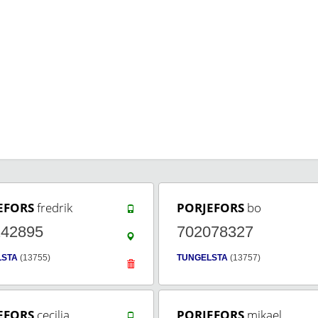
EFORS
fredrik
PORJEFORS
bo
242895
702078327
LSTA
(13755)
TUNGELSTA
(13757)
EFORS
cecilia
PORJEFORS
mikael