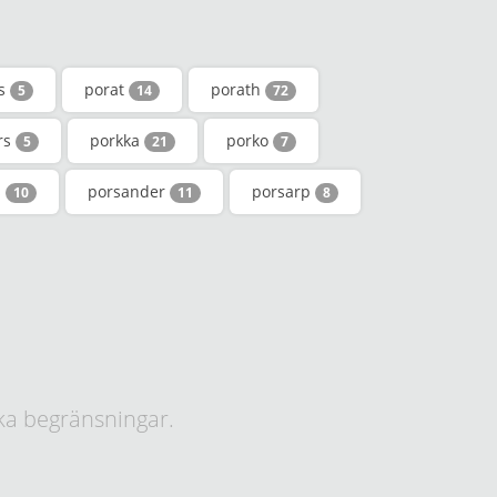
s
porat
porath
5
14
72
rs
porkka
porko
5
21
7
s
porsander
porsarp
10
11
8
ka begränsningar.