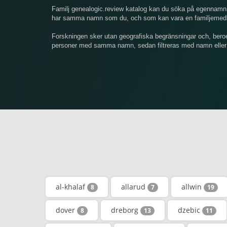
Familj genealogic.review katalog kan du söka på egennamn 
har samma namn som du, och som kan vara en familjemedlem
Forskningen sker utan geografiska begränsningar och, bero
personer med samma namn, sedan filtreras med namn eller
al-khalaf
allarud
allwin
8
7
19
dover
dreborg
dzebic
8
13
11