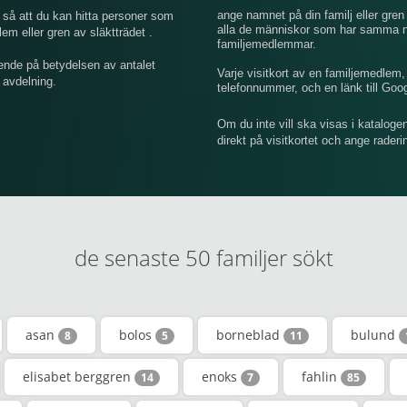
ange namnet på din familj eller gren 
så att du kan hitta personer som
alla de människor som har samma na
 eller gren av släktträdet .
familjemedlemmar.
ende på betydelsen av antalet
Varje visitkort av en familjemedlem
 avdelning.
telefonnummer, och en länk till Goo
Om du inte vill ska visas i kataloge
direkt på visitkortet och ange rader
de senaste 50 familjer sökt
asan
bolos
borneblad
bulund
8
5
11
elisabet berggren
enoks
fahlin
14
7
85