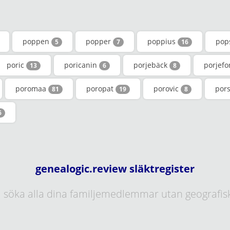
poppen
popper
poppius
pop
5
7
16
poric
poricanin
porjebäck
porjefo
13
6
8
poromaa
poropat
porovic
por
81
19
8
6
genealogic.review släktregister
 söka alla dina familjemedlemmar utan geografis