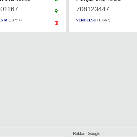
401167
708123447
LSTA
(13757)
VENDELSÖ
(13667)
Reklam Google