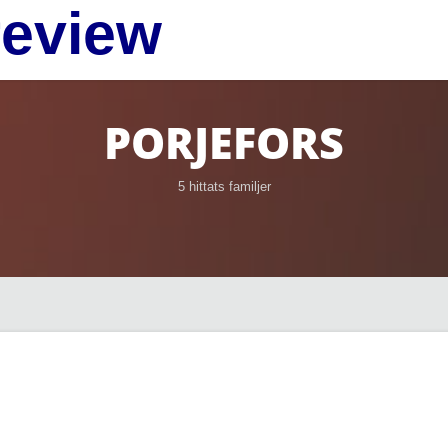
review
PORJEFORS
5 hittats familjer