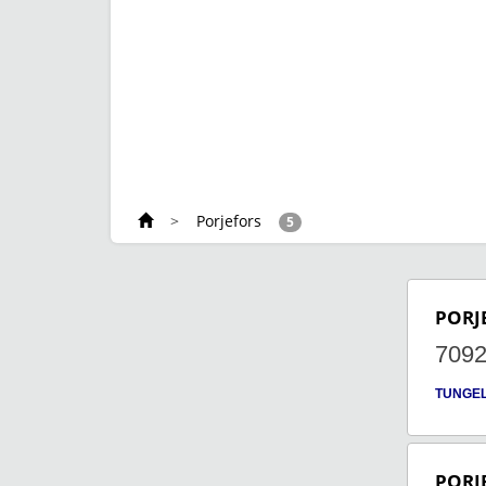
>
Porjefors
5
PORJ
709
TUNGE
PORJ