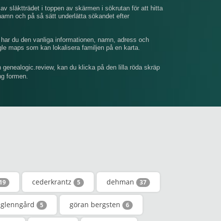
av släktträdet i toppen av skärmen i sökrutan för att hitta
mn och på så sätt underlätta sökandet efter
, har du den vanliga informationen, namn, adress och
gle maps som kan lokalisera familjen på en karta.
n genealogic.review, kan du klicka på den lilla röda skräp
ing formen.
cederkrantz
dehman
19
5
37
glenngård
göran bergsten
5
6