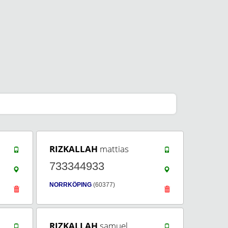
RIZKALLAH
mattias
733344933
NORRKÖPING
(60377)
RIZKALLAH
samuel