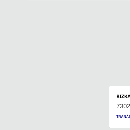
RIZK
730
TRANÅ