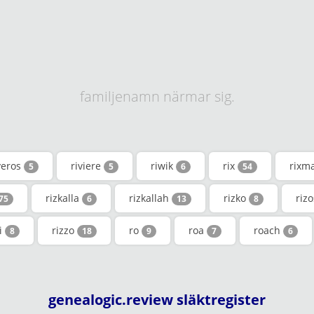
familjenamn närmar sig.
veros
riviere
riwik
rix
rixm
5
5
6
54
rizkalla
rizkallah
rizko
riz
75
6
13
8
zi
rizzo
ro
roa
roach
8
18
9
7
6
genealogic.review släktregister