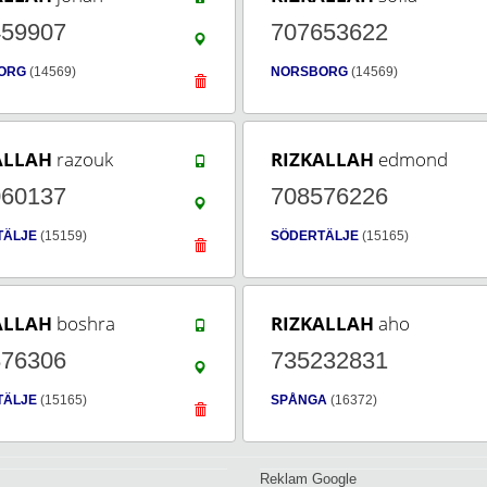
459907
707653622
ORG
(14569)
NORSBORG
(14569)
ALLAH
razouk
RIZKALLAH
edmond
060137
708576226
TÄLJE
(15159)
SÖDERTÄLJE
(15165)
ALLAH
boshra
RIZKALLAH
aho
876306
735232831
TÄLJE
(15165)
SPÅNGA
(16372)
Reklam Google