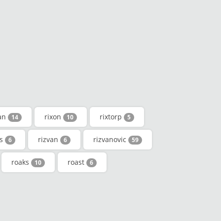
an
rixon
rixtorp
14
10
5
os
rizvan
rizvanovic
6
6
59
roaks
roast
10
6