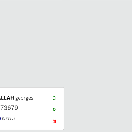
ALLAH
georges
273679
S
(57335)