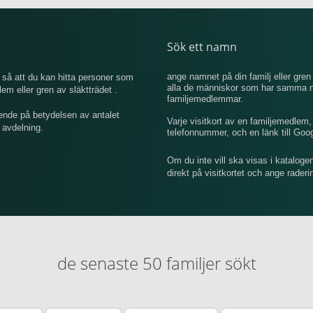
Sök ett namn
ange namnet på din familj eller gren 
så att du kan hitta personer som
alla de människor som har samma na
 eller gren av släktträdet .
familjemedlemmar.
ende på betydelsen av antalet
Varje visitkort av en familjemedlem
 avdelning.
telefonnummer, och en länk till Goo
Om du inte vill ska visas i kataloge
direkt på visitkortet och ange rader
de senaste 50 familjer sökt