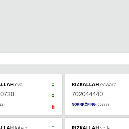
ALLAH
eva
RIZKALLAH
edward
10730
702044440
32)
NORRKÖPING
(60377)
ALLAH
johan
RIZKALLAH
sofia