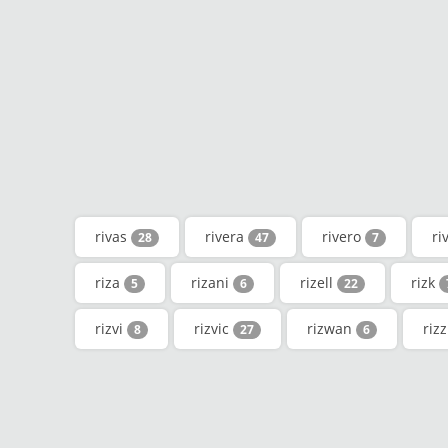
rivas
rivera
rivero
ri
28
47
7
riza
rizani
rizell
rizk
5
6
22
rizvi
rizvic
rizwan
riz
8
27
6