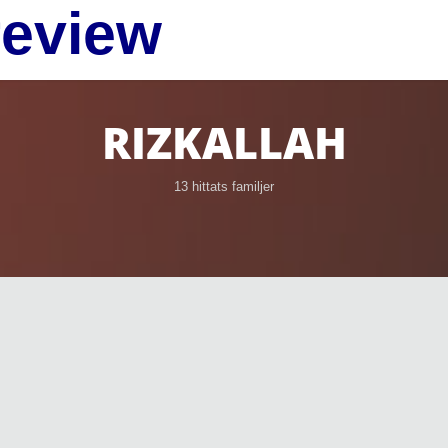
review
RIZKALLAH
13 hittats familjer