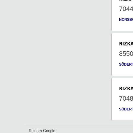
704
NORSB
RIZK
855
SÖDER
RIZK
704
SÖDER
Reklam Google