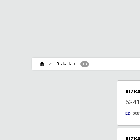
>
Rizkallah
13
RIZK
534
ED
(668
RIZK