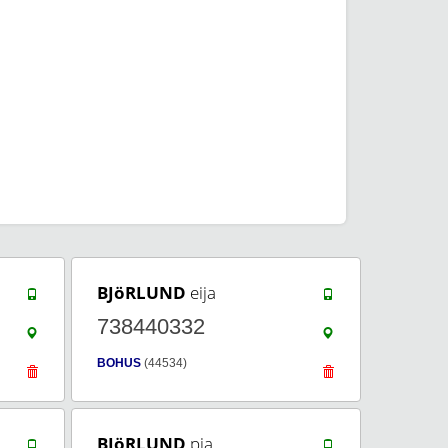
BJöRLUND
eija
738440332
BOHUS
(44534)
BJöRLUND
pia