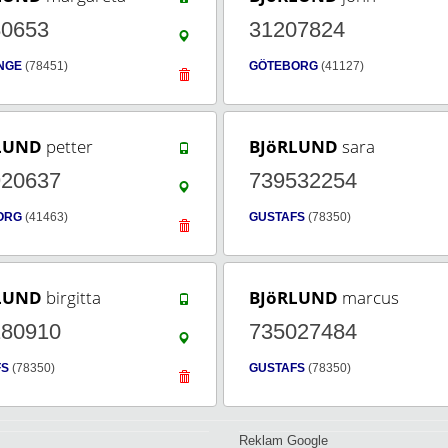
80653
31207824
NGE
(78451)
GÖTEBORG
(41127)
LUND
petter
BJöRLUND
sara
920637
739532254
ORG
(41463)
GUSTAFS
(78350)
LUND
birgitta
BJöRLUND
marcus
180910
735027484
FS
(78350)
GUSTAFS
(78350)
Reklam Google