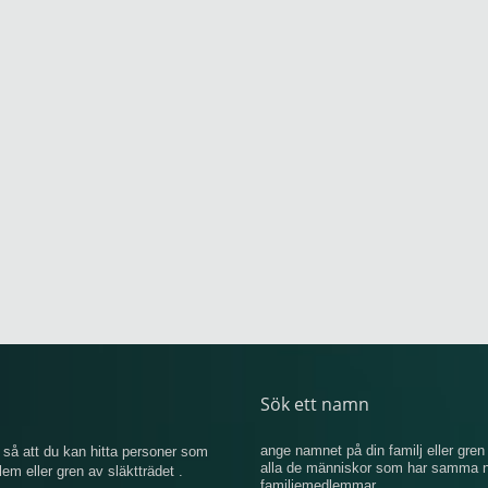
Sök ett namn
ange namnet på din familj eller gren 
så att du kan hitta personer som
alla de människor som har samma na
 eller gren av släktträdet .
familjemedlemmar.