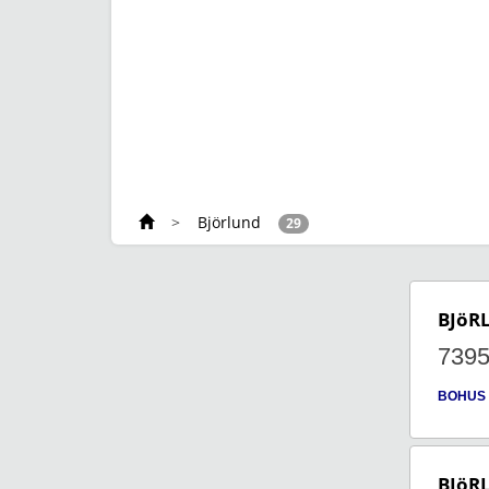
>
Björlund
29
BJöR
739
BOHUS
BJöR