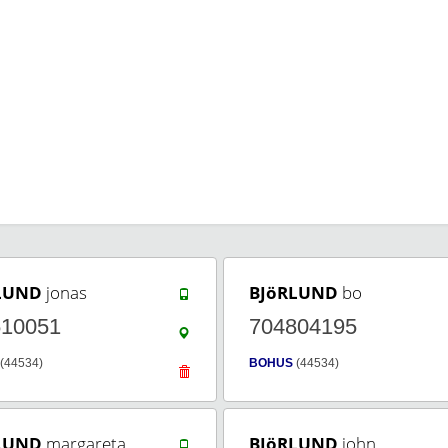
LUND
jonas
BJöRLUND
bo
510051
704804195
(44534)
BOHUS
(44534)
LUND
margareta
BJöRLUND
john