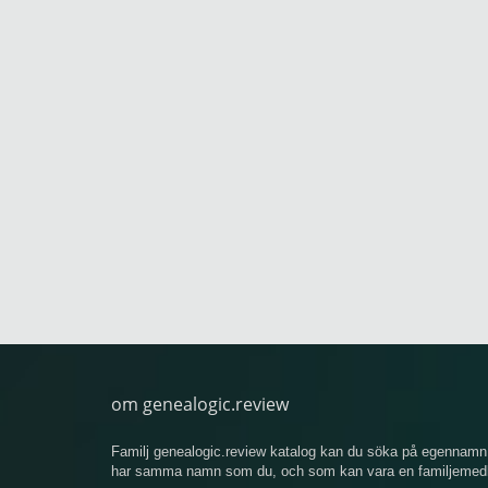
om genealogic.review
Familj genealogic.review katalog kan du söka på egennamn 
har samma namn som du, och som kan vara en familjemedlem