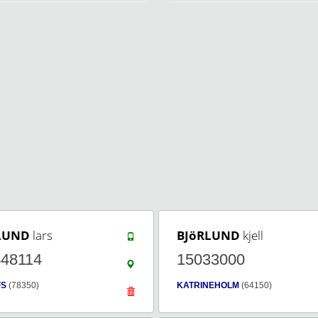
LUND
lars
BJöRLUND
kjell
448114
15033000
FS
(78350)
KATRINEHOLM
(64150)