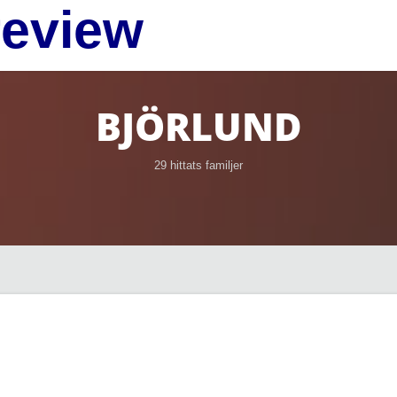
review
BJÖRLUND
29 hittats familjer