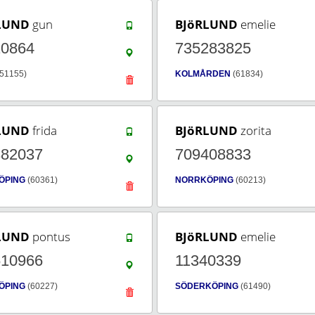
LUND
gun
BJöRLUND
emelie
10864
735283825
51155)
KOLMÅRDEN
(61834)
LUND
frida
BJöRLUND
zorita
382037
709408833
ÖPING
(60361)
NORRKÖPING
(60213)
LUND
pontus
BJöRLUND
emelie
610966
11340339
ÖPING
(60227)
SÖDERKÖPING
(61490)