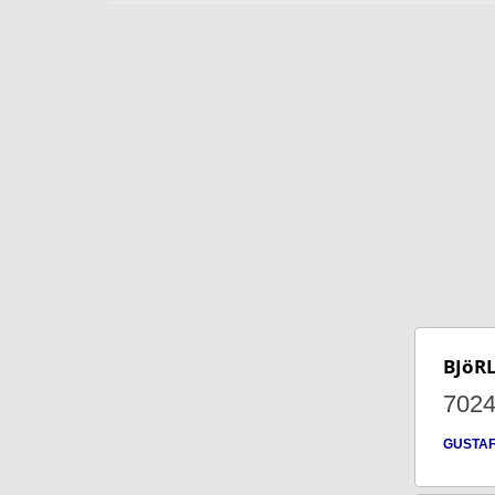
BJöR
702
GUSTA