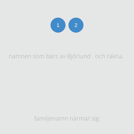
1
2
namnen som bärs av Björlund och räkna..
familjenamn närmar sig.