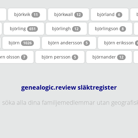
björkvik
björkwall
björland
11
12
6
björling
björlingh
björlingson
651
12
8
björn
björn andersson
björn eriksson
1026
5
örn olsson
björn persson
björnander
7
5
12
genealogic.review släktregister
 söka alla dina familjemedlemmar utan geografis