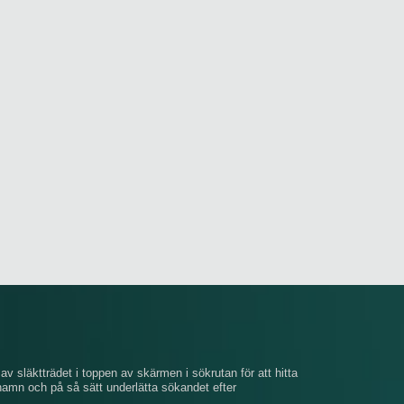
av släktträdet i toppen av skärmen i sökrutan för att hitta
mn och på så sätt underlätta sökandet efter