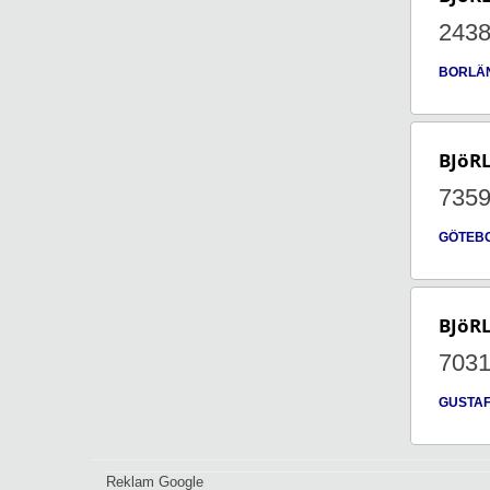
243
BORLÄ
BJöR
735
GÖTEB
BJöR
703
GUSTA
Reklam Google