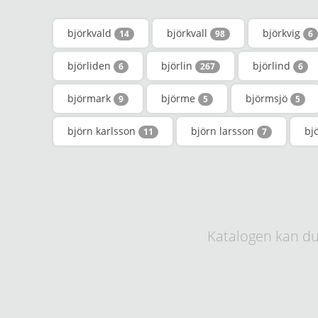
björkvald
björkvall
björkvig
14
98
6
björliden
björlin
björlind
6
267
6
björmark
björme
björmsjö
9
5
5
björn karlsson
björn larsson
bj
11
7
Katalogen kan du