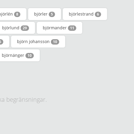
björlén
björler
björlestrand
8
5
6
björlund
björmander
29
11
björn johansson
6
10
björnänger
10
ka begränsningar.