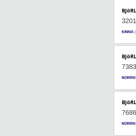
BJöR
320
KINNA
(
BJöR
738
NORRK
BJöR
768
NORRK