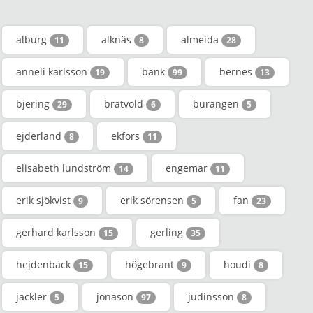
alburg
alknäs
almeida
11
8
28
anneli karlsson
bank
bernes
19
99
13
bjering
bratvold
burängen
29
6
5
ejderland
ekfors
8
11
elisabeth lundström
engemar
14
11
erik sjökvist
erik sörensen
fan
9
5
23
gerhard karlsson
gerling
15
35
hejdenbäck
högebrant
houdi
15
9
8
jackler
jonason
judinsson
5
97
8