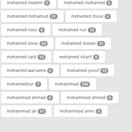
mohamed moalim
mohamed mohamed
5
6
mohamed mohamud
mohamed muse
21
6
mohamed nour
mohamed nur
6
12
mohamed omar
mohamed osman
24
31
mohamed said
mohamed sharif
13
6
mohamed warsame
mohamed yusuf
6
15
mohamednur
mohammad
7
339
mohammad ahmad
mohammad ahmed
6
6
mohammad ali
mohammad amin
41
8