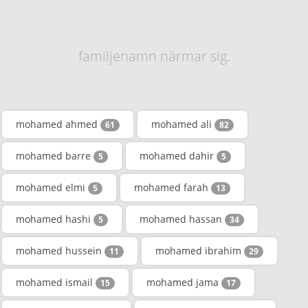
familjenamn närmar sig.
mohamed ahmed
mohamed ali
61
82
mohamed barre
mohamed dahir
5
5
mohamed elmi
mohamed farah
5
13
mohamed hashi
mohamed hassan
5
34
mohamed hussein
mohamed ibrahim
11
29
mohamed ismail
mohamed jama
15
17