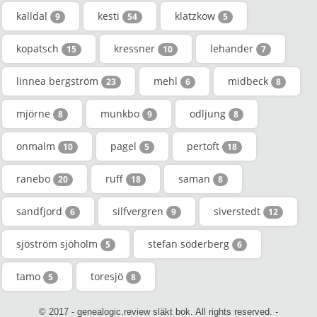
kalldal
kesti
klatzkow
9
54
5
kopatsch
kressner
lehander
15
10
7
linnea bergström
mehl
midbeck
23
6
8
mjörne
munkbo
odljung
8
9
8
onmalm
pagel
pertoft
10
5
18
ranebo
ruff
saman
20
18
8
sandfjord
silfvergren
siverstedt
6
9
12
sjöström sjöholm
stefan söderberg
5
6
tamo
toresjö
5
8
© 2017 - genealogic.review släkt bok. All rights reserved. -