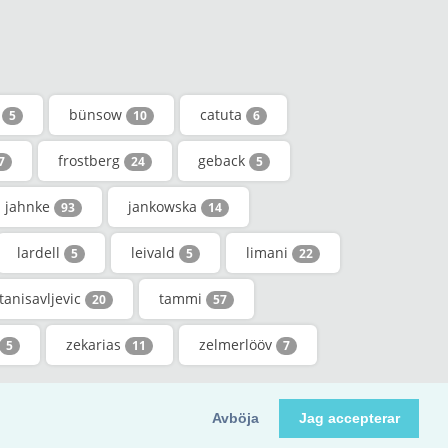
h
bünsow
catuta
5
10
6
frostberg
geback
7
24
5
jahnke
jankowska
93
14
lardell
leivald
limani
5
5
22
tanisavljevic
tammi
20
57
zekarias
zelmerlööv
5
11
7
(0) 20 3290 0211 (London)
Avböja
Jag accepterar