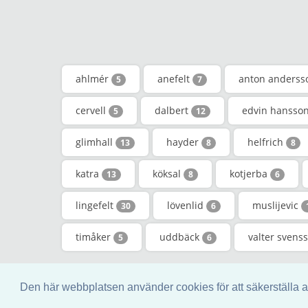
ahlmér
anefelt
anton anders
5
7
cervell
dalbert
edvin hansso
5
12
glimhall
hayder
helfrich
13
8
8
katra
köksal
kotjerba
13
8
6
lingefelt
lövenlid
muslijevic
30
6
timåker
uddbäck
valter svens
5
6
© 2017 - genealogic.revi
Den här webbplatsen använder cookies för att säkerställa a