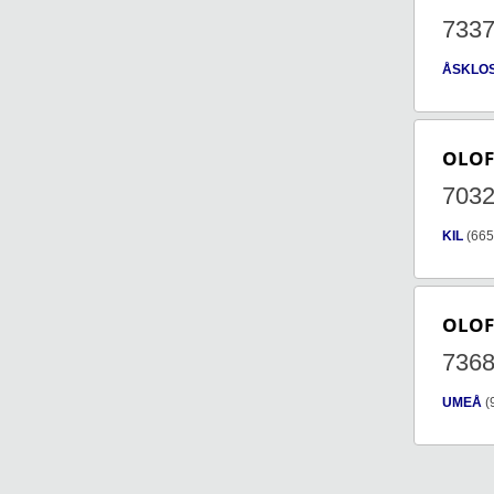
733
ÅSKLO
OLOF
703
KIL
(665
OLOF
736
UMEÅ
(