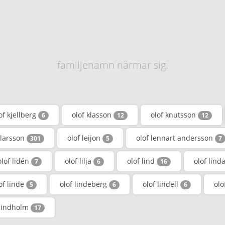
familjenamn närmar sig.
of kjellberg
olof klasson
olof knutsson
6
12
12
 larsson
olof leijon
olof lennart andersson
301
5
7
olof lidén
olof lilja
olof lind
olof lind
7
6
16
of linde
olof lindeberg
olof lindell
olo
5
6
6
 lindholm
17