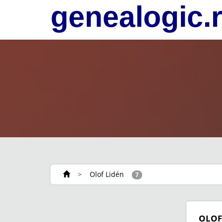
genealogic.
>
Olof Lidén
7
OLOF