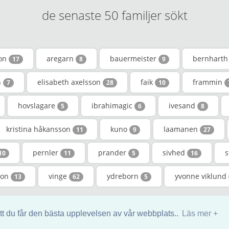
de senaste 50 familjer sökt
son
aregarn
bauermeister
bernhart
17
8
9
n
elisabeth axelsson
faik
frammin
7
28
10
hovslagare
ibrahimagic
ivesand
5
6
8
kristina håkansson
kuno
laamanen
11
9
27
pernler
prander
sivhed
s
10
11
5
16
son
vinge
ydreborn
yvonne viklund
13
62
5
ew släkt bok. All rights reserved. - contact@genealogic.review - phone : +44 
tt du får den bästa upplevelsen av vår webbplats..
Läs mer +