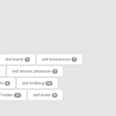
olof krantz
olof kristiansson
7
7
olof lennart johansson
7
ahl
olof lindberg
9
55
f lindén
olof linder
11
9