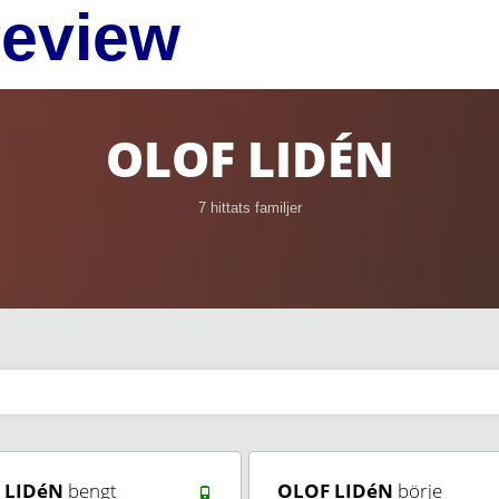
review
OLOF LIDÉN
7 hittats familjer
 LIDéN
bengt
OLOF LIDéN
börje