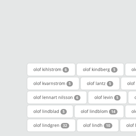
olof kihlström
olof kindberg
ol
6
5
olof kvarnström
olof lantz
olof
5
5
olof lennart nilsson
olof levin
6
5
olof lindblad
olof lindblom
ol
5
14
olof lindgren
olof lindh
olof
32
10