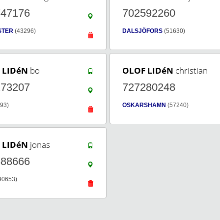
747176
702592260
STER
(43296)
DALSJÖFORS
(51630)
 LIDéN
bo
OLOF LIDéN
christian
273207
727280248
93)
OSKARSHAMN
(57240)
 LIDéN
jonas
888666
90653)