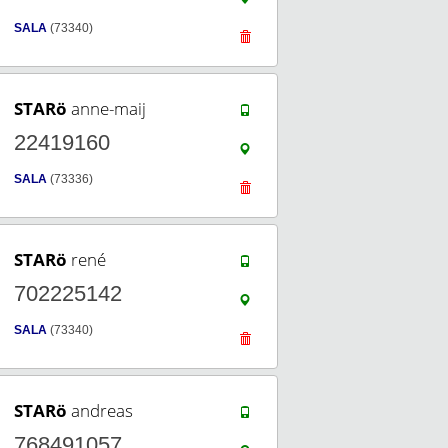
SALA
(73340)
STARö
anne-maij
22419160
SALA
(73336)
STARö
rené
702225142
SALA
(73340)
STARö
andreas
768491057