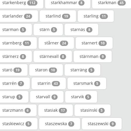
starkenberg
starkhammar
starkman
112
8
45
starlander
starlind
starling
24
19
11
starman
stärn
starnäs
5
5
8
starnberg
stårner
starnert
11
24
10
stärnerz
stärnevall
stärnman
8
8
9
starö
staron
starräng
19
10
5
starrén
starrin
starsmark
7
43
5
starup
starvall
starvik
5
9
5
starzmann
stasiak
stasinski
6
17
5
staskiewicz
staszewska
staszewski
5
7
9