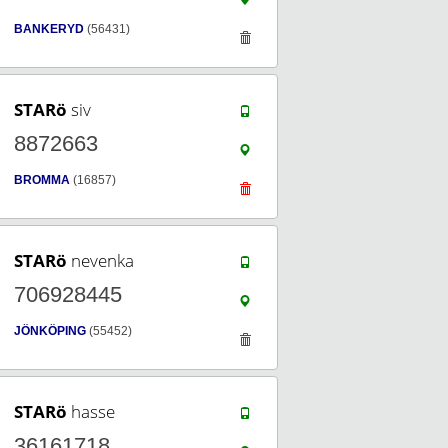
BANKERYD
(56431)
STARö
siv
8872663
BROMMA
(16857)
STARö
nevenka
706928445
JÖNKÖPING
(55452)
STARö
hasse
36161718