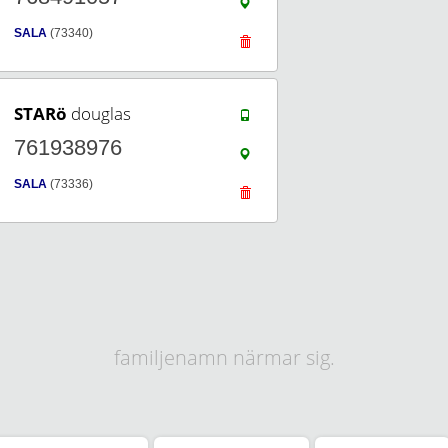
SALA
(73340)
STARö
douglas
761938976
SALA
(73336)
familjenamn närmar sig.