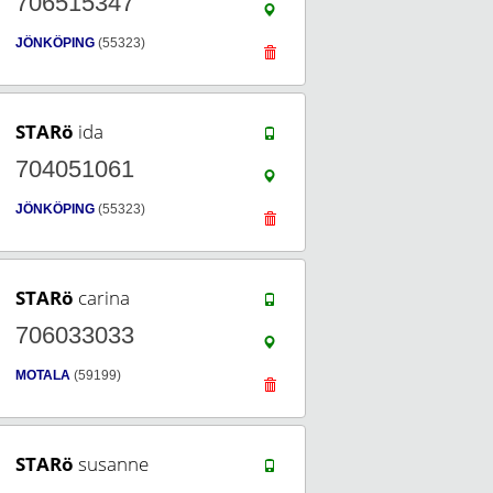
706515347
JÖNKÖPING
(55323)
STARö
ida
704051061
JÖNKÖPING
(55323)
STARö
carina
706033033
MOTALA
(59199)
STARö
susanne