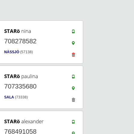
STARö
nina
708278582
NÄSSJÖ
(57138)
STARö
paulina
707335680
SALA
(73338)
STARö
alexander
768491058