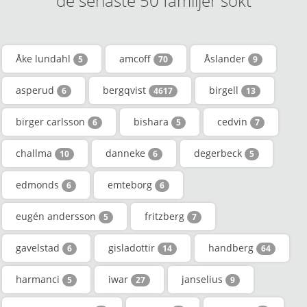
de senaste 50 familjer sökt
Åke lundahl
amcoff
Åslander
5
70
9
asperud
bergqvist
birgell
6
4617
13
birger carlsson
bishara
cedvin
6
5
7
challma
danneke
degerbeck
10
6
5
edmonds
emteborg
6
6
eugén andersson
fritzberg
5
7
gavelstad
gisladottir
handberg
6
14
64
harmanci
iwar
janselius
5
27
9