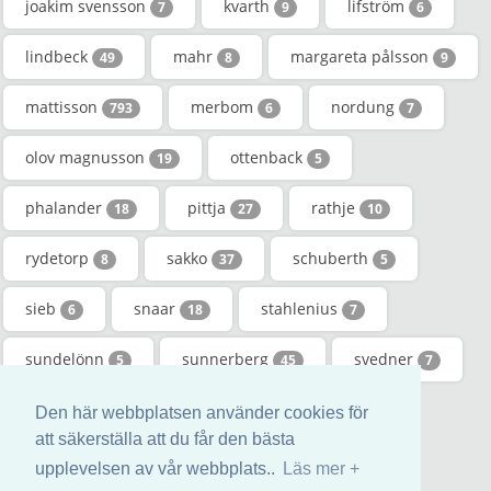
joakim svensson
kvarth
lifström
7
9
6
lindbeck
mahr
margareta pålsson
49
8
9
mattisson
merbom
nordung
793
6
7
olov magnusson
ottenback
19
5
phalander
pittja
rathje
18
27
10
rydetorp
sakko
schuberth
8
37
5
sieb
snaar
stahlenius
6
18
7
sundelönn
sunnerberg
svedner
5
45
7
tegelind
tjörnhed
tverling
9
7
6
Den här webbplatsen använder cookies för
att säkerställa att du får den bästa
uhnell
5
upplevelsen av vår webbplats..
Läs mer +