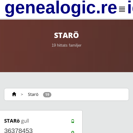
genealogic.rev
STARÖ
19 hittats familjer
>
Starö
19
STARö
gull
36378453