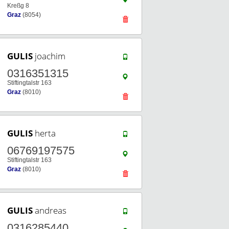
Kreßg 8
Graz
(8054)
GULIS
joachim
0316351315
Stiftingtalstr 163
Graz
(8010)
GULIS
herta
06769197575
Stiftingtalstr 163
Graz
(8010)
GULIS
andreas
0316285440