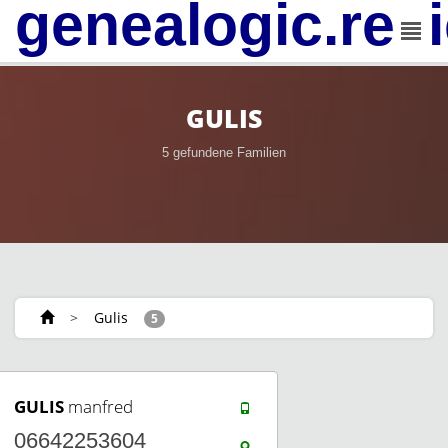
genealogic.rev
GULIS
5 gefundene Familien
>
Gulis
5
GULIS
manfred
06642253604