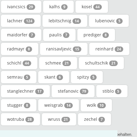
ivancsics
kalhs
kosel
29
9
44
lachner
lebitschnig
lubenovic
124
14
5
maidorfer
paulis
prediger
7
7
8
radmayr
ranisavljevic
reinhard
8
15
24
schichl
schmee
schultschik
44
21
21
semrau
skant
spitzy
5
6
5
stanglechner
stefanovic
stiblo
17
79
5
stugger
weisgrab
wolk
8
14
10
wotruba
wruss
zechel
28
21
7
© 2017 - genealogic.review Stammverzeichnis. Alle Rechte vorbehalten.