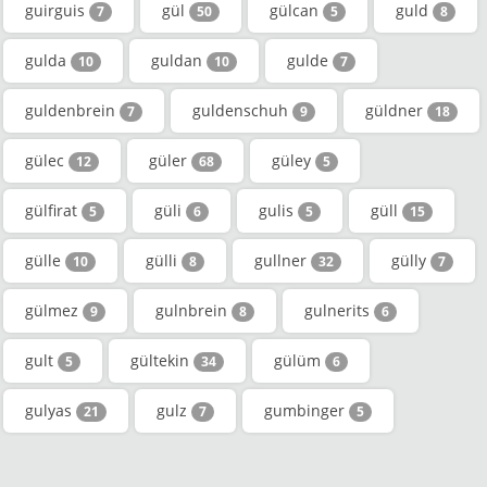
guirguis
gül
gülcan
guld
7
50
5
8
gulda
guldan
gulde
10
10
7
guldenbrein
guldenschuh
güldner
7
9
18
gülec
güler
güley
12
68
5
gülfirat
güli
gulis
güll
5
6
5
15
gülle
gülli
gullner
gülly
10
8
32
7
gülmez
gulnbrein
gulnerits
9
8
6
gult
gültekin
gülüm
5
34
6
gulyas
gulz
gumbinger
21
7
5