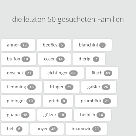
die letzten 50 gesucheten Familien
anner
bedöcs
bianchini
13
5
5
bulfon
coser
dierigl
10
14
7
doschek
eichtinger
fitsch
23
68
61
flemming
fringer
gaßler
10
25
26
gildinger
grieb
grumböck
10
8
21
guana
gützer
helbich
18
10
14
helf
hoyer
imamovic
6
46
23