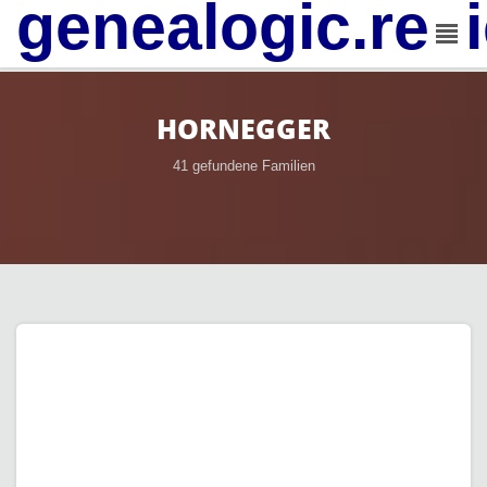
genealogic.rev
HORNEGGER
41 gefundene Familien