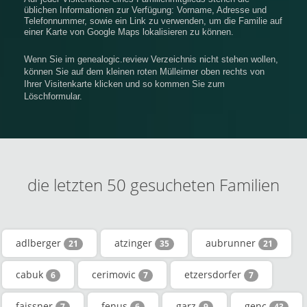
üblichen Informationen zur Verfügung: Vorname, Adresse und
Telefonnummer, sowie ein Link zu verwenden, um die Familie auf
einer Karte von Google Maps lokalisieren zu können.
Wenn Sie im genealogic.review Verzeichnis nicht stehen wollen,
können Sie auf dem kleinen roten Mülleimer oben rechts von
Ihrer Visitenkarte klicken und so kommen Sie zum
Löschformular.
die letzten 50 gesucheten Familien
adlberger
atzinger
aubrunner
21
35
21
cabuk
cerimovic
etzersdorfer
6
7
7
faissner
fenus
garz
genc
7
6
9
43