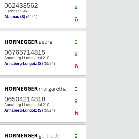
062433562
Fischbach 96
Abtenau (S)
(5441)
HORNEGGER
georg
06765714815
Annaberg i Lammertal 210
Annaberg-Lungötz (S)
(5524)
HORNEGGER
margaretha
06504214818
Annaberg i Lammertal 210
Annaberg-Lungötz (S)
(5524)
HORNEGGER
gertrude