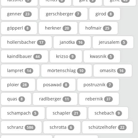
genner
gerschberger
girod
23
7
8
göpperl
herkner
hofmair
8
20
25
hollersbacher
janotka
jerusalem
17
16
5
kaindlbauer
krizso
kwasnik
44
9
5
lampret
mörtenschlag
omasits
14
10
16
ploier
posawad
postruznik
28
8
7
quas
radlberger
rebernik
8
11
37
schampach
schapler
schebach
5
21
9
schranz
schrotta
schützelhofer
586
6
22