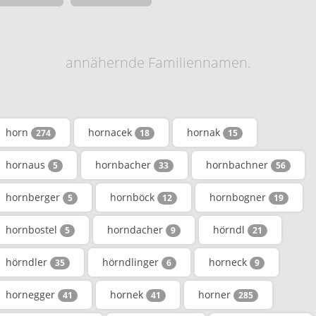
annähernde Familiennamen.
horn
hornacek
hornak
274
18
15
hornaus
hornbacher
hornbachner
5
33
56
hornberger
hornböck
hornbogner
5
12
19
hornbostel
horndacher
hörndl
5
9
21
hörndler
hörndlinger
horneck
35
6
9
hornegger
hornek
horner
41
41
285