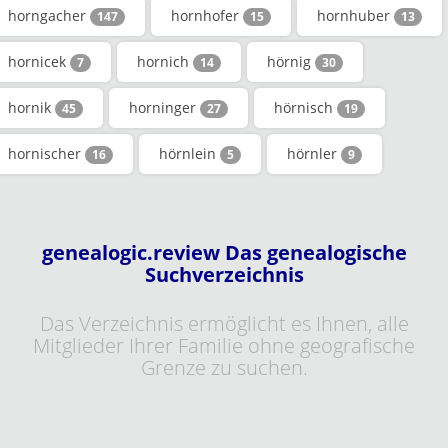
horngacher
hornhofer
hornhuber
147
15
13
hornicek
hornich
hörnig
7
14
30
hornik
horninger
hörnisch
45
27
19
hornischer
hörnlein
hörnler
16
5
9
genealogic.review Das genealogische
Suchverzeichnis
Das Verzeichnis ermöglicht es Ihnen, alle
Mitglieder Ihrer Familie ohne geografische
Grenze zu suchen.