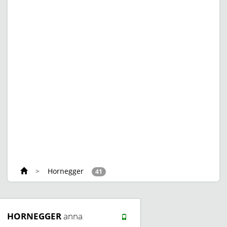
>
Hornegger
41
HORNEGGER
anna