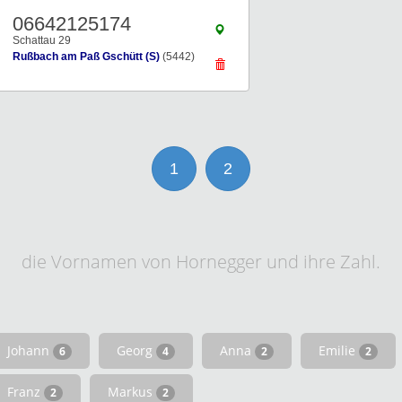
06642125174
Schattau 29
Rußbach am Paß Gschütt (S)
(5442)
1
2
die Vornamen von Hornegger und ihre Zahl.
Johann
Georg
Anna
Emilie
6
4
2
2
Franz
Markus
2
2