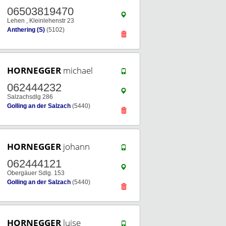
06503819470
Lehen , Kleinlehenstr 23
Anthering (S)
(5102)
HORNEGGER
michael
062444232
Salzachsdlg 286
Golling an der Salzach
(5440)
HORNEGGER
johann
062444121
Obergäuer Sdlg. 153
Golling an der Salzach
(5440)
HORNEGGER
luise