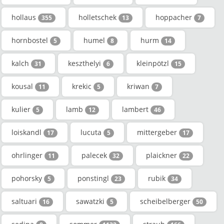
hollaus
holletschek
hoppacher
355
13
7
hornbostel
humel
hurm
5
8
14
kalch
keszthelyi
kleinpötzl
31
6
15
kousal
krekic
kriwan
11
5
7
kulier
lamb
lambert
5
12
46
loiskandl
lucuta
mittergeber
17
5
17
ohrlinger
palecek
plaickner
11
32
22
pohorsky
ponstingl
rubik
5
23
34
saltuari
sawatzki
scheibelberger
16
5
50