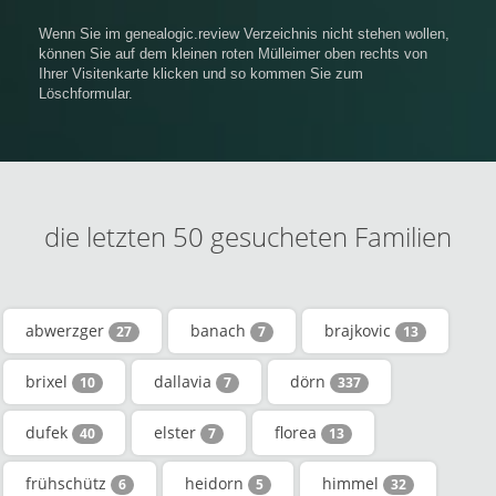
Wenn Sie im genealogic.review Verzeichnis nicht stehen wollen,
können Sie auf dem kleinen roten Mülleimer oben rechts von
Ihrer Visitenkarte klicken und so kommen Sie zum
Löschformular.
die letzten 50 gesucheten Familien
abwerzger
banach
brajkovic
27
7
13
brixel
dallavia
dörn
10
7
337
dufek
elster
florea
40
7
13
frühschütz
heidorn
himmel
6
5
32