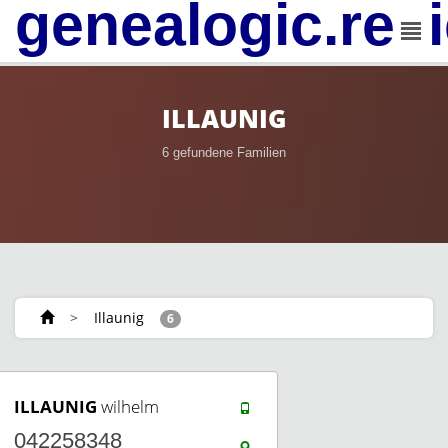
genealogic.rev
ILLAUNIG
6 gefundene Familien
>
Illaunig
6
ILLAUNIG
wilhelm
042258348