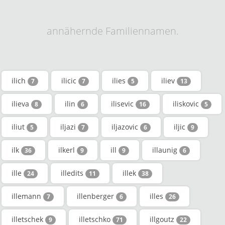
annähernde Familiennamen.
ilich
ilicic
ilies
iliev
7
7
5
13
ilieva
ilin
ilisevic
iliskovic
8
6
16
5
iliut
iljazi
iljazovic
iljic
5
7
6
9
ilk
ilkerl
ill
illaunig
36
9
9
6
ille
illedits
illek
24
11
38
illemann
illenberger
illes
7
6
26
illetschek
illetschko
illgoutz
9
71
22