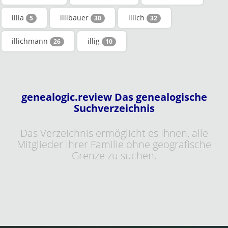
illia
illibauer
illich
5
30
32
illichmann
illig
26
10
genealogic.review Das genealogische
Suchverzeichnis
Das Verzeichnis ermöglicht es Ihnen, alle
Mitglieder Ihrer Familie ohne geografische
Grenze zu suchen.