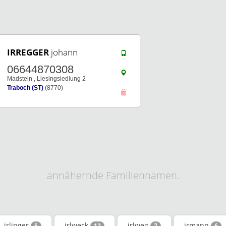
IRREGGER
johann
06644870308
Madstein , Liesingsiedlung 2
Traboch (ST)
(8770)
annähernde Familiennamen.
irlinger
irlweck
irlweg
irmann
5
12
7
6