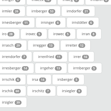
irmler
irnberger
irndorfer
26
53
21
irnesberger
irninger
irnstötter
11
6
6
iro
irovec
irowec
irran
28
5
5
8
irrasch
irregger
irreiter
29
13
12
irrendorfer
irrenfried
irrer
7
11
16
irresberger
irrgeher
irrnberger
14
13
5
irrschik
irsa
irsberger
6
14
5
irschik
irschitz
irsiegler
60
7
9
irsigler
39