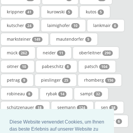
krippner
kurowski
kutos
41
5
5
kutscher
laimighofer
lankmair
24
10
6
marksteiner
mautendorfer
149
5
mück
neider
oberleitner
262
11
290
oitner
pabeschitz
patsch
10
8
104
petrag
pieslinger
rhomberg
9
25
156
robineau
rybak
sampt
8
14
32
schützenauer
seemann
sen
18
124
58
sulejmanovic
Überer
waldemeier
23
5
6
Diese Website verwendet Cookies, um Ihnen
das beste Erlebnis auf unserer Website zu