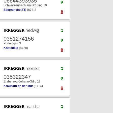
06644393935
Schwarzenbach am Größing 19
Eppenstein (ST)
(8741)
IRREGGER
hedwig
0351274156
Portniggstr 3
Knittelfeld
(8720)
IRREGGER
monika
038322347
Erzherzog-Johann-Sdlg 18
Kraubath an der Mur
(8714)
IRREGGER
martha