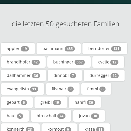
die letzten 50 gesucheten Familien
appler
bachmann
berndorfer
19
485
131
brandlhofer
buchinger
cvejic
42
567
12
dallhammer
dinnobl
dürregger
36
7
12
evangelista
filsmair
fimml
11
9
6
gepart
greibl
hanifl
6
19
36
hauf
hirnschall
juvan
5
74
30
konnerth
kormout
krase
23
6
11