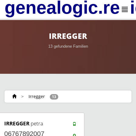
genealogic.rev
IRREGGER
13 gefundene Familien
>
Irregger
13
IRREGGER
petra
06767892007