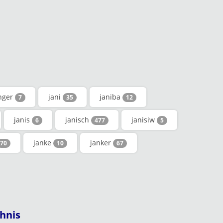
nger
jani
janiba
7
35
12
janis
janisch
janisiw
6
477
5
janke
janker
70
10
67
hnis