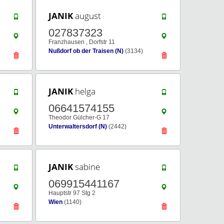
JANIK
august
027837323
Franzhausen , Dorfstr 11
Nußdorf ob der Traisen (N)
(3134)
JANIK
helga
06641574155
Theodor Gülcher-G 17
Unterwaltersdorf (N)
(2442)
JANIK
sabine
069915441167
Hauptstr 97 Stg 2
Wien
(1140)