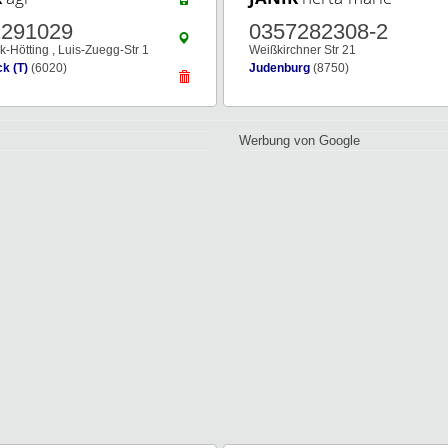
2291029
0357282308-2
k-Hötting , Luis-Zuegg-Str 1
Weißkirchner Str 21
k (T)
(6020)
Judenburg
(8750)
Werbung von Google