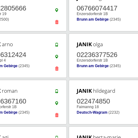
52805666
06766074417
tr 19
Enzersdorferstr 1B
2500)
Brunn am Gebirge
(2345)
K
arno
JANIK
olga
36312424
02236377526
pl 4
Enzersdorferstr 1B
m Gebirge
(2345)
Brunn am Gebirge
(2345)
K
roman
JANIK
hildegard
36367160
022474850
rferstr 1B
Faimanng 18
m Gebirge
(2345)
Deutsch-Wagram
(2232)
K
agi
JANIK
herta-marie