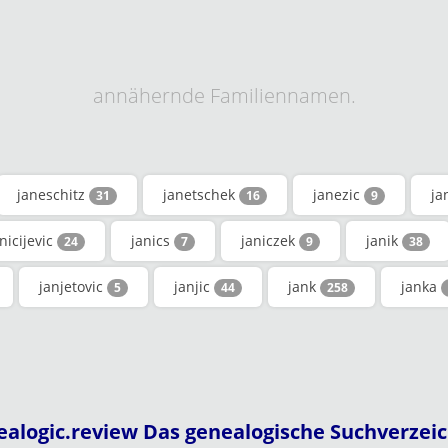
annähernde Familiennamen.
janeschitz
janetschek
janezic
ja
31
16
9
nicijevic
janics
janiczek
janik
24
7
9
38
janjetovic
janjic
jank
janka
5
44
258
ealogic.review Das genealogische Suchverzeic