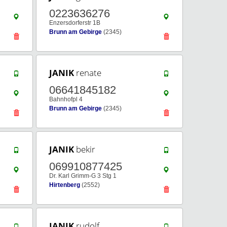
0223636276
Enzersdorferstr 1B
Brunn am Gebirge
(2345)
JANIK
renate
06641845182
Bahnhofpl 4
Brunn am Gebirge
(2345)
JANIK
bekir
069910877425
Dr. Karl Grimm-G 3 Stg 1
Hirtenberg
(2552)
JANIK
rudolf