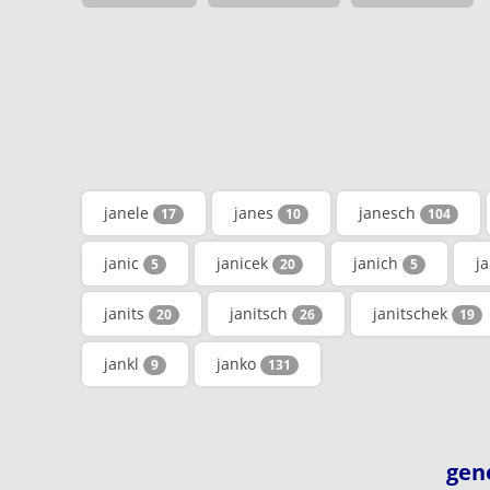
janele
janes
janesch
17
10
104
janic
janicek
janich
ja
5
20
5
janits
janitsch
janitschek
20
26
19
jankl
janko
9
131
gen