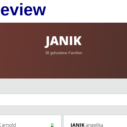
review
JANIK
38 gefundene Familien
K
arnold
JANIK
angelika