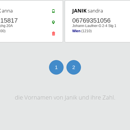
K
anna
JANIK
sandra
715817
06769351056
chg 20A
Johann-Laufner-G 2-4 Stg 1
00)
Wien
(1210)
1
2
die Vornamen von Janik und ihre Zahl.