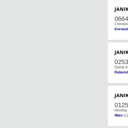
JANI
066
Chimani
Korneu
JANI
025
Querg 4
Rabens
JANI
012
Kendeg 
Wien
(1