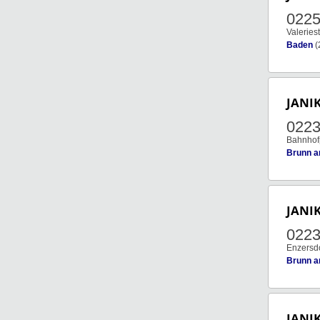
022
Valeries
Baden
(
JANI
022
Bahnhof
Brunn a
JANI
022
Enzersdo
Brunn a
JANI