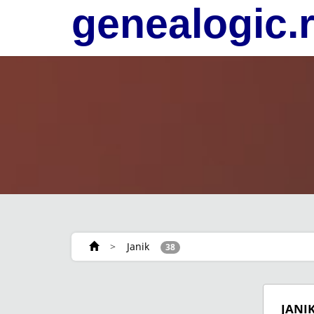
genealogic.
>
Janik
38
JANI