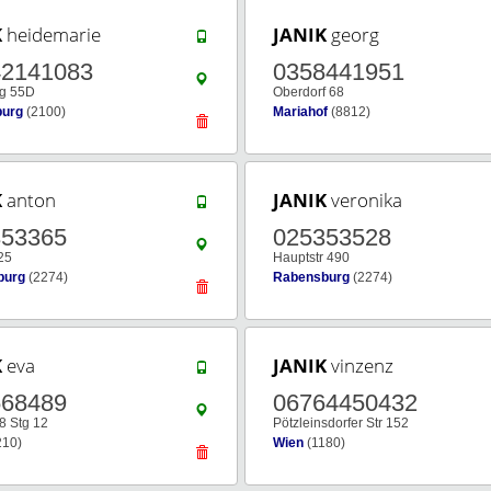
K
heidemarie
JANIK
georg
42141083
0358441951
g 55D
Oberdorf 68
burg
(2100)
Mariahof
(8812)
K
anton
JANIK
veronika
353365
025353528
25
Hauptstr 490
burg
(2274)
Rabensburg
(2274)
K
eva
JANIK
vinzenz
568489
06764450432
8 Stg 12
Pötzleinsdorfer Str 152
210)
Wien
(1180)