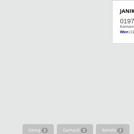
JANI
019
Karmars
Wien
(11
Georg
Gerhard
Renate
2
2
2