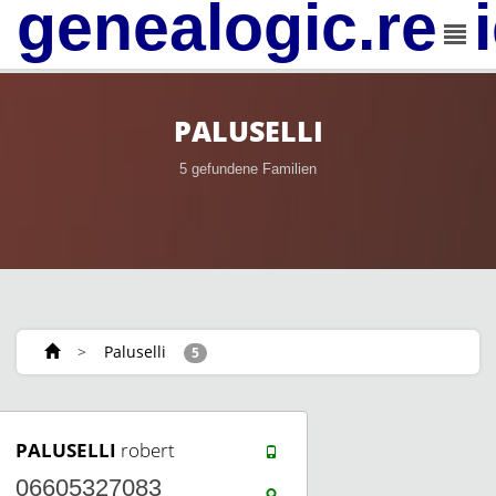
genealogic.rev
PALUSELLI
5 gefundene Familien
>
Paluselli
5
PALUSELLI
robert
06605327083