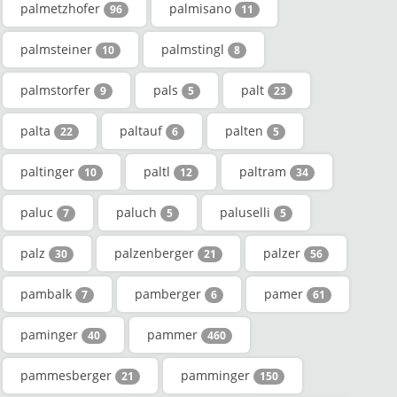
palmetzhofer
palmisano
96
11
palmsteiner
palmstingl
10
8
palmstorfer
pals
palt
9
5
23
palta
paltauf
palten
22
6
5
paltinger
paltl
paltram
10
12
34
paluc
paluch
paluselli
7
5
5
palz
palzenberger
palzer
30
21
56
pambalk
pamberger
pamer
7
6
61
paminger
pammer
40
460
pammesberger
pamminger
21
150