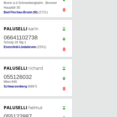
Brunn a d Schneebergbahn , Brunner
Hauptstr 30
Bad Fischau-Brunn (N)
(2721)
PALUSELLI
karin
06641102738
Schulg 18 Stg 1
Enzesfeld-Lindabrunn
(2551)
PALUSELLI
richard
055126032
Wies 846
Schwarzenberg
(6867)
PALUSELLI
helmut
055122987