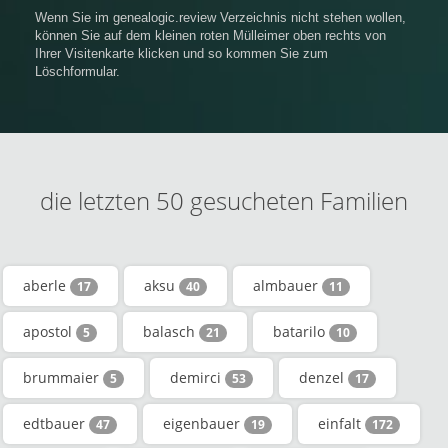
Wenn Sie im genealogic.review Verzeichnis nicht stehen wollen,
können Sie auf dem kleinen roten Mülleimer oben rechts von
Ihrer Visitenkarte klicken und so kommen Sie zum
Löschformular.
die letzten 50 gesucheten Familien
aberle
aksu
almbauer
17
40
11
apostol
balasch
batarilo
5
21
10
brummaier
demirci
denzel
5
53
17
edtbauer
eigenbauer
einfalt
47
19
172