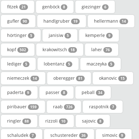
fitzek
genböck
giezinger
21
8
6
gufler
handlgruber
hellermann
90
19
14
hörtinger
janisiw
kemperle
5
5
9
kopf
krakowitsch
laher
502
18
76
lediger
lobentanz
maczeyka
5
5
5
niemeczek
oberegger
okanovic
14
81
15
paderta
passer
peball
9
8
34
piribauer
raab
raspotnik
159
726
7
ringler
rizzoli
sajovic
88
10
8
schaludek
schustereder
simovic
7
36
9