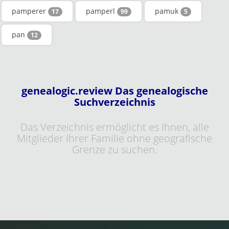
pamperer
pamperl
pamuk
17
99
5
pan
12
genealogic.review Das genealogische
Suchverzeichnis
Das Verzeichnis ermöglicht es Ihnen, alle
Mitglieder Ihrer Familie ohne geografische
Grenze zu suchen.